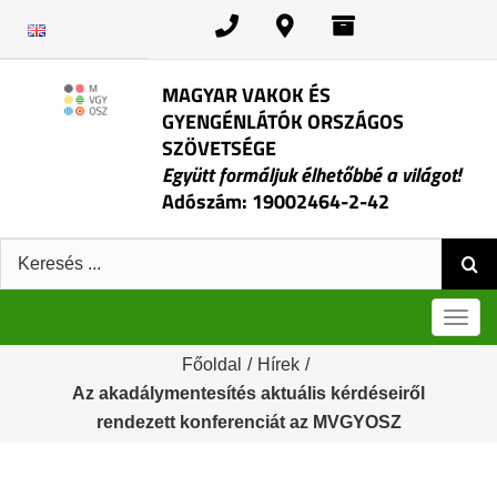
Kihagyás
MAGYAR VAKOK ÉS
GYENGÉNLÁTÓK ORSZÁGOS
SZÖVETSÉGE
Együtt formáljuk élhetőbbé a világot!
Adószám: 19002464-2-42
Keresés:
Men
Főoldal
/
Hírek
/
Az akadálymentesítés aktuális kérdéseiről
rendezett konferenciát az MVGYOSZ