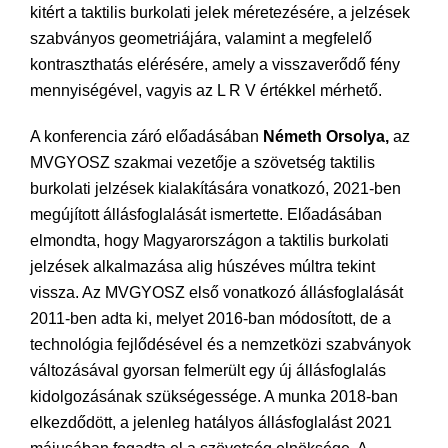
kitért a taktilis burkolati jelek méretezésére, a jelzések
szabványos geometriájára, valamint a megfelelő
kontraszthatás elérésére, amely a visszaverődő fény
mennyiségével, vagyis az L R V értékkel mérhető.
A konferencia záró előadásában
Németh Orsolya,
az
MVGYOSZ szakmai vezetője a szövetség taktilis
burkolati jelzések kialakítására vonatkozó, 2021-ben
megújított állásfoglalását ismertette. Előadásában
elmondta, hogy Magyarországon a taktilis burkolati
jelzések alkalmazása alig húszéves múltra tekint
vissza. Az MVGYOSZ első vonatkozó állásfoglalását
2011-ben adta ki, melyet 2016-ban módosított, de a
technológia fejlődésével és a nemzetközi szabványok
változásával gyorsan felmerült egy új állásfoglalás
kidolgozásának szükségessége. A munka 2018-ban
elkezdődött, a jelenleg hatályos állásfoglalást 2021