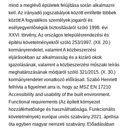
mind a meglévő épületek felújítása során alkalmazni
kell. Az irányadó jogszabályok között említette többek
között A fogyatékos személyek jogairól és
esélyegyenlőségük biztosításáról szóló 1998. évi
XXVI. törvény, Az országos településrendezési és
építési követelményekről szóló 253/1997. (XII. 20.)
kormányrendelet, valamint A közbeszerzési
eljárásokban az alkalmasság és a kizáró okok
igazolásának, valamint a közbeszerzési műszaki leírás
meghatározásának módjáról szóló 321/2015. (X. 30.)
kormányrendelet vonatkozó előírásait. Szabó Henriett
felhívta a figyelmet arra is, hogy az MSZ EN 17210
Accessibility and usability of the built environment.
Functional requirements (Az épített környezet
hozzáférhetősége és használhatósága. Funkcionális
követelmények) európai uniós szabvány 2021. áprilisa
óta egyben magyar nemzeti szabvány. Előadásában