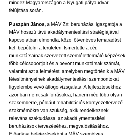
mindez Magyarországon a Nyugati pályaudvar
felújítása során.
Puszpán János
, a MÁV Zrt. beruházási igazgatója a
MÁV hosszú távú akadálymentesítési stratégiájával
kapcsolatban elmondta, közel ötvenéves lemaradást
kell bepótolni a területen. Ismertette a cég
munkatársainak szervezett szemléletformáló képzések
főbb célcsoportjait és a bevont munkatársak számát,
valamint azt a felmérést, amelyben megtörténik a MÁV
létesítményeinek akadálymentesítési szempontokat
figyelembe vevő átfogó vizsgálata. A fejlesztésekhez
azonban nemcsak forrásokra, hanem még több olyan
szakemberre, például rehabilitációs környezettervező
szakmérnökre van szükség, akik rendelkeznek
releváns szaktudással az akadálymentesítési
beruházások tervezéséhez, megvalósításához.
Előadása befejezéseként a MÁV személyes