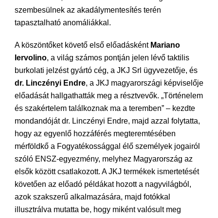
szembesülnek az akadálymentesítés terén
tapasztalható anomáliákkal.
A köszöntőket követő első előadásként
Mariano
Iervolino
, a világ számos pontján jelen lévő taktilis
burkolati jelzést gyártó cég, a JKJ Srl ügyvezetője, és
dr. Linczényi Endre
, a JKJ magyarországi képviselője
előadását hallgathatták meg a résztvevők. „Történelem
és szakértelem találkoznak ma a teremben” – kezdte
mondandóját dr. Linczényi Endre, majd azzal folytatta,
hogy az egyenlő hozzáférés megteremtésében
mérföldkő a Fogyatékossággal élő személyek jogairól
szóló ENSZ-egyezmény, melyhez Magyarország az
elsők között csatlakozott. A JKJ termékek ismertetését
követően az előadó példákat hozott a nagyvilágból,
azok szakszerű alkalmazására, majd fotókkal
illusztrálva mutatta be, hogy miként valósult meg