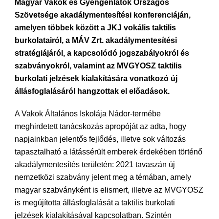
Magyar Vakok és Gyengénlátók Országos
Szövetsége akadálymentesítési konferenciáján,
amelyen többek között a JKJ vokális taktilis
burkolatairól, a MÁV Zrt. akadálymentesítési
stratégiájáról, a kapcsolódó jogszabályokról és
szabványokról, valamint az MVGYOSZ taktilis
burkolati jelzések kialakítására vonatkozó új
állásfoglalásáról hangzottak el előadások.
A Vakok Általános Iskolája Nádor-termébe
meghirdetett tanácskozás apropóját az adta, hogy
napjainkban jelentős fejlődés, illetve sok változás
tapasztalható a látássérült emberek érdekében történő
akadálymentesítés területén: 2021 tavaszán új
nemzetközi szabvány jelent meg a témában, amely
magyar szabványként is elismert, illetve az MVGYOSZ
is megújította állásfoglalását a taktilis burkolati
jelzések kialakításával kapcsolatban. Szintén