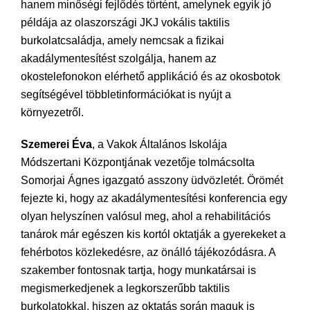
hanem minőségi fejlődés történt, amelynek egyik jó
példája az olaszországi JKJ vokális taktilis
burkolatcsaládja, amely nemcsak a fizikai
akadálymentesítést szolgálja, hanem az
okostelefonokon elérhető applikáció és az okosbotok
segítségével többletinformációkat is nyújt a
környezetről.
Szemerei Éva
, a Vakok Általános Iskolája
Módszertani Központjának vezetője tolmácsolta
Somorjai Ágnes igazgató asszony üdvözletét. Örömét
fejezte ki, hogy az akadálymentesítési konferencia egy
olyan helyszínen valósul meg, ahol a rehabilitációs
tanárok már egészen kis kortól oktatják a gyerekeket a
fehérbotos közlekedésre, az önálló tájékozódásra. A
szakember fontosnak tartja, hogy munkatársai is
megismerkedjenek a legkorszerűbb taktilis
burkolatokkal, hiszen az oktatás során maguk is