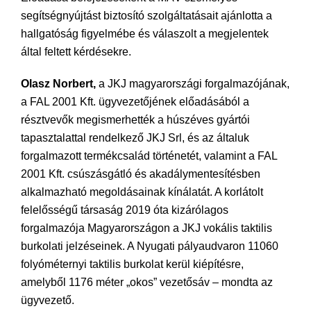
segítségnyújtást biztosító szolgáltatásait ajánlotta a
hallgatóság figyelmébe és válaszolt a megjelentek
által feltett kérdésekre.
Olasz Norbert,
a JKJ magyarországi forgalmazójának,
a FAL 2001 Kft. ügyvezetőjének előadásából a
résztvevők megismerhették a húszéves gyártói
tapasztalattal rendelkező JKJ Srl, és az általuk
forgalmazott termékcsalád történetét, valamint a FAL
2001 Kft. csúszásgátló és akadálymentesítésben
alkalmazható megoldásainak kínálatát. A korlátolt
felelősségű társaság 2019 óta kizárólagos
forgalmazója Magyarországon a JKJ vokális taktilis
burkolati jelzéseinek. A Nyugati pályaudvaron 11060
folyóméternyi taktilis burkolat kerül kiépítésre,
amelyből 1176 méter „okos” vezetősáv – mondta az
ügyvezető.