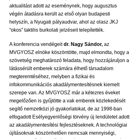
aktualitást adott az eseménynek, hogy augusztus
végén átadásra került az első olyan budapesti
helyszín, a Nyugati pályaudvar, ahol az olasz JKJ
“okos” taktilis burkolati jelzéseit telepítették.
A konferencia vendégeit
dr. Nagy Sándor,
az
MVGYOSZ elnöke köszöntötte, majd elmondta, hogy a
szövetség meghatározó feladata, hogy hozzájáruljon a
látássérült emberek számára élhető társadalom
megteremtéséhez, melyben a fizikai és
infokommunikációs akadálymentesítésnek kiemelt
szerepe van. Az MVGYOSZ már a kétezres éveket
megelőzően is gyűjtötte a vak emberek közlekedését
segítő nemzetközi jó gyakorlatokat, de az 1998-ban
elfogadott Esélyegyenlőségi törvény új lendületet adott
az akadálymentesítési fejlesztéseknek. A technológiai
újításoknak köszönhetően nemcsak mennyiségi,