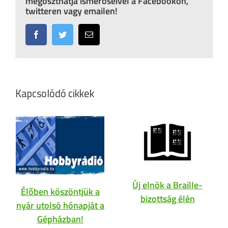
megoszthatja ismerőseivel a Facebookon,
twitteren vagy emailen!
Facebook
Twitter
Email:
Kapcsolódó cikkek
Új elnök a Braille-
Élőben köszöntjük a
bizottság élén
nyár utolsó hónapját a
Gépházban!