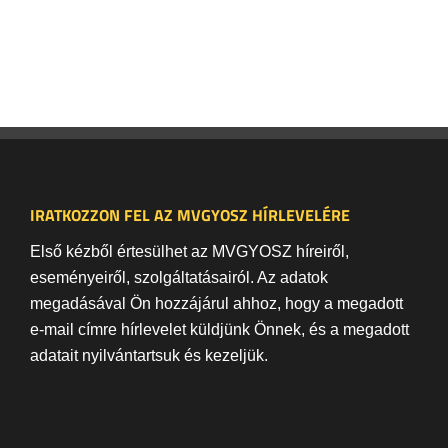
IRATKOZZON FEL AZ MVGYOSZ HÍRLEVELÉRE
Első kézből értesülhet az MVGYOSZ híreiről,
eseményeiről, szolgáltatásairól. Az adatok
megadásával Ön hozzájárul ahhoz, hogy a megadott
e-mail címre hírlevelet küldjünk Önnek, és a megadott
adatait nyilvántartsuk és kezeljük.