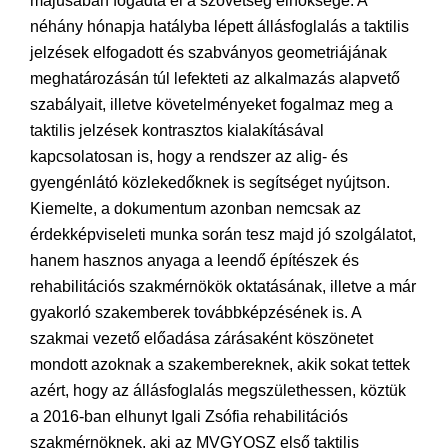
májusában fogadta el a szövetség elnöksége. A
néhány hónapja hatályba lépett állásfoglalás a taktilis
jelzések elfogadott és szabványos geometriájának
meghatározásán túl lefekteti az alkalmazás alapvető
szabályait, illetve követelményeket fogalmaz meg a
taktilis jelzések kontrasztos kialakításával
kapcsolatosan is, hogy a rendszer az alig- és
gyengénlátó közlekedőknek is segítséget nyújtson.
Kiemelte, a dokumentum azonban nemcsak az
érdekképviseleti munka során tesz majd jó szolgálatot,
hanem hasznos anyaga a leendő építészek és
rehabilitációs szakmérnökök oktatásának, illetve a már
gyakorló szakemberek továbbképzésének is. A
szakmai vezető előadása zárásaként köszönetet
mondott azoknak a szakembereknek, akik sokat tettek
azért, hogy az állásfoglalás megszülethessen, köztük
a 2016-ban elhunyt Igali Zsófia rehabilitációs
szakmérnöknek, aki az MVGYOSZ első taktilis