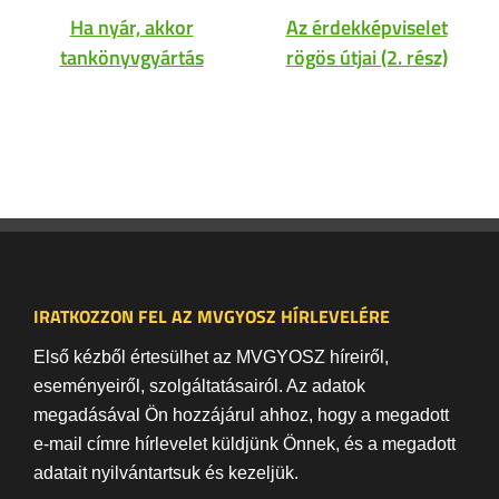
Ha nyár, akkor
Az érdekképviselet
tankönyvgyártás
rögös útjai (2. rész)
IRATKOZZON FEL AZ MVGYOSZ HÍRLEVELÉRE
Első kézből értesülhet az MVGYOSZ híreiről,
eseményeiről, szolgáltatásairól. Az adatok
megadásával Ön hozzájárul ahhoz, hogy a megadott
e-mail címre hírlevelet küldjünk Önnek, és a megadott
adatait nyilvántartsuk és kezeljük.