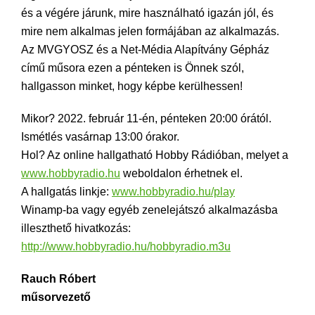
és a végére járunk, mire használható igazán jól, és
mire nem alkalmas jelen formájában az alkalmazás.
Az MVGYOSZ és a Net-Média Alapítvány Gépház
című műsora ezen a pénteken is Önnek szól,
hallgasson minket, hogy képbe kerülhessen!
Mikor? 2022. február 11-én, pénteken 20:00 órától.
Ismétlés vasárnap 13:00 órakor.
Hol? Az online hallgatható Hobby Rádióban, melyet a
www.hobbyradio.hu
weboldalon érhetnek el.
A hallgatás linkje:
www.hobbyradio.hu/play
Winamp-ba vagy egyéb zenelejátszó alkalmazásba
illeszthető hivatkozás:
http://www.hobbyradio.hu/hobbyradio.m3u
Rauch Róbert
műsorvezető