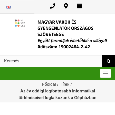
Kihagyás
MAGYAR VAKOK ÉS
GYENGÉNLÁTÓK ORSZÁGOS
SZÖVETSÉGE
Együtt formáljuk élhetőbbé a világot!
Adószám: 19002464-2-42
Keresés:
Men
Főoldal
/
Hírek
/
Az év eddigi legfontosabb informatikai
történéseivel foglalkozunk a Gépházban