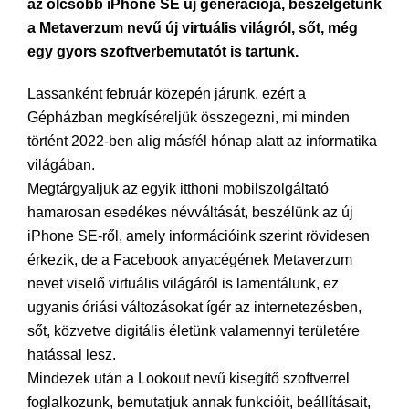
az olcsóbb iPhone SE új generációja, beszélgetünk
a Metaverzum nevű új virtuális világról, sőt, még
egy gyors szoftverbemutatót is tartunk.
Lassanként február közepén járunk, ezért a
Gépházban megkíséreljük összegezni, mi minden
történt 2022-ben alig másfél hónap alatt az informatika
világában.
Megtárgyaljuk az egyik itthoni mobilszolgáltató
hamarosan esedékes névváltását, beszélünk az új
iPhone SE-ről, amely információink szerint rövidesen
érkezik, de a Facebook anyacégének Metaverzum
nevet viselő virtuális világáról is lamentálunk, ez
ugyanis óriási változásokat ígér az internetezésben,
sőt, közvetve digitális életünk valamennyi területére
hatással lesz.
Mindezek után a Lookout nevű kisegítő szoftverrel
foglalkozunk, bemutatjuk annak funkcióit, beállításait,