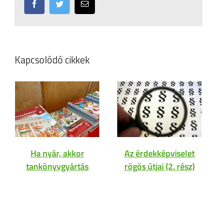
Facebook
Twitter
Email:
Kapcsolódó cikkek
Ha nyár, akkor
Az érdekképviselet
tankönyvgyártás
rögös útjai (2. rész)