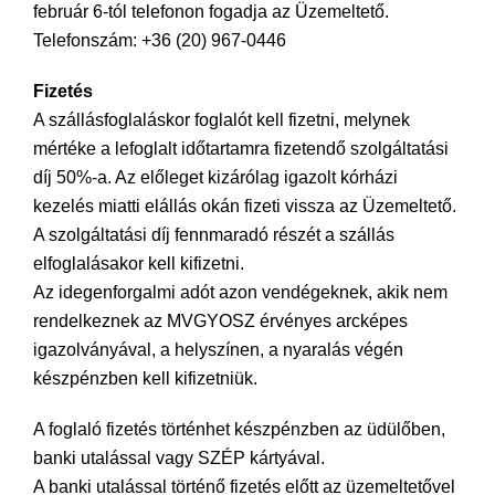
február 6-tól telefonon fogadja az Üzemeltető.
Telefonszám: +36 (20) 967-0446
Fizetés
A szállásfoglaláskor foglalót kell fizetni, melynek
mértéke a lefoglalt időtartamra fizetendő szolgáltatási
díj 50%-a. Az előleget kizárólag igazolt kórházi
kezelés miatti elállás okán fizeti vissza az Üzemeltető.
A szolgáltatási díj fennmaradó részét a szállás
elfoglalásakor kell kifizetni.
Az idegenforgalmi adót azon vendégeknek, akik nem
rendelkeznek az MVGYOSZ érvényes arcképes
igazolványával, a helyszínen, a nyaralás végén
készpénzben kell kifizetniük.
A foglaló fizetés történhet készpénzben az üdülőben,
banki utalással vagy SZÉP kártyával.
A banki utalással történő fizetés előtt az üzemeltetővel