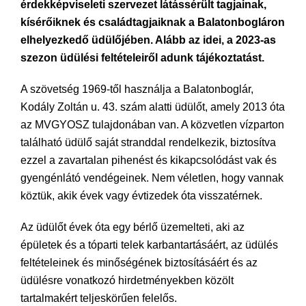
érdekképviseleti szervezet látássérült tagjainak,
kísérőiknek és családtagjaiknak a Balatonbogláron
elhelyezkedő üdülőjében. Alább az idei, a 2023-as
szezon üdülési feltételeiről adunk tájékoztatást.
A szövetség 1969-től használja a Balatonboglár,
Kodály Zoltán u. 43. szám alatti üdülőt, amely 2013 óta
az MVGYOSZ tulajdonában van. A közvetlen vízparton
található üdülő saját stranddal rendelkezik, biztosítva
ezzel a zavartalan pihenést és kikapcsolódást vak és
gyengénlátó vendégeinek. Nem véletlen, hogy vannak
köztük, akik évek vagy évtizedek óta visszatérnek.
Az üdülőt évek óta egy bérlő üzemelteti, aki az
épületek és a tóparti telek karbantartásáért, az üdülés
feltételeinek és minőségének biztosításáért és az
üdülésre vonatkozó hirdetményekben közölt
tartalmakért teljeskörűen felelős.