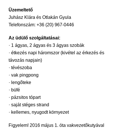
Üzemeltető
Juhász Klára és Otlakán Gyula
Telefonszám: +36 (20) 967-0446
Az üdülő szolgáltatásai:
· 1 ágyas, 2 ágyas és 3 ágyas szobák
· étkezés napi háromszor (kivétel az érkezés és
távozás napjain)
· tévészoba
· vak pingpong
· lengőteke
· büfé
· pázsitos tópart
· saját stéges strand
· kellemes, nyugodt környezet
Figyelem! 2016 május 1. óta vakvezetőkutyával