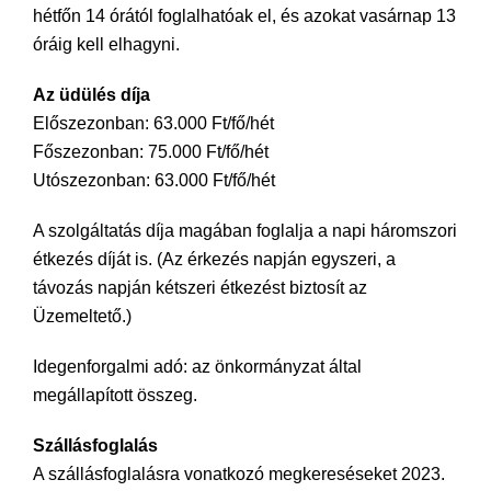
hétfőn 14 órától foglalhatóak el, és azokat vasárnap 13
óráig kell elhagyni.
Az üdülés díja
Előszezonban: 63.000 Ft/fő/hét
Főszezonban: 75.000 Ft/fő/hét
Utószezonban: 63.000 Ft/fő/hét
A szolgáltatás díja magában foglalja a napi háromszori
étkezés díját is. (Az érkezés napján egyszeri, a
távozás napján kétszeri étkezést biztosít az
Üzemeltető.)
Idegenforgalmi adó: az önkormányzat által
megállapított összeg.
Szállásfoglalás
A szállásfoglalásra vonatkozó megkereséseket 2023.