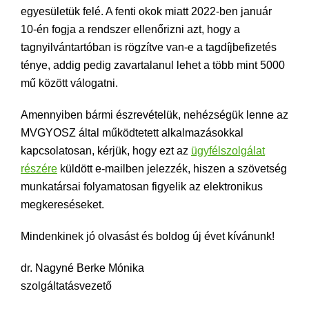
egyesületük felé. A fenti okok miatt 2022-ben január
10-én fogja a rendszer ellenőrizni azt, hogy a
tagnyilvántartóban is rögzítve van-e a tagdíjbefizetés
ténye, addig pedig zavartalanul lehet a több mint 5000
mű között válogatni.
Amennyiben bármi észrevételük, nehézségük lenne az
MVGYOSZ által működtetett alkalmazásokkal
kapcsolatosan, kérjük, hogy ezt az
ügyfélszolgálat
részére
küldött e-mailben jelezzék, hiszen a szövetség
munkatársai folyamatosan figyelik az elektronikus
megkereséseket.
Mindenkinek jó olvasást és boldog új évet kívánunk!
dr. Nagyné Berke Mónika
szolgáltatásvezető