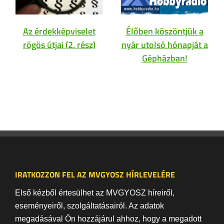
Az érdekképviselet
Élőben köszöntjük a
rögös útjai (2. rész)
nyár utolsó hónapját a
Gépházban!
IRATKOZZON FEL AZ MVGYOSZ HÍRLEVELÉRE
Első kézből értesülhet az MVGYOSZ híreiről,
eseményeiről, szolgáltatásairól. Az adatok
megadásával Ön hozzájárul ahhoz, hogy a megadott