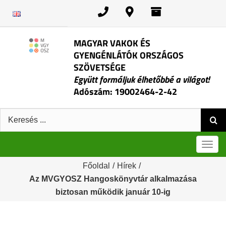
Kihagyás
MAGYAR VAKOK ÉS
GYENGÉNLÁTÓK ORSZÁGOS
SZÖVETSÉGE
Együtt formáljuk élhetőbbé a világot!
Adószám: 19002464-2-42
Keresés:
Men
Főoldal
/
Hírek
/
Az MVGYOSZ Hangoskönyvtár alkalmazása
biztosan működik január 10-ig