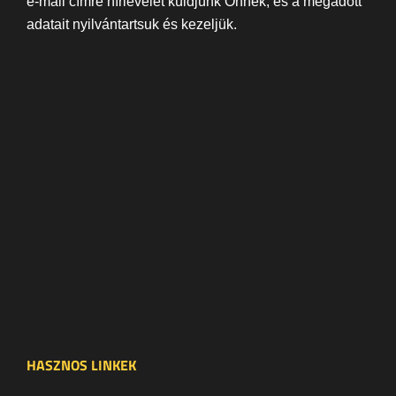
e-mail címre hírlevelet küldjünk Önnek, és a megadott
adatait nyilvántartsuk és kezeljük.
HASZNOS LINKEK