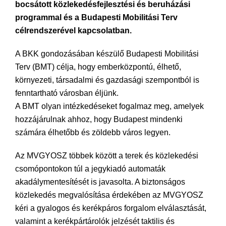
bocsátott közlekedésfejlesztési és beruházási
programmal és a Budapesti Mobilitási Terv
célrendszerével kapcsolatban.
A BKK gondozásában készülő Budapesti Mobilitási
Terv (BMT) célja, hogy emberközpontú, élhető,
környezeti, társadalmi és gazdasági szempontból is
fenntartható városban éljünk.
A BMT olyan intézkedéseket fogalmaz meg, amelyek
hozzájárulnak ahhoz, hogy Budapest mindenki
számára élhetőbb és zöldebb város legyen.
Az MVGYOSZ többek között a terek és közlekedési
csomópontokon túl a jegykiadó automaták
akadálymentesítését is javasolta. A biztonságos
közlekedés megvalósítása érdekében az MVGYOSZ
kéri a gyalogos és kerékpáros forgalom elválasztását,
valamint a kerékpártárolók jelzését taktilis és