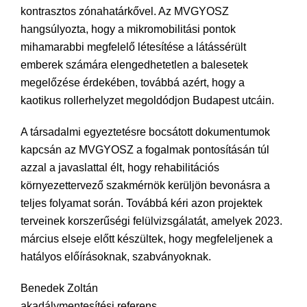
kontrasztos zónahatárkővel. Az MVGYOSZ
hangsúlyozta, hogy a mikromobilitási pontok
mihamarabbi megfelelő létesítése a látássérült
emberek számára elengedhetetlen a balesetek
megelőzése érdekében, továbbá azért, hogy a
kaotikus rollerhelyzet megoldódjon Budapest utcáin.
A társadalmi egyeztetésre bocsátott dokumentumok
kapcsán az MVGYOSZ a fogalmak pontosításán túl
azzal a javaslattal élt, hogy rehabilitációs
környezettervező szakmérnök kerüljön bevonásra a
teljes folyamat során. Továbbá kéri azon projektek
terveinek korszerűségi felülvizsgálatát, amelyek 2023.
március elseje előtt készültek, hogy megfeleljenek a
hatályos előírásoknak, szabványoknak.
Benedek Zoltán
akadálymentesítési referens