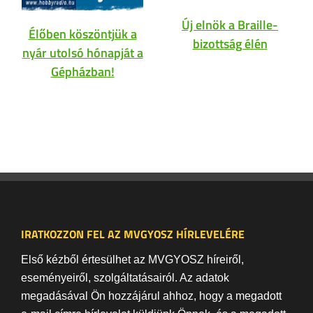
Új elnök a Braille-
Élőben köszöntjük a
bizottság élén
nyár utolsó hónapját a
Gépházban!
IRATKOZZON FEL AZ MVGYOSZ HÍRLEVELÉRE
Első kézből értesülhet az MVGYOSZ híreiről,
eseményeiről, szolgáltatásairól. Az adatok
megadásával Ön hozzájárul ahhoz, hogy a megadott