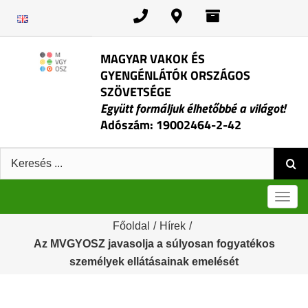
Kihagyás
MAGYAR VAKOK ÉS
GYENGÉNLÁTÓK ORSZÁGOS
SZÖVETSÉGE
Együtt formáljuk élhetőbbé a világot!
Adószám: 19002464-2-42
Keresés:
Men
Főoldal
/
Hírek
/
Az MVGYOSZ javasolja a súlyosan fogyatékos
személyek ellátásainak emelését