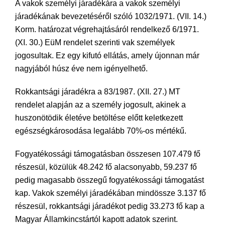
A vakok személyi járadékára a vakok személyi
járadékának bevezetéséről szóló 1032/1971. (VII. 14.)
Korm. határozat végrehajtásáról rendelkező 6/1971.
(XI. 30.) EüM rendelet szerinti vak személyek
jogosultak. Ez egy kifutó ellátás, amely újonnan már
nagyjából húsz éve nem igényelhető.
Rokkantsági járadékra a 83/1987. (XII. 27.) MT
rendelet alapján az a személy jogosult, akinek a
huszonötödik életéve betöltése előtt keletkezett
egészségkárosodása legalább 70%-os mértékű.
Fogyatékossági támogatásban összesen 107.479 fő
részesül, közülük 48.242 fő alacsonyabb, 59.237 fő
pedig magasabb összegű fogyatékossági támogatást
kap. Vakok személyi járadékában mindössze 3.137 fő
részesül, rokkantsági járadékot pedig 33.273 fő kap a
Magyar Államkincstártól kapott adatok szerint.