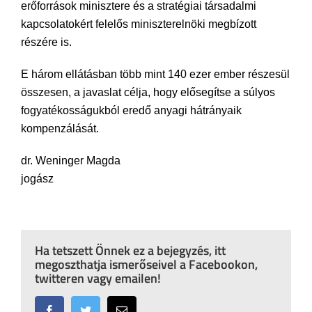
erőforrások minisztere és a stratégiai társadalmi
kapcsolatokért felelős miniszterelnöki megbízott
részére is.
E három ellátásban több mint 140 ezer ember részesül
összesen, a javaslat célja, hogy elősegítse a súlyos
fogyatékosságukból eredő anyagi hátrányaik
kompenzálását.
dr. Weninger Magda
jogász
Ha tetszett Önnek ez a bejegyzés, itt
megoszthatja ismerőseivel a Facebookon,
twitteren vagy emailen!
Facebook
Twitter
Email: