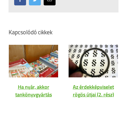
Kapcsolódó cikkek
Ha nyár, akkor
Az érdekképviselet
tankönyvgyártás
rögös útjai (2. rész)