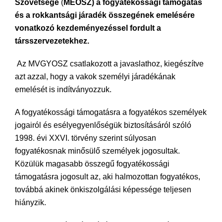
Szövetsége
(
MEOSZ) a fogyatékossági támogatás
és a rokkantsági járadék összegének emelésére
vonatkozó kezdeményezéssel fordult a
társszervezetekhez.
Az MVGYOSZ csatlakozott a javaslathoz, kiegészítve
azt azzal, hogy a vakok személyi járadékának
emelését is indítványozzuk.
A fogyatékossági támogatásra a fogyatékos személyek
jogairól és esélyegyenlőségük biztosításáról szóló
1998. évi XXVI. törvény szerint súlyosan
fogyatékosnak minősülő személyek jogosultak.
Közülük magasabb összegű fogyatékossági
támogatásra jogosult az, aki halmozottan fogyatékos,
továbbá akinek önkiszolgálási képessége teljesen
hiányzik.