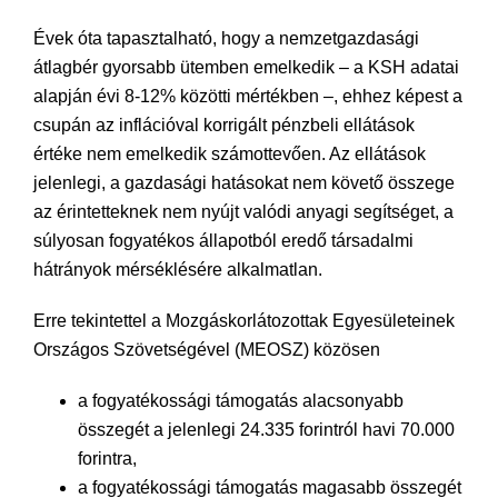
Évek óta tapasztalható, hogy a nemzetgazdasági
átlagbér gyorsabb ütemben emelkedik – a KSH adatai
alapján évi 8-12% közötti mértékben –, ehhez képest a
csupán az inflációval korrigált pénzbeli ellátások
értéke nem emelkedik számottevően. Az ellátások
jelenlegi, a gazdasági hatásokat nem követő összege
az érintetteknek nem nyújt valódi anyagi segítséget, a
súlyosan fogyatékos állapotból eredő társadalmi
hátrányok mérséklésére alkalmatlan.
Erre tekintettel a Mozgáskorlátozottak Egyesületeinek
Országos Szövetségével (MEOSZ) közösen
a fogyatékossági támogatás alacsonyabb
összegét a jelenlegi 24.335 forintról havi 70.000
forintra,
a fogyatékossági támogatás magasabb összegét