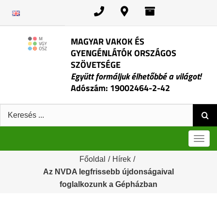
Kihagyás
MAGYAR VAKOK ÉS
GYENGÉNLÁTÓK ORSZÁGOS
SZÖVETSÉGE
Együtt formáljuk élhetőbbé a világot!
Adószám: 19002464-2-42
Keresés:
Men
Főoldal
/
Hírek
/
Az NVDA legfrissebb újdonságaival
foglalkozunk a Gépházban