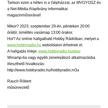
Tartson ezen a héten is a Gépházzal, az MVGYOSZ és
a Net-Média Alapítvány informatikai
magazinműsorával!
Mikor? 2023. szeptember 29-én, pénteken 20:00
órától. Ismétlés vasárnap 13:00 órakor.
Hol? Az online hallgatható Hobby Rádióban, melyet a
www.hobbyradio.hu
weboldalon érhetnek el.
A hallgatás linkje:
www.hobbyradio.hu/play
Winamp-ba vagy egyéb zenelejátszó alkalmazásba
illeszthető hivatkozás:
http://www.hobbyradio.hu/hobbyradio.m3u
Rauch Róbert
műsorvezető