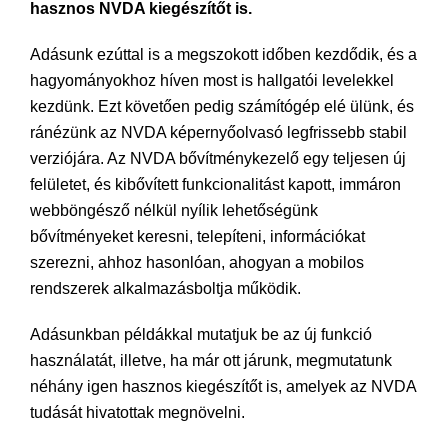
hasznos NVDA kiegészítőt is.
Adásunk ezúttal is a megszokott időben kezdődik, és a
hagyományokhoz híven most is hallgatói levelekkel
kezdünk. Ezt követően pedig számítógép elé ülünk, és
ránézünk az NVDA képernyőolvasó legfrissebb stabil
verziójára. Az NVDA bővítménykezelő egy teljesen új
felületet, és kibővített funkcionalitást kapott, immáron
webböngésző nélkül nyílik lehetőségünk
bővítményeket keresni, telepíteni, információkat
szerezni, ahhoz hasonlóan, ahogyan a mobilos
rendszerek alkalmazásboltja működik.
Adásunkban példákkal mutatjuk be az új funkció
használatát, illetve, ha már ott járunk, megmutatunk
néhány igen hasznos kiegészítőt is, amelyek az NVDA
tudását hivatottak megnövelni.