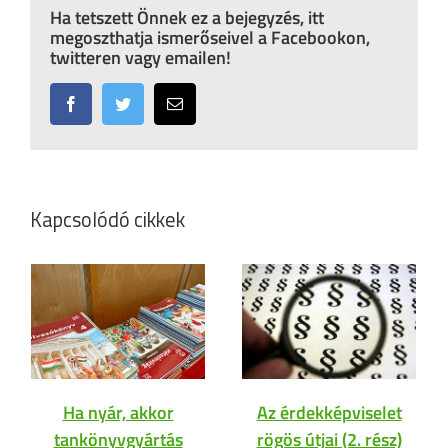
Ha tetszett Önnek ez a bejegyzés, itt
megoszthatja ismerőseivel a Facebookon,
twitteren vagy emailen!
Facebook
Twitter
Email:
Kapcsolódó cikkek
Ha nyár, akkor
Az érdekképviselet
tankönyvgyártás
rögös útjai (2. rész)