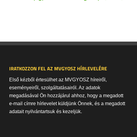
IRATKOZZON FEL AZ MVGYOSZ HÍRLEVELÉRE
Első kézből értesülhet az MVGYOSZ híreiről,
eseményeiről, szolgáltatásairól. Az adatok
megadásával Ön hozzájárul ahhoz, hogy a megadott
e-mail címre hírlevelet küldjünk Önnek, és a megadott
adatait nyilvántartsuk és kezeljük.