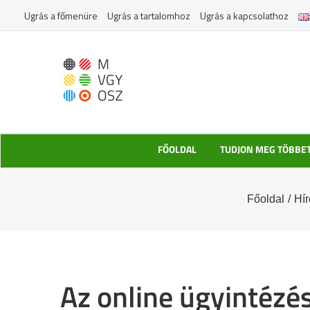
Kihagyás
Ugrás a főmenüre
Ugrás a tartalomhoz
Ugrás a kapcsolathoz
FŐOLDAL
TUDJON MEG TÖBBE
Főoldal
/
Hír
Az online ügyintézé