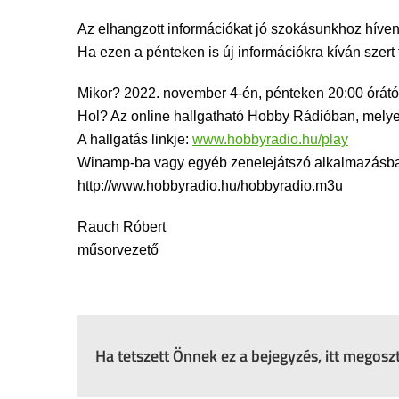
Az elhangzott információkat jó szokásunkhoz híven
Ha ezen a pénteken is új információkra kíván sze
Mikor? 2022. november 4-én, pénteken 20:00 órától
Hol? Az online hallgatható Hobby Rádióban, mely
A hallgatás linkje:
www.hobbyradio.hu/play
Winamp-ba vagy egyéb zenelejátszó alkalmazásba i
http://www.hobbyradio.hu/hobbyradio.m3u
Rauch Róbert
műsorvezető
Ha tetszett Önnek ez a bejegyzés, itt megos