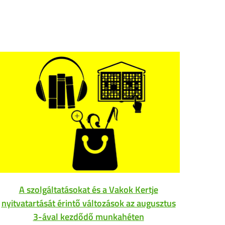
A szolgáltatásokat és a Vakok Kertje
Az
nyitvatartását érintő változások az augusztus
3-ával kezdődő munkahéten