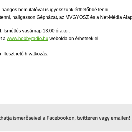
 hangos bemutatóval is igyekszünk érthetőbbé tenni.
rt tenni, hallgasson Gépházat, az MVGYOSZ és a Net-Média Alap
. Ismétlés vasárnap 13:00 órakor.
et a
www.hobbyradio.hu
weboldalon érhetnek el.
lleszthető hivatkozás:
zthatja ismerőseivel a Facebookon, twitteren vagy emailen!