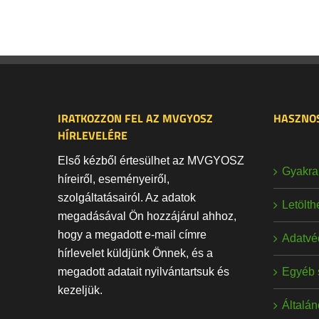
IRATKOZZON FEL AZ MVGYOSZ
HASZNOS
HÍRLEVELÉRE
Első kézből értesülhet az MVGYOSZ
Gyakran
híreiről, eseményeiről,
szolgáltatásairól. Az adatok
Letölt
megadásával Ön hozzájárul ahhoz,
hogy a megadott e-mail címre
Adatvé
hírlevelet küldjünk Önnek, és a
Egyéb 
megadott adatait nyilvántartsuk és
kezeljük.
Általán