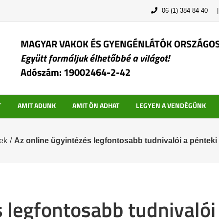
06 (1) 384-84-40
MAGYAR VAKOK ÉS GYENGÉNLÁTÓK ORSZÁGO
Együtt formáljuk élhetőbbé a világot!
Adószám: 19002464-2-42
T
AMIT ADUNK
AMIT ÖN ADHAT
LEGYEN A VENDÉGÜNK
ek
/
Az online ügyintézés legfontosabb tudnivalói a péntek
s legfontosabb tudnivalói