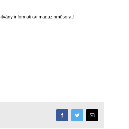
ítvány informatikai magazinműsorát!
Facebook
Twitter
Email: