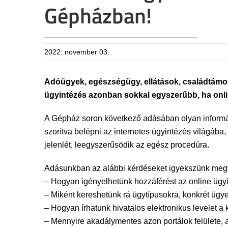
Gépházban!
2022. november 03.
Adóügyek, egészségügy, ellátások, családtámoga
ügyintézés azonban sokkal egyszerűbb, ha onli
A Gépház soron következő adásában olyan informác
szorítva belépni az internetes ügyintézés világáb
jelenlét, leegyszerűsödik az egész procedúra.
Adásunkban az alábbi kérdéseket igyekszünk megv
– Hogyan igényelhetünk hozzáférést az online ügyi
– Miként kereshetünk rá ügytípusokra, konkrét ügye
– Hogyan írhatunk hivatalos elektronikus levelet a
– Mennyire akadálymentes azon portálok felülete, 