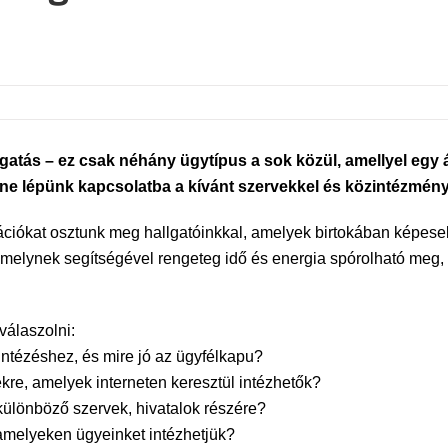
tás – ez csak néhány ügytípus a sok közül, amellyel egy át
ne lépünk kapcsolatba a kívánt szervekkel és közintézmény
iókat osztunk meg hallgatóinkkal, amelyek birtokában képesek
a, melynek segítségével rengeteg idő és energia spórolható me
álaszolni:
ntézéshez, és mire jó az ügyfélkapu?
kre, amelyek interneten keresztül intézhetők?
 különböző szervek, hivatalok részére?
amelyeken ügyeinket intézhetjük?