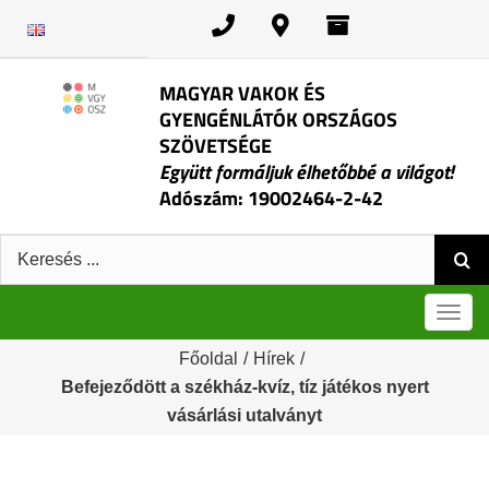
Kihagyás
MAGYAR VAKOK ÉS
GYENGÉNLÁTÓK ORSZÁGOS
SZÖVETSÉGE
Együtt formáljuk élhetőbbé a világot!
Adószám: 19002464-2-42
Keresés:
Men
Főoldal
/
Hírek
/
Befejeződött a székház-kvíz, tíz játékos nyert
vásárlási utalványt