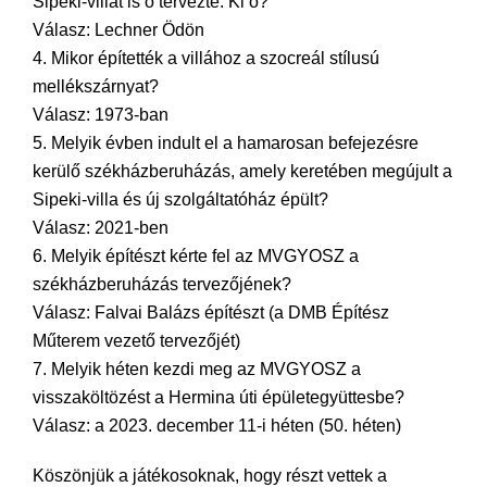
Sipeki-villát is ő tervezte. Ki ő?
Válasz: Lechner Ödön
4. Mikor építették a villához a szocreál stílusú
mellékszárnyat?
Válasz: 1973-ban
5. Melyik évben indult el a hamarosan befejezésre
kerülő székházberuházás, amely keretében megújult a
Sipeki-villa és új szolgáltatóház épült?
Válasz: 2021-ben
6. Melyik építészt kérte fel az MVGYOSZ a
székházberuházás tervezőjének?
Válasz: Falvai Balázs építészt (a DMB Építész
Műterem vezető tervezőjét)
7. Melyik héten kezdi meg az MVGYOSZ a
visszaköltözést a Hermina úti épületegyüttesbe?
Válasz: a 2023. december 11-i héten (50. héten)
Köszönjük a játékosoknak, hogy részt vettek a