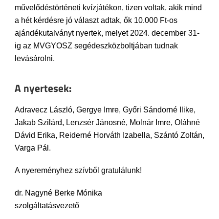
művelődéstörténeti kvízjátékon, tizen voltak, akik mind
a hét kérdésre jó választ adtak, ők 10.000 Ft-os
ajándékutalványt nyertek, melyet 2024. december 31-
ig az MVGYOSZ segédeszközboltjában tudnak
levásárolni.
A nyertesek:
Adravecz László, Gergye Imre, Győri Sándorné Ilike,
Jakab Szilárd, Lenzsér Jánosné, Molnár Imre, Oláhné
Dávid Erika, Reiderné Horváth Izabella, Szántó Zoltán,
Varga Pál.
A nyereményhez szívből gratulálunk!
dr. Nagyné Berke Mónika
szolgáltatásvezető