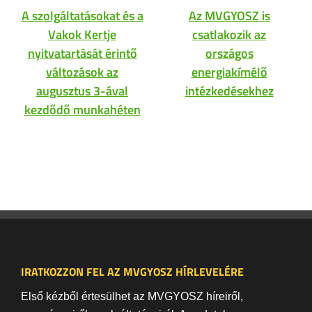
A szolgáltatásokat és a
Az MVGYOSZ is
Vakok Kertje
csatlakozik az
nyitvatartását érintő
országos
változások az
energiakímélő
augusztus 3-ával
intézkedésekhez
kezdődő munkahéten
IRATKOZZON FEL AZ MVGYOSZ HÍRLEVELÉRE
Első kézből értesülhet az MVGYOSZ híreiről,