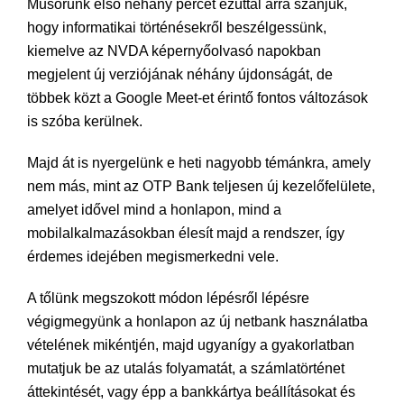
Műsorunk első néhány percét ezúttal arra szánjuk,
hogy informatikai történésekről beszélgessünk,
kiemelve az NVDA képernyőolvasó napokban
megjelent új verziójának néhány újdonságát, de
többek közt a Google Meet-et érintő fontos változások
is szóba kerülnek.
Majd át is nyergelünk e heti nagyobb témánkra, amely
nem más, mint az OTP Bank teljesen új kezelőfelülete,
amelyet idővel mind a honlapon, mind a
mobilalkalmazásokban élesít majd a rendszer, így
érdemes idejében megismerkedni vele.
A tőlünk megszokott módon lépésről lépésre
végigmegyünk a honlapon az új netbank használatba
vételének mikéntjén, majd ugyanígy a gyakorlatban
mutatjuk be az utalás folyamatát, a számlatörténet
áttekintését, vagy épp a bankkártya beállításokat és