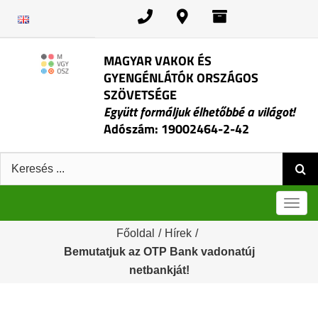
Kihagyás
MAGYAR VAKOK ÉS
GYENGÉNLÁTÓK ORSZÁGOS
SZÖVETSÉGE
Együtt formáljuk élhetőbbé a világot!
Adószám: 19002464-2-42
Keresés:
Men
Főoldal
/
Hírek
/
Bemutatjuk az OTP Bank vadonatúj
netbankját!