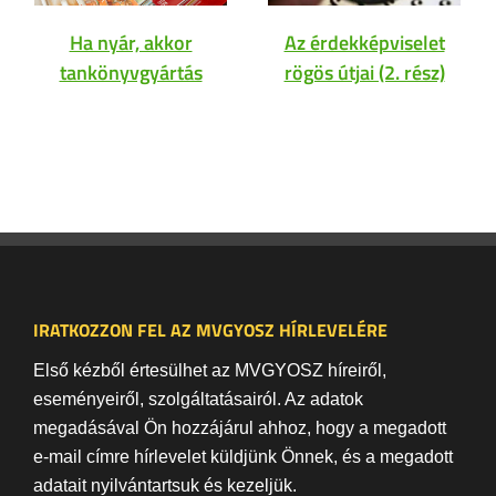
Ha nyár, akkor
Az érdekképviselet
tankönyvgyártás
rögös útjai (2. rész)
IRATKOZZON FEL AZ MVGYOSZ HÍRLEVELÉRE
Első kézből értesülhet az MVGYOSZ híreiről,
eseményeiről, szolgáltatásairól. Az adatok
megadásával Ön hozzájárul ahhoz, hogy a megadott
e-mail címre hírlevelet küldjünk Önnek, és a megadott
adatait nyilvántartsuk és kezeljük.