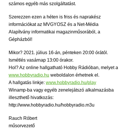
számos egyéb más szolgáltatást.
Szerezzen ezen a héten is friss és naprakész
információkat az MVGYOSZ és a Net-Média
Alapítvány informatikai magazinműsorából, a
Gépházból!
Mikor? 2021. július 16-án, pénteken 20:00 órától.
Ismétlés vasárnap 13:00 órakor.
Hol? Az online hallgatható Hobby Rádióban, melyet a
www.hobbyradio.hu
weboldalon érhetnek el.
A hallgatás linkje:
www.hobbyradio.hu/play
Winamp-ba vagy egyéb zenelejátszó alkalmazásba
illeszthető hivatkozás:
http://www.hobbyradio.hu/hobbyradio.m3u
Rauch Róbert
műsorvezető