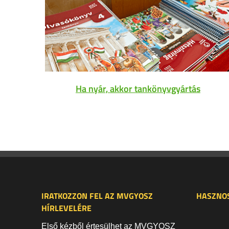
Ha nyár, akkor tankönyvgyártás
IRATKOZZON FEL AZ MVGYOSZ
HASZNOS
HÍRLEVELÉRE
Első kézből értesülhet az MVGYOSZ