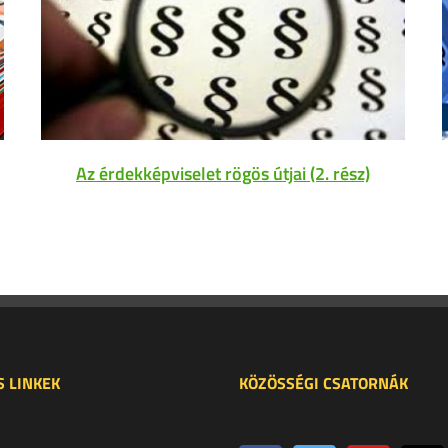
Az érdekképviselet rögös útjai (2. rész)
 LINKEK
KÖZÖSSÉGI CSATORNÁK