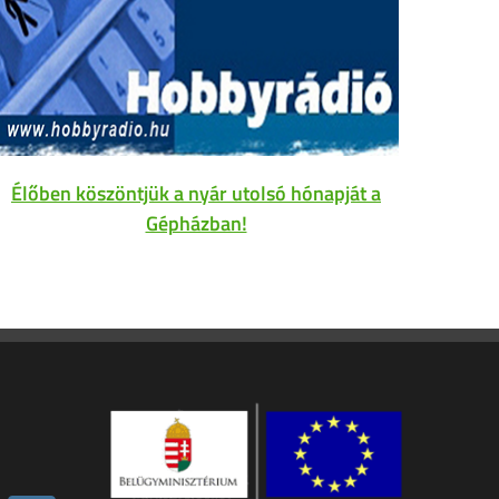
Élőben köszöntjük a nyár utolsó hónapját a
Gépházban!