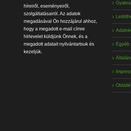
Gyakran
híreiről, eseményeiről,
szolgáltatásairól. Az adatok
Letölt
megadásával Ön hozzájárul ahhoz,
hogy a megadott e-mail címre
Adatvé
hírlevelet küldjünk Önnek, és a
Egyéb 
megadott adatait nyilvántartsuk és
kezeljük.
Általán
Impres
Oldalt