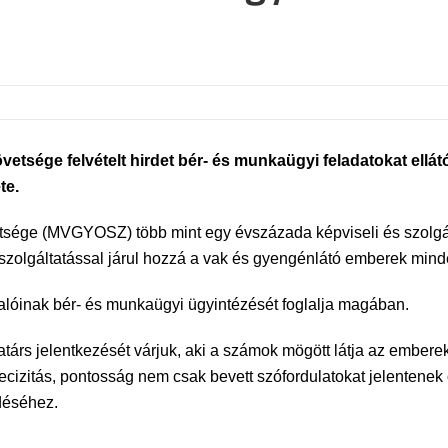
ége felvételt hirdet bér- és munkaügyi feladatokat ellátó ü
te.
ége (MVGYOSZ) több mint egy évszázada képviseli és szolgálj
zolgáltatással járul hozzá a vak és gyengénlátó emberek minde
óinak bér- és munkaügyi ügyintézését foglalja magában.
társ jelentkezését várjuk, aki a számok mögött látja az embere
recizitás, pontosság nem csak bevett szófordulatokat jelentene
déséhez.