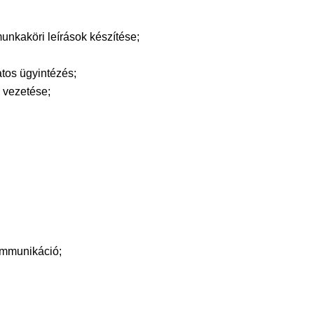
nkaköri leírások készítése;
atos ügyintézés;
 vezetése;
ommunikáció;