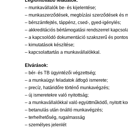
Legfontosabb feladatok:
– munkavállalók be- és kijelentése;
– munkaszerződések, megbízási szerződések és mu
– bérszámfejtés, táppénz, csed-, gyed-igénylés;
– akkreditációs bértámogatási rendszerrel kapcsol
– a kapcsolódó dokumentáció szakszerű és pontos
– kimutatások készítése;
– kapcsolattartás a munkavállalókkal.
Elvárások:
– bér- és TB ügyintézői végzettség;
– a munkaügyi feladatok átfogó ismerete;
– precíz, határidőre történő munkavégzés;
– új ismeretekre való nyitottság;
– a munkavállalókkal való együttműködő, nyitott k
– betanulás után önálló munkavégzés;
– terhelhetőség, rugalmasság
– személyes jelenlét