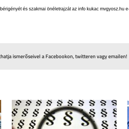
 bérigényét és szakmai önéletrajzát az info kukac mvgyosz.hu e-
zthatja ismerőseivel a Facebookon, twitteren vagy emailen!