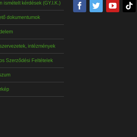
 ismételt kérdések (GY.I.K.)
hető dokumentumok
delem
szervezetek, intézmények
os Szerződési Feltételek
szum
érkép