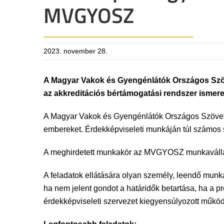
MVGYOSZ
2023. november 28.
A Magyar Vakok és Gyengénlátók Országos Szövets
az akkreditációs bértámogatási rendszer ismere
A Magyar Vakok és Gyengénlátók Országos Szövets
embereket. Érdekképviseleti munkáján túl számos s
A meghirdetett munkakör az MVGYOSZ munkavállal
A feladatok ellátására olyan személy, leendő munka
ha nem jelent gondot a határidők betartása, ha a p
érdekképviseleti szervezet kiegyensúlyozott műkö