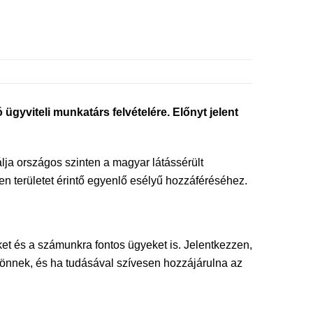
gyviteli munkatárs felvételére. Előnyt jelent
a országos szinten a magyar látássérült
n területet érintő egyenlő esélyű hozzáféréséhez.
ket és a számunkra fontos ügyeket is. Jelentkezzen,
k önnek, és ha tudásával szívesen hozzájárulna az