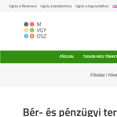
Kihagyás
Ugrás a főmenüre
Ugrás a tartalomhoz
Ugrás a kapcsolathoz
FŐOLDAL
TUDJON MEG TÖBBE
Főoldal
/
Híre
Bér- és pénzügyi te