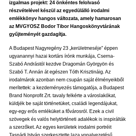
izgalmas projekt: 24 önkéntes felolvasó
részvételével készül az egyedülálló irodalmi
emlékkönyv hangos változata, amely hamarosan
az MVGYOSZ Bodor Tibor Hangoskönyvtárának
gyűjteményét gazdagítja.
A Budapest Nagyregény 23 „kerületmeséje” éppen
ugyanannyi hazai kortárs írónk munkája, Cserna-
Szabó Andrástól kezdve Dragomán Györgyön és
Szabó T. Annán át egészen Tóth Krisztináig. Az
irodalmárok azonban nem csupán saját élményeikből
merítettek: a kezdeményezés támogatója, a Budapest
Brand Nonprofit Zrt. tavaly felkérte a városlakókat,
küldjék be saját történetüket, családi legendájukat,
egy-egy erős emléküket a fővárosról. Ezek a civil
szövegek és valós helytörténeti adalékok is inspirálták
a szerzőket. Az egyes kerületek irodalmi portréit
Tasnádi István szerkesztette laza vonalvezetésű,