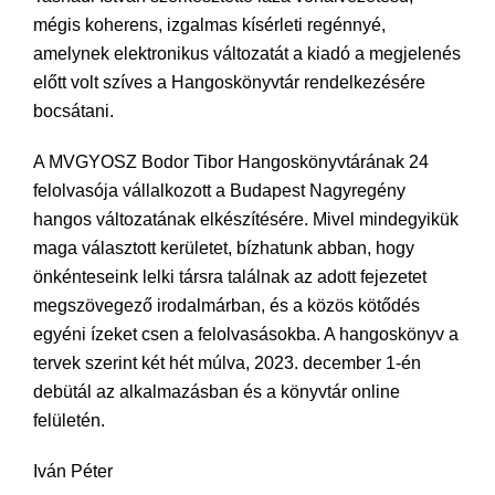
mégis koherens, izgalmas kísérleti regénnyé,
amelynek elektronikus változatát a kiadó a megjelenés
előtt volt szíves a Hangoskönyvtár rendelkezésére
bocsátani.
A MVGYOSZ Bodor Tibor Hangoskönyvtárának 24
felolvasója vállalkozott a Budapest Nagyregény
hangos változatának elkészítésére. Mivel mindegyikük
maga választott kerületet, bízhatunk abban, hogy
önkénteseink lelki társra találnak az adott fejezetet
megszövegező irodalmárban, és a közös kötődés
egyéni ízeket csen a felolvasásokba. A hangoskönyv a
tervek szerint két hét múlva, 2023. december 1-én
debütál az alkalmazásban és a könyvtár online
felületén.
Iván Péter