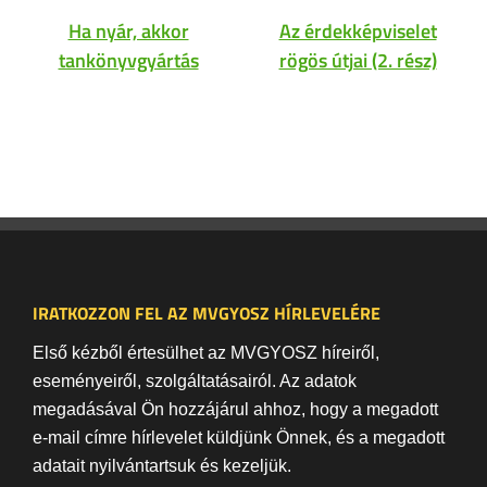
Ha nyár, akkor
Az érdekképviselet
tankönyvgyártás
rögös útjai (2. rész)
IRATKOZZON FEL AZ MVGYOSZ HÍRLEVELÉRE
Első kézből értesülhet az MVGYOSZ híreiről,
eseményeiről, szolgáltatásairól. Az adatok
megadásával Ön hozzájárul ahhoz, hogy a megadott
e-mail címre hírlevelet küldjünk Önnek, és a megadott
adatait nyilvántartsuk és kezeljük.