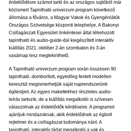
érdeklődésre számot tartó és az országos sajtóból már
közismert Tapintható univerzum program következő
állomása a főváros, a Magyar Vakok és Gyengénlátók
Országos Szövetsége központi telephelye. A Bakonyi
Csillagászati Egyesület önkéntesei által létrehozott
tapintható és audio-guide-dal kiegészített interaktív
kiállítás 2021. október 2-án szombaton és 3-án
vasárnap lesz megtekinthető.
A Tapintható univerzum program során összesen 90
tapintható, domborított, egyedileg festett modellen
keresztül megismerhetjük saját naprendszerünk
égitestjeit. Az egyes makettekhez részletes audio-
leírás tartozik, de a kiállítás megalkotói is szívesen
válaszolnak az érdeklődők kérdéseire. A programot
ajánljuk mindazoknak, akik érdeklődnek az égbolt
rejtelmei és a csillagászat tudománya iránt. A
tapintható, interaktív tárlat megalkotói a vak és