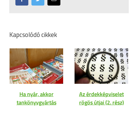
Kapcsolódó cikkek
Ha nyár, akkor
Az érdekképviselet
tankönyvgyártás
rögös útjai (2. rész)