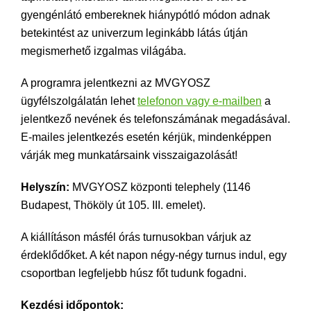
gyengénlátó embereknek hiánypótló módon adnak
betekintést az univerzum leginkább látás útján
megismerhető izgalmas világába.
A programra jelentkezni az MVGYOSZ
ügyfélszolgálatán lehet
telefonon vagy e-mailben
a
jelentkező nevének és telefonszámának megadásával.
E-mailes jelentkezés esetén kérjük, mindenképpen
várják meg munkatársaink visszaigazolását!
Helyszín:
MVGYOSZ központi telephely (1146
Budapest, Thököly út 105. III. emelet).
A kiállításon másfél órás turnusokban várjuk az
érdeklődőket. A két napon négy-négy turnus indul, egy
csoportban legfeljebb húsz főt tudunk fogadni.
Kezdési időpontok: