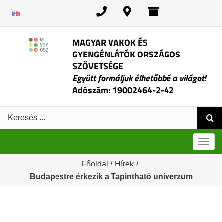
Kihagyás
MAGYAR VAKOK ÉS
GYENGÉNLÁTÓK ORSZÁGOS
SZÖVETSÉGE
Együtt formáljuk élhetőbbé a világot!
Adószám: 19002464-2-42
Keresés:
Men
Főoldal
/
Hírek
/
Budapestre érkezik a Tapintható univerzum