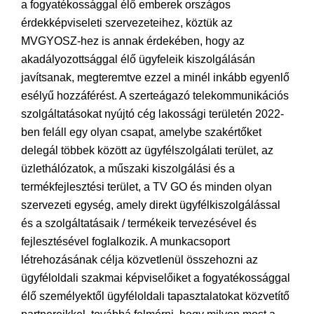
a fogyatékossággal élő emberek országos
érdekképviseleti szervezeteihez, köztük az
MVGYOSZ-hez is annak érdekében, hogy az
akadályozottsággal élő ügyfeleik kiszolgálásán
javítsanak, megteremtve ezzel a minél inkább egyenlő
esélyű hozzáférést. A szerteágazó telekommunikációs
szolgáltatásokat nyújtó cég lakossági területén 2022-
ben feláll egy olyan csapat, amelybe szakértőket
delegál többek között az ügyfélszolgálati terület, az
üzlethálózatok, a műszaki kiszolgálási és a
termékfejlesztési terület, a TV GO és minden olyan
szervezeti egység, amely direkt ügyfélkiszolgálással
és a szolgáltatásaik / termékeik tervezésével és
fejlesztésével foglalkozik. A munkacsoport
létrehozásának célja közvetlenül összehozni az
ügyféloldali szakmai képviselőiket a fogyatékossággal
élő személyektől ügyféloldali tapasztalatokat közvetítő