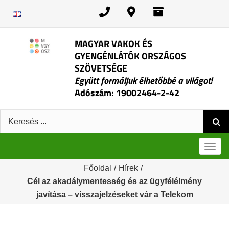
Kihagyás
MAGYAR VAKOK ÉS
GYENGÉNLÁTÓK ORSZÁGOS
SZÖVETSÉGE
Együtt formáljuk élhetőbbé a világot!
Adószám: 19002464-2-42
Keresés:
Men
Főoldal
/
Hírek
/
Cél az akadálymentesség és az ügyfélélmény
javítása – visszajelzéseket vár a Telekom