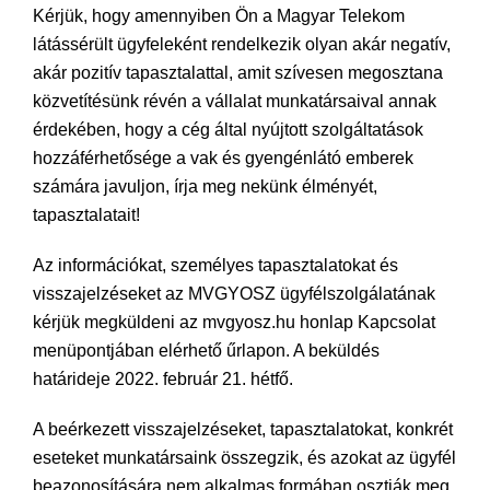
Kérjük, hogy amennyiben Ön a Magyar Telekom
látássérült ügyfeleként rendelkezik olyan akár negatív,
akár pozitív tapasztalattal, amit szívesen megosztana
közvetítésünk révén a vállalat munkatársaival annak
érdekében, hogy a cég által nyújtott szolgáltatások
hozzáférhetősége a vak és gyengénlátó emberek
számára javuljon, írja meg nekünk élményét,
tapasztalatait!
Az információkat, személyes tapasztalatokat és
visszajelzéseket az MVGYOSZ ügyfélszolgálatának
kérjük megküldeni az mvgyosz.hu honlap Kapcsolat
menüpontjában elérhető űrlapon. A beküldés
határideje 2022. február 21. hétfő.
A beérkezett visszajelzéseket, tapasztalatokat, konkrét
eseteket munkatársaink összegzik, és azokat az ügyfél
beazonosítására nem alkalmas formában osztják meg