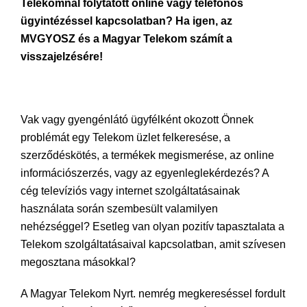
Telekomnál folytatott online vagy telefonos
ügyintézéssel kapcsolatban? Ha igen, az
MVGYOSZ és a Magyar Telekom számít a
visszajelzésére!
Vak vagy gyengénlátó ügyfélként okozott Önnek
problémát egy Telekom üzlet felkeresése, a
szerződéskötés, a termékek megismerése, az online
információszerzés, vagy az egyenleglekérdezés? A
cég televíziós vagy internet szolgáltatásainak
használata során szembesült valamilyen
nehézséggel? Esetleg van olyan pozitív tapasztalata a
Telekom szolgáltatásaival kapcsolatban, amit szívesen
megosztana másokkal?
A Magyar Telekom Nyrt. nemrég megkereséssel fordult