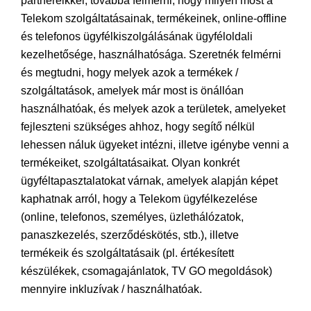
partnereikkel, továbbá felmérni, hogy milyen most a
Telekom szolgáltatásainak, termékeinek, online-offline
és telefonos ügyfélkiszolgálásának ügyféloldali
kezelhetősége, használhatósága. Szeretnék felmérni
és megtudni, hogy melyek azok a termékek /
szolgáltatások, amelyek már most is önállóan
használhatóak, és melyek azok a területek, amelyeket
fejleszteni szükséges ahhoz, hogy segítő nélkül
lehessen náluk ügyeket intézni, illetve igénybe venni a
termékeiket, szolgáltatásaikat. Olyan konkrét
ügyféltapasztalatokat várnak, amelyek alapján képet
kaphatnak arról, hogy a Telekom ügyfélkezelése
(online, telefonos, személyes, üzlethálózatok,
panaszkezelés, szerződéskötés, stb.), illetve
termékeik és szolgáltatásaik (pl. értékesített
készülékek, csomagajánlatok, TV GO megoldások)
mennyire inkluzívak / használhatóak.