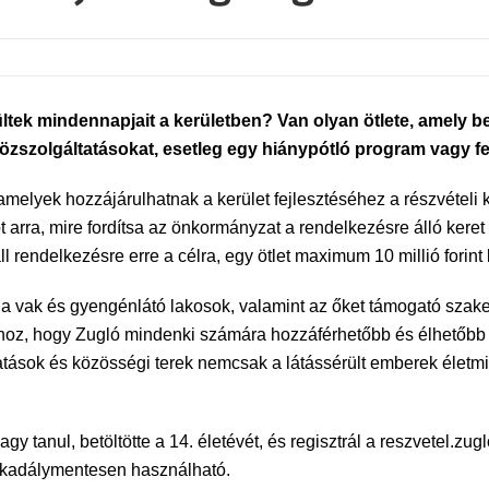
rültek mindennapjait a kerületben? Van olyan ötlete, amel
özszolgáltatásokat, esetleg egy hiánypótló program vagy fe
amelyek hozzájárulhatnak a kerület fejlesztéséhez a részvételi
arra, mire fordítsa az önkormányzat a rendelkezésre álló keret 
 rendelkezésre erre a célra, egy ötlet maximum 10 millió forint 
vak és gyengénlátó lakosok, valamint az őket támogató szakemb
hhoz, hogy Zugló mindenki számára hozzáférhetőbb és élhetőbb 
tások és közösségi terek nemcsak a látássérült emberek életm
agy tanul, betöltötte a 14. életévét, és regisztrál a reszvetel.zu
l akadálymentesen használható.