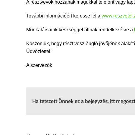
A résztvevők hozzanak magukkal telefont vagy lapto
További információért keresse fel a
www.reszvetel.
Munkatársaink készséggel állnak rendelkezésre a
Köszönjük, hogy részt vesz Zugló jövőjének alakít
Üdvözlettel:
A szervezők
Ha tetszett Önnek ez a bejegyzés, itt megos