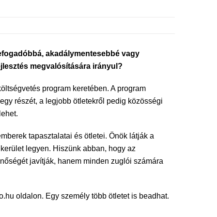
y befogadóbbá, akadálymentesebbé vagy
jlesztés megvalósítására irányul?
 költségvetés program keretében. A program
egy részét, a legjobb ötletekről pedig közösségi
lehet.
erek tapasztalatai és ötletei. Önök látják a
kerület legyen. Hiszünk abban, hogy az
inőségét javítják, hanem minden zuglói számára
glo.hu oldalon. Egy személy több ötletet is beadhat.