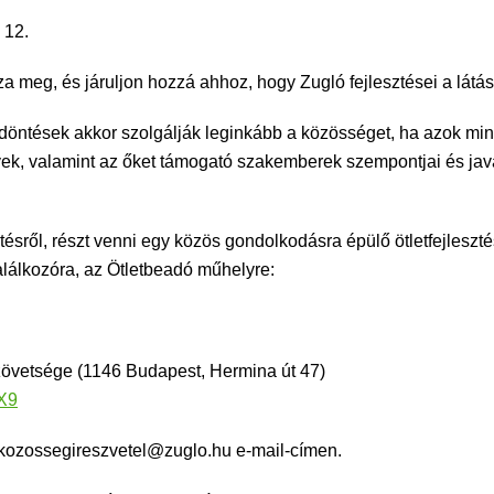
 12.
a meg, és járuljon hozzá ahhoz, hogy Zugló fejlesztései a látás
 döntések akkor szolgálják leginkább a közösséget, ha azok min
yek, valamint az őket támogató szakemberek szempontjai és java
etésről, részt venni egy közös gondolkodásra épülő ötletfejles
találkozóra, az Ötletbeadó műhelyre:
vetsége (1146 Budapest, Hermina út 47)
X9
 kozossegireszvetel@zuglo.hu e-mail-címen.