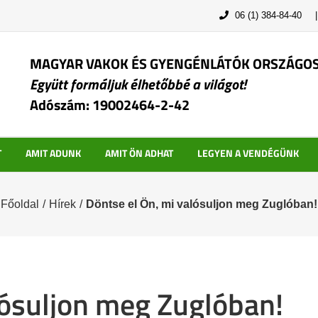
06 (1) 384-84-40
MAGYAR VAKOK ÉS GYENGÉNLÁTÓK ORSZÁGO
Együtt formáljuk élhetőbbé a világot!
Adószám: 19002464-2-42
T
AMIT ADUNK
AMIT ÖN ADHAT
LEGYEN A VENDÉGÜNK
Főoldal
/
Hírek
/
Döntse el Ön, mi valósuljon meg Zuglóban!
lósuljon meg Zuglóban!