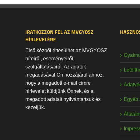
IRATKOZZON FEL AZ MVGYOSZ
HASZNOS
HÍRLEVELÉRE
Első kézből értesülhet az MVGYOSZ
Gyakran
híreiről, eseményeiről,
szolgáltatásairól. Az adatok
Letölt
megadásával Ön hozzájárul ahhoz,
hogy a megadott e-mail címre
Adatvé
hírlevelet küldjünk Önnek, és a
Egyéb 
megadott adatait nyilvántartsuk és
kezeljük.
Általán
Impres