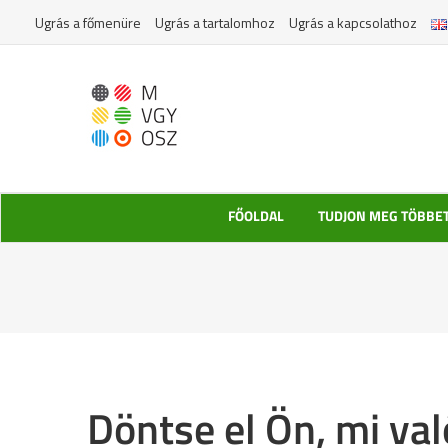
Kihagyás
Ugrás a főmenüre
Ugrás a tartalomhoz
Ugrás a kapcsolathoz
FŐOLDAL
TUDJON MEG TÖBBE
Döntse el Ön, mi va