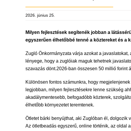
2026. június 25.
Milyen fejlesztések segítenék jobban a látássé
egyszerűen élhetőbbé tenné a köztereket és a k
Zugló Önkormányzata várja azokat a javaslatokat, 
lényege, hogy a zuglóiak maguk tehetnek javaslatot 
szavazás dönt.2026-ban összesen 50 millió forint áll
Különösen fontos számunkra, hogy megjelenjenek a 
legjobban, milyen fejlesztésekre lenne szükség a
akadálymentesebb, befogadóbb közterek, szolgálta
élhetőbb környezetet teremtenek.
Ötletet bárki benyújthat, aki Zuglóban él, dolgozik v
Az ötletbeadás egyszerű, online történik, az olda