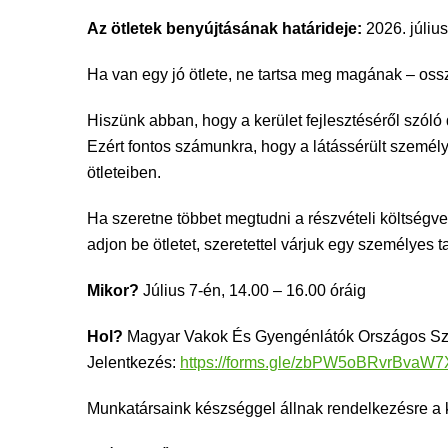
Az ötletek benyújtásának határideje:
2026. július
Ha van egy jó ötlete, ne tartsa meg magának – ossz
Hiszünk abban, hogy a kerület fejlesztéséről szóló
Ezért fontos számunkra, hogy a látássérült személ
ötleteiben.
Ha szeretne többet megtudni a részvételi költségv
adjon be ötletet, szeretettel várjuk egy személyes 
Mikor?
Július 7-én, 14.00 – 16.00 óráig
Hol?
Magyar Vakok És Gyengénlátók Országos Szö
Jelentkezés:
https://forms.gle/zbPW5oBRvrBvaW7
Munkatársaink készséggel állnak rendelkezésre a