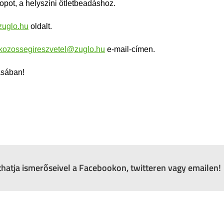
pot, a helyszíni ötletbeadáshoz.
zuglo.hu
oldalt.
kozossegireszvetel@zuglo.hu
e-mail-címen.
ásában!
zthatja ismerőseivel a Facebookon, twitteren vagy emailen!