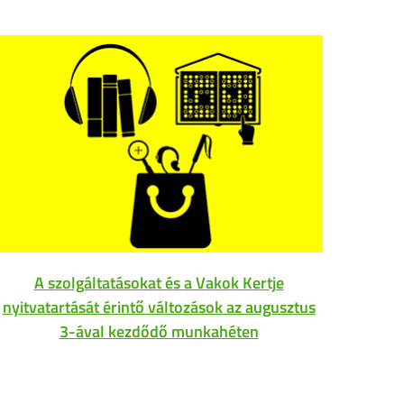
A szolgáltatásokat és a Vakok Kertje
Az
nyitvatartását érintő változások az augusztus
3-ával kezdődő munkahéten