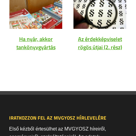
Ha nyár, akkor
Az érdekképviselet
tankönyvgyártás
rögös útjai (2. rész)
IRATKOZZON FEL AZ MVGYOSZ HÍRLEVELÉRE
Első kézből értesülhet az MVGYOSZ híreiről,