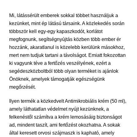
Mi, látássérült emberek sokkal többet használjuk a
kezünket, mint ép látású társaink. A közlekedés során
többször kell egy-egy kapaszkodót, korlátot
megfognunk, segítségnyújtás közben több ember ér
hozzánk, akaratlanul is közelebb kerülünk másokhoz,
mert nem tudjuk tartani a távolságot. Emiatt fokozottan
ki vagyunk téve a fertőzés veszélyének, ezért a
segédeszközboltból több olyan terméket is ajánlok
Önöknek, amelyek támogatják egészségünk
megőrzését.
Ilyen termék a közkedvelt Antimikrobiális krém (50 ml),
amely láthatatlan védelmet nyújt kezünknek, a
felkenéstől számítva a krém lemosásáig biztonságot
ad, mindent taszít, ami fertőzést okozhatna. A sokak
által keresett orvosi szájmaszk is kapható, amely