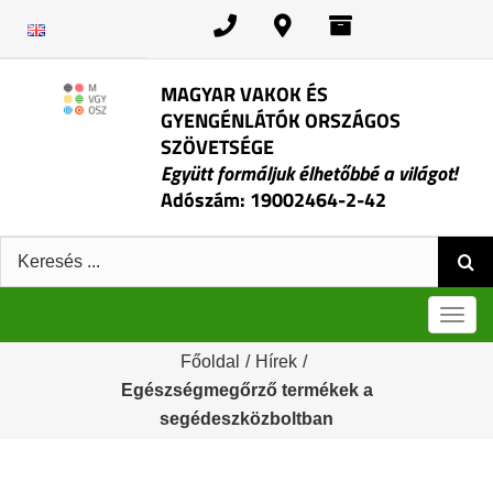
Kihagyás
MAGYAR VAKOK ÉS
GYENGÉNLÁTÓK ORSZÁGOS
SZÖVETSÉGE
Együtt formáljuk élhetőbbé a világot!
Adószám: 19002464-2-42
Keresés:
Men
Főoldal
/
Hírek
/
Egészségmegőrző termékek a
segédeszközboltban