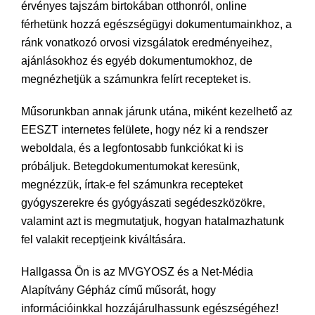
érvényes tajszám birtokában otthonról, online
férhetünk hozzá egészségügyi dokumentumainkhoz, a
ránk vonatkozó orvosi vizsgálatok eredményeihez,
ajánlásokhoz és egyéb dokumentumokhoz, de
megnézhetjük a számunkra felírt recepteket is.
Műsorunkban annak járunk utána, miként kezelhető az
EESZT internetes felülete, hogy néz ki a rendszer
weboldala, és a legfontosabb funkciókat ki is
próbáljuk. Betegdokumentumokat keresünk,
megnézzük, írtak-e fel számunkra recepteket
gyógyszerekre és gyógyászati segédeszközökre,
valamint azt is megmutatjuk, hogyan hatalmazhatunk
fel valakit receptjeink kiváltására.
Hallgassa Ön is az MVGYOSZ és a Net-Média
Alapítvány Gépház című műsorát, hogy
információinkkal hozzájárulhassunk egészségéhez!