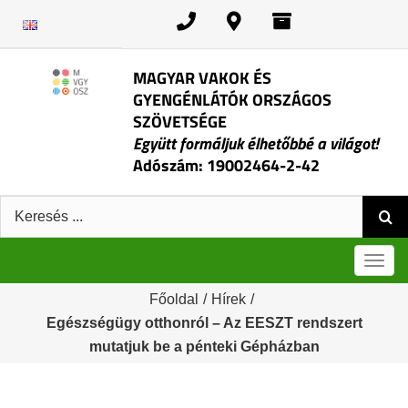
Kihagyás
MAGYAR VAKOK ÉS
GYENGÉNLÁTÓK ORSZÁGOS
SZÖVETSÉGE
Együtt formáljuk élhetőbbé a világot!
Adószám: 19002464-2-42
Keresés:
Men
Főoldal
/
Hírek
/
Egészségügy otthonról – Az EESZT rendszert
mutatjuk be a pénteki Gépházban