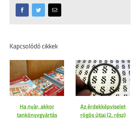
Facebook
Twitter
Email:
Kapcsolódó cikkek
Ha nyár, akkor
Az érdekképviselet
tankönyvgyártás
rögös útjai (2. rész)