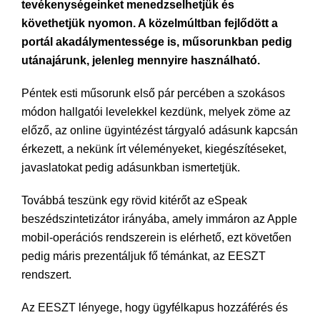
tevékenységeinket menedzselhetjük és
követhetjük nyomon. A közelmúltban fejlődött a
portál akadálymentessége is, műsorunkban pedig
utánajárunk, jelenleg mennyire használható.
Péntek esti műsorunk első pár percében a szokásos
módon hallgatói levelekkel kezdünk, melyek zöme az
előző, az online ügyintézést tárgyaló adásunk kapcsán
érkezett, a nekünk írt véleményeket, kiegészítéseket,
javaslatokat pedig adásunkban ismertetjük.
Továbbá teszünk egy rövid kitérőt az eSpeak
beszédszintetizátor irányába, amely immáron az Apple
mobil-operációs rendszerein is elérhető, ezt követően
pedig máris prezentáljuk fő témánkat, az EESZT
rendszert.
Az EESZT lényege, hogy ügyfélkapus hozzáférés és