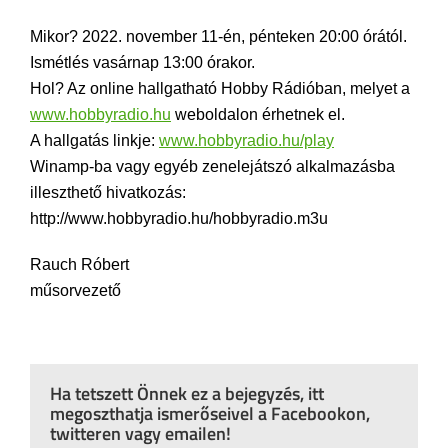
Mikor? 2022. november 11-én, pénteken 20:00 órától.
Ismétlés vasárnap 13:00 órakor.
Hol? Az online hallgatható Hobby Rádióban, melyet a
www.hobbyradio.hu
weboldalon érhetnek el.
A hallgatás linkje:
www.hobbyradio.hu/play
Winamp-ba vagy egyéb zenelejátszó alkalmazásba
illeszthető hivatkozás:
http://www.hobbyradio.hu/hobbyradio.m3u
Rauch Róbert
műsorvezető
Ha tetszett Önnek ez a bejegyzés, itt
megoszthatja ismerőseivel a Facebookon,
twitteren vagy emailen!