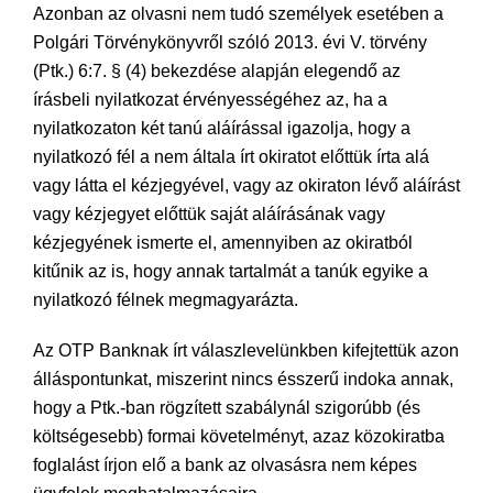
Azonban az olvasni nem tudó személyek esetében a
Polgári Törvénykönyvről szóló 2013. évi V. törvény
(Ptk.) 6:7. § (4) bekezdése alapján elegendő az
írásbeli nyilatkozat érvényességéhez az, ha a
nyilatkozaton két tanú aláírással igazolja, hogy a
nyilatkozó fél a nem általa írt okiratot előttük írta alá
vagy látta el kézjegyével, vagy az okiraton lévő aláírást
vagy kézjegyet előttük saját aláírásának vagy
kézjegyének ismerte el, amennyiben az okiratból
kitűnik az is, hogy annak tartalmát a tanúk egyike a
nyilatkozó félnek megmagyarázta.
Az OTP Banknak írt válaszlevelünkben kifejtettük azon
álláspontunkat, miszerint nincs ésszerű indoka annak,
hogy a Ptk.-ban rögzített szabálynál szigorúbb (és
költségesebb) formai követelményt, azaz közokiratba
foglalást írjon elő a bank az olvasásra nem képes