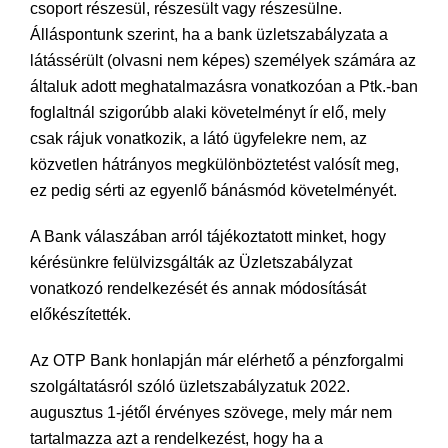
csoport részesül, részesült vagy részesülne.
Álláspontunk szerint, ha a bank üzletszabályzata a
látássérült (olvasni nem képes) személyek számára az
általuk adott meghatalmazásra vonatkozóan a Ptk.-ban
foglaltnál szigorúbb alaki követelményt ír elő, mely
csak rájuk vonatkozik, a látó ügyfelekre nem, az
közvetlen hátrányos megkülönböztetést valósít meg,
ez pedig sérti az egyenlő bánásmód követelményét.
A Bank válaszában arról tájékoztatott minket, hogy
kérésünkre felülvizsgálták az Üzletszabályzat
vonatkozó rendelkezését és annak módosítását
előkészítették.
Az OTP Bank honlapján már elérhető a pénzforgalmi
szolgáltatásról szóló üzletszabályzatuk 2022.
augusztus 1-jétől érvényes szövege, mely már nem
tartalmazza azt a rendelkezést, hogy ha a