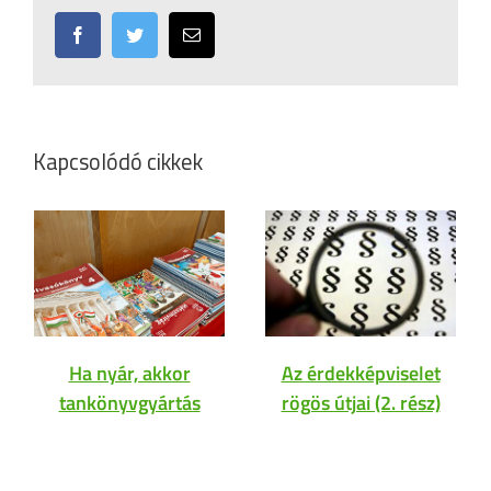
Facebook
Twitter
Email:
Kapcsolódó cikkek
Ha nyár, akkor
Az érdekképviselet
tankönyvgyártás
rögös útjai (2. rész)