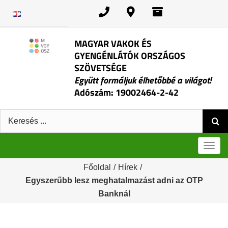
Kihagyás
MAGYAR VAKOK ÉS
GYENGÉNLÁTÓK ORSZÁGOS
SZÖVETSÉGE
Együtt formáljuk élhetőbbé a világot!
Adószám: 19002464-2-42
Keresés:
Men
Főoldal
/
Hírek
/
Egyszerűbb lesz meghatalmazást adni az OTP
Banknál