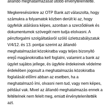
állandó meghatalmazását utóbb érvénytelenítette.
Megkeresésünkre az OTP Bank azt válaszolta, hogy
számukra a folyamatok közben derült ki az, hogy
ügyfelük aláírásra képes, azonban a szerződések és
dokumentumok szövegét nem tudja elolvasni. A
pénzforgalmi szolgáltatásról szóló üzletszabályzatuk
V/4/12. és 13. pontjai szerint az állandó
meghatalmazást közokiratba vagy teljes bizonyító
erejű magánokiratba kell foglalni, valamint a bank az
ügylet sajátos jellege, és ügyfele érdekeinek védelme
érdekében jogosult a meghatalmazás közokiratba
foglalását előírni abban az esetben, ha a
meghatalmazó írni, olvasni nem tud, vagy nem képes,
például vak. Mivel az állandó meghatalmazás ennek a
feltételnek nem felelt meg, emiatt érvénytelenítették
azt.