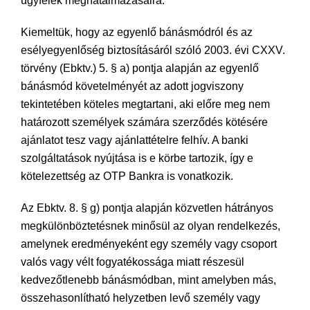
ügyfelek meghatalmazásaira.
Kiemeltük, hogy az egyenlő bánásmódról és az
esélyegyenlőség biztosításáról szóló 2003. évi CXXV.
törvény (Ebktv.) 5. § a) pontja alapján az egyenlő
bánásmód követelményét az adott jogviszony
tekintetében köteles megtartani, aki előre meg nem
határozott személyek számára szerződés kötésére
ajánlatot tesz vagy ajánlattételre felhív. A banki
szolgáltatások nyújtása is e körbe tartozik, így e
kötelezettség az OTP Bankra is vonatkozik.
Az Ebktv. 8. § g) pontja alapján közvetlen hátrányos
megkülönböztetésnek minősül az olyan rendelkezés,
amelynek eredményeként egy személy vagy csoport
valós vagy vélt fogyatékossága miatt részesül
kedvezőtlenebb bánásmódban, mint amelyben más,
összehasonlítható helyzetben levő személy vagy