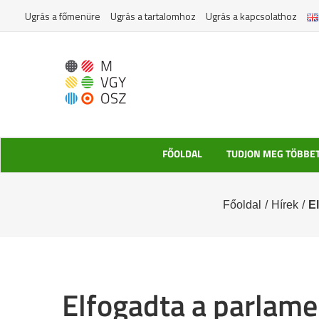
Kihagyás
Ugrás a főmenüre
Ugrás a tartalomhoz
Ugrás a kapcsolathoz
FŐOLDAL
TUDJON MEG TÖBBE
Főoldal
/
Hírek
/
E
Elfogadta a parlame