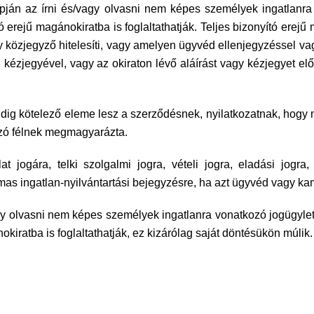
pján az írni és/vagy olvasni nem képes személyek ingatlanra 
tó erejű magánokiratba is foglaltathatják. Teljes bizonyító erej
y közjegyző hitelesíti, vagy amelyen ügyvéd ellenjegyzéssel vagy
a el kézjegyével, vagy az okiraton lévő aláírást vagy kézjegyet 
g kötelező eleme lesz a szerződésnek, nyilatkozatnak, hogy m
kozó félnek megmagyarázta.
t jogára, telki szolgalmi jogra, vételi jogra, eladási jogra,
mas ingatlan-nyilvántartási bejegyzésre, ha azt ügyvéd vagy ka
agy olvasni nem képes személyek ingatlanra vonatkozó jogügyl
kiratba is foglaltathatják, ez kizárólag saját döntésükön múlik.