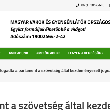
06 (1) 384-84-40
MAGYAR VAKOK ÉS GYENGÉNLÁTÓK ORSZÁGO
Együtt formáljuk élhetőbbé a világot!
Adószám: 19002464-2-42
T
AMIT ADUNK
AMIT ÖN ADHAT
LEGYEN A VENDÉGÜNK
lfogadta a parlament a szövetség által kezdeményezett jog
nt a szövetség által kez