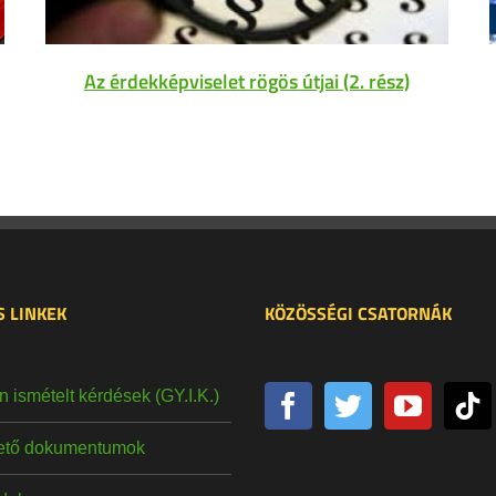
Az érdekképviselet rögös útjai (2. rész)
 LINKEK
KÖZÖSSÉGI CSATORNÁK
 ismételt kérdések (GY.I.K.)
hető dokumentumok