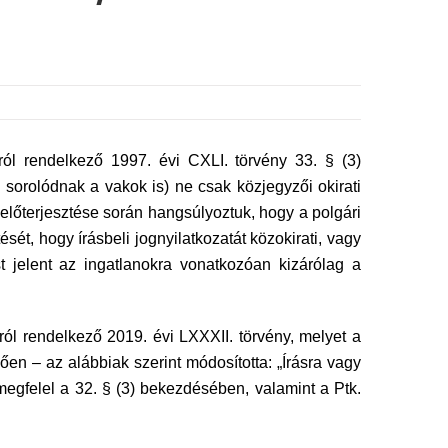
l rendelkező 1997. évi CXLI. törvény 33. § (3)
 sorolódnak a vakok is) ne csak közjegyzői okirati
előterjesztése során hangsúlyoztuk, hogy a polgári
ét, hogy írásbeli jognyilatkozatát közokirati, vagy
t jelent az ingatlanokra vonatkozóan kizárólag a
ról rendelkező 2019. évi LXXXII. törvény, melyet a
n – az alábbiak szerint módosította: „Írásra vagy
megfelel a 32. § (3) bekezdésében, valamint a Ptk.