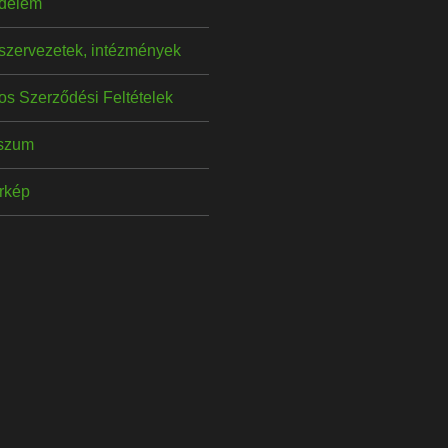
delem
szervezetek, intézmények
os Szerződési Feltételek
szum
érkép