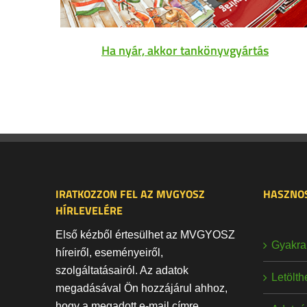
Ha nyár, akkor tankönyvgyártás
IRATKOZZON FEL AZ MVGYOSZ
HASZNOS
HÍRLEVELÉRE
Első kézből értesülhet az MVGYOSZ
Gyakran
híreiről, eseményeiről,
szolgáltatásairól. Az adatok
Letölt
megadásával Ön hozzájárul ahhoz,
hogy a megadott e-mail címre