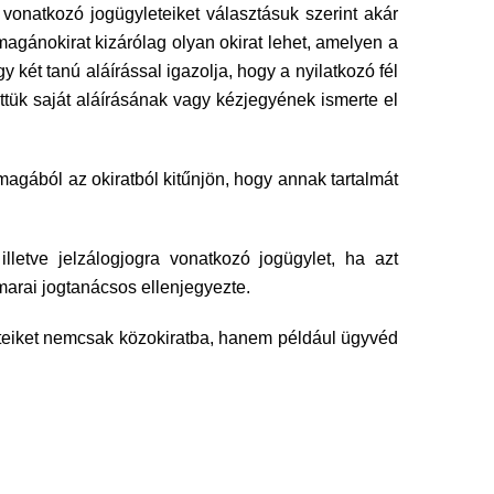
vonatkozó jogügyleteiket választásuk szerint akár
ű magánokirat kizárólag olyan okirat lehet, amelyen a
 két tanú aláírással igazolja, hogy a nyilatkozó fél
előttük saját aláírásának vagy kézjegyének ismerte el
agából az okiratból kitűnjön, hogy annak tartalmát
 illetve jelzálogjogra vonatkozó jogügylet, ha azt
marai jogtanácsos ellenjegyezte.
eteiket nemcsak közokiratba, hanem például ügyvéd