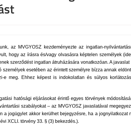
ást
unk, az MVGYOSZ kezdeményezte az ingatlan-nyilvántartásró
lt, hogy az írásra és/vagy olvasásra képtelen személyek (ide
senek szerződést ingatlan átruházására vonatkozóan. A javaslat 
ó személyek esetében az érintett személyre bízza annak eldöntés
szi-e meg. Ehhez képest is indokolatlan és súlyos korlátozás
zgatási hatósági eljárásokat érintő egyes törvények módosításá
ilvántartási szabályokat – az MVGYOSZ javaslatával megegyezőe
n a jogügylet akkor kerülhet bejegyzésre, ha a jognyilatkozat 
 évi XCLI. törvény 33. § (3) bekezdés.).