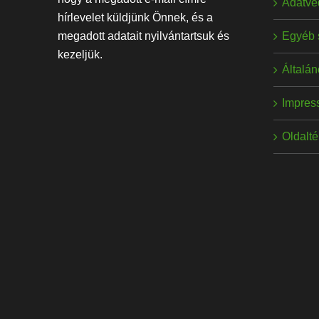
Adatvé
hírlevelet küldjünk Önnek, és a
Egyéb 
megadott adatait nyilvántartsuk és
kezeljük.
Általán
Impres
Oldalt