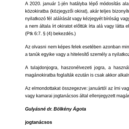
A 2020. január 1-jén hatályba lépő módosítás ala
közokiratba (közjegyzői okirat), akár teljes bizonyí
nyilatkozó fél aláírását vagy kézjegyét bíróság vag
a nem általa írt okiratot előttük írta alá vagy látt
(Ptk 6:7. § (4) bekezdés.)
Az olvasni nem képes felek esetében azonban mindi
a tanúk egyike vagy a hitelesítő személy a nyilat
A tulajdonjogra, haszonélvezeti jogra, a használa
magánokiratba foglalták ezután is csak akkor alkal
Az elmondottakat összegezve: januártól az írni v
vagy kamarai jogtanácsos által ellenjegyzett magáno
Gulyásné dr. Bölkény Ágota
jogtanácsos