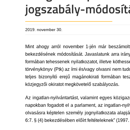
jogszabály-módosít
2019. november 30.
Mint ahogy arról november 1-jén már beszámolt
bekezdésének módosítását. Javaslatunk arra irányu
formában tehessenek nyilatkozatot, illetve köthes
törvénykönyv (Ptk) az írni és/vagy olvasni nem tud
teljes bizonyító erejű magánokirati formában te
közjegyzői okiratot megkövetelő szabályozás.
Az ingatlan-nyilvántartást, valamint egyes köziga
napokban fogadott el a parlament, az ingatlan-ny
olvasásra képtelen személy jognyilatkozata alapjá
6:7. § (4) bekezdésében előírt feltételeknek” (1997.