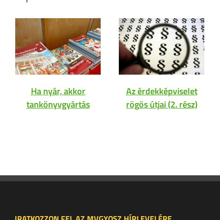
Ha nyár, akkor
Az érdekképviselet
tankönyvgyártás
rögös útjai (2. rész)
IRATKOZZON FEL AZ MVGYOSZ HÍRLEVELÉRE