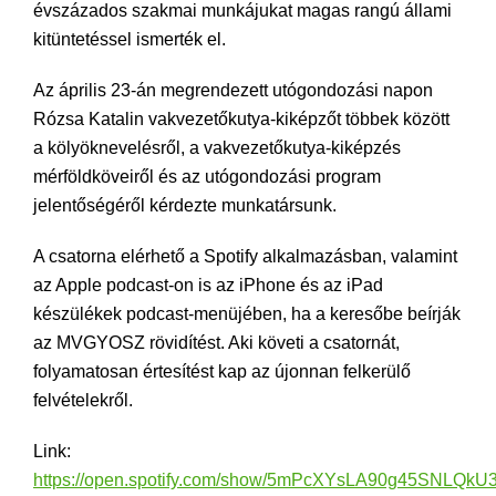
évszázados szakmai munkájukat magas rangú állami
kitüntetéssel ismerték el.
Az április 23-án megrendezett utógondozási napon
Rózsa Katalin vakvezetőkutya-kiképzőt többek között
a kölyöknevelésről, a vakvezetőkutya-kiképzés
mérföldköveiről és az utógondozási program
jelentőségéről kérdezte munkatársunk.
A csatorna elérhető a Spotify alkalmazásban, valamint
az Apple podcast-on is az iPhone és az iPad
készülékek podcast-menüjében, ha a keresőbe beírják
az MVGYOSZ rövidítést. Aki követi a csatornát,
folyamatosan értesítést kap az újonnan felkerülő
felvételekről.
Link:
https://open.spotify.com/show/5mPcXYsLA90g45SNLQkU