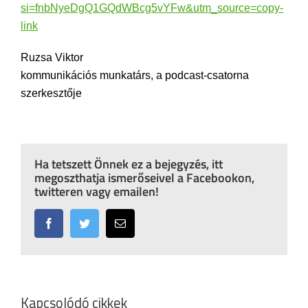
si=fnbNyeDgQ1GQdWBcg5vYFw&utm_source=copy-
link
Ruzsa Viktor
kommunikációs munkatárs, a podcast-csatorna
szerkesztője
Ha tetszett Önnek ez a bejegyzés, itt
megoszthatja ismerőseivel a Facebookon,
twitteren vagy emailen!
Facebook
Twitter
Email:
Kapcsolódó cikkek