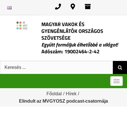
Kihagyás
MAGYAR VAKOK ÉS
GYENGÉNLÁTÓK ORSZÁGOS
SZÖVETSÉGE
Együtt formáljuk élhetőbbé a világot!
Adószám: 19002464-2-42
Keresés:
Men
Főoldal
/
Hírek
/
Elindult az MVGYOSZ podcast-csatornája