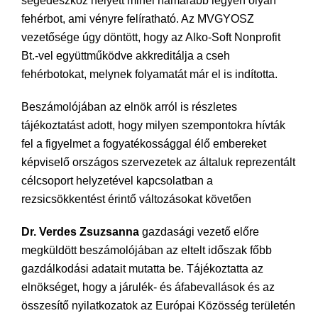
segédeszköz helyett minél hamarabb legyen olyan
fehérbot, ami vényre felíratható. Az MVGYOSZ
vezetősége úgy döntött, hogy az Alko-Soft Nonprofit
Bt.-vel együttműködve akkreditálja a cseh
fehérbotokat, melynek folyamatát már el is indította.
Beszámolójában az elnök arról is részletes
tájékoztatást adott, hogy milyen szempontokra hívták
fel a figyelmet a fogyatékossággal élő embereket
képviselő országos szervezetek az általuk reprezentált
célcsoport helyzetével kapcsolatban a
rezsicsökkentést érintő változásokat követően
Dr. Verdes Zsuzsanna
gazdasági vezető előre
megküldött beszámolójában az eltelt időszak főbb
gazdálkodási adatait mutatta be. Tájékoztatta az
elnökséget, hogy a járulék- és áfabevallások és az
összesítő nyilatkozatok az Európai Közösség területén