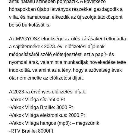
antik hatású színében pompázik. A következő
hónapokban újabb látványos részekkel gazdagodik a
villa, és hamarosan elkezdik az új szolgáltatóközpont
belső burkolását is.
Az MVGYOSZ elnöksége az ülés zárásaként elfogadta
a sajtótermékek 2023. évi előfizetési díjainak
módosításáról szóló előterjesztést, ezt a papír- és
nyomdai árak, valamint a munkadíjak növekedése tette
indokolttá, valamint az a tény, hogy a szövetség évek
óta nem emelte az előfizetési díjait.
A 2023-ra érvényes előfizetési díjak:
-Vakok Világa sík: 5500 Ft
-Vakok Világa Braille: 8000 Ft
-Vakok Világa elektronikus: 2000 Ft
-Vakok Világa hangos (mp3): – megszűnik
-RTV Braille: 8000Ft