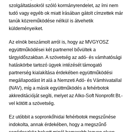
szolgáltatásokról szóló kormányrendelet, az írni nem
tudó vagy egyéb ok miatt írásában gátolt címzettek már
tanúk közreműködése nélkül is átvehetik
küldeményeiket.
Az elnök beszámolt arról is, hogy az MVGYOSZ
együttműködései két partnerrel bővültek a
tárgyidőszakban. A szövetség az adó- és vámhatósági
hatáskörbe tartozó ügyek intézését támogató
partnerség kialakítása érdekében együttműködési
megállapodást írt alá a Nemzeti Adó- és Vámhivatallal
(NAV), míg a másik együttműködés a fehérbotok
akkreditációját segíti, melyet az Alko-Soft Nonprofit Bt.-
vel kötött a szövetség.
Ez utóbbit a sopronkőhidai fehérbotok megszűnése
indokolta, annak érdekében, hogy a megszűnő