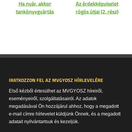
Ha nyár, akkor
Az érdekképviselet
tankönyvgyártás
rögös útjai (2. rész)
IRATKOZZON FEL AZ MVGYOSZ HÍRLEVELÉRE
Első kézből értesülhet az MVGYOSZ híreiről,
eseményeiről, szolgáltatásairól. Az adatok
megadásával Ön hozzájárul ahhoz, hogy a megadott
e-mail címre hírlevelet küldjünk Önnek, és a megadott
adatait nyilvántartsuk és kezeljük.