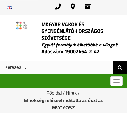
Kihagyás
MAGYAR VAKOK ÉS
GYENGÉNLÁTÓK ORSZÁGOS
SZÖVETSÉGE
Együtt formáljuk élhetőbbé a világot!
Adószám: 19002464-2-42
Keresés:
Men
Főoldal
/
Hírek
/
Elnökségi üléssel indította az őszt az
MVGYOSZ