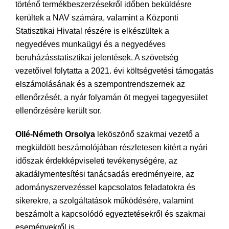
történő termékbeszerzésekről időben beküldésre
kerültek a NAV számára, valamint a Központi
Statisztikai Hivatal részére is elkészültek a
negyedéves munkaügyi és a negyedéves
beruházásstatisztikai jelentések. A szövetség
vezetőivel folytatta a 2021. évi költségvetési támogatás
elszámolásának és a szempontrendszernek az
ellenőrzését, a nyár folyamán öt megyei tagegyesület
ellenőrzésére került sor.
Ollé-Németh Orsolya
leköszönő szakmai vezető a
megküldött beszámolójában részletesen kitért a nyári
időszak érdekképviseleti tevékenységére, az
akadálymentesítési tanácsadás eredményeire, az
adományszervezéssel kapcsolatos feladatokra és
sikerekre, a szolgáltatások működésére, valamint
beszámolt a kapcsolódó egyeztetésekről és szakmai
eseményekről is.