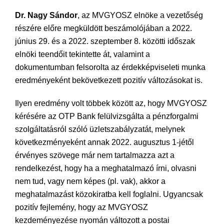
Dr. Nagy Sándor
, az MVGYOSZ elnöke a vezetőség
részére előre megküldött beszámolójában a 2022.
június 29. és a 2022. szeptember 8. közötti időszak
elnöki teendőit tekintette át, valamint a
dokumentumban felsorolta az érdekképviseleti munka
eredményeként bekövetkezett pozitív változásokat is.
Ilyen eredmény volt többek között az, hogy MVGYOSZ
kérésére az OTP Bank felülvizsgálta a pénzforgalmi
szolgáltatásról szóló üzletszabályzatát, melynek
következményeként annak 2022. augusztus 1-jétől
érvényes szövege már nem tartalmazza azt a
rendelkezést, hogy ha a meghatalmazó írni, olvasni
nem tud, vagy nem képes (pl. vak), akkor a
meghatalmazást közokiratba kell foglalni. Ugyancsak
pozitív fejlemény, hogy az MVGYOSZ
kezdeményezése nyomán változott a postai