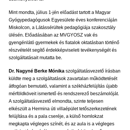
Mint mondta, július 1-jén előadást tartott a Magyar
Gyógypedagógusok Egyesülete éves konferenciáján
Miskolcon, a Látássérültek pedagógiája szakosztály
ülésén. Előadásában az MVGYOSZ vak és
gyengénlátó gyermekek és fiatalok oktatásban történő
részvételét segítő érdekképviseleti tevékenységét és
szolgáltatásait mutatta be.
Dr. Nagyné Berke Mónika
szolgáltatásvezető írásban
küldte meg a szolgáltatások zavartalan működtetését
átfogóan bemutató, valamint a székházfelújítás újabb
mérföldköveit ismertető és rendszerező beszámolóját.
A szolgáltatásvezető elmondta, szinte teljesen
elkészült a Hermina úti villaépület tetőszerkezetének
felújítása és a pala cseréje, a külső homlokzat
megkapta végleges színét, és az aula is a végleges