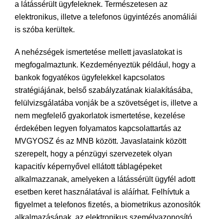
a látássérült ügyfeleknek. Természetesen az
elektronikus, illetve a telefonos ügyintézés anomáliái
is szóba kerültek.
A nehézségek ismertetése mellett javaslatokat is
megfogalmaztunk. Kezdeményeztük például, hogy a
bankok fogyatékos ügyfelekkel kapcsolatos
stratégiájának, belső szabályzatának kialakításába,
felülvizsgálatába vonják be a szövetséget is, illetve a
nem megfelelő gyakorlatok ismertetése, kezelése
érdekében legyen folyamatos kapcsolattartás az
MVGYOSZ és az MNB között. Javaslataink között
szerepelt, hogy a pénzügyi szervezetek olyan
kapacitív képernyővel ellátott táblagépeket
alkalmazzanak, amelyeken a látássérült ügyfél adott
esetben keret használatával is aláírhat. Felhívtuk a
figyelmet a telefonos fizetés, a biometrikus azonosítók
alkalmazásának, az elektronikus személyazonosító