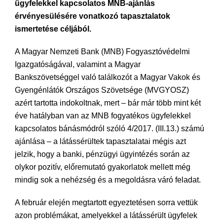
ügyfelekkel kapcsolatos MNB-ajánlás
érvényesülésére vonatkozó tapasztalatok
ismertetése céljából.
A Magyar Nemzeti Bank (MNB) Fogyasztóvédelmi
Igazgatóságával, valamint a Magyar
Bankszövetséggel való találkozót a Magyar Vakok és
Gyengénlátók Országos Szövetsége (MVGYOSZ)
azért tartotta indokoltnak, mert – bár már több mint két
éve hatályban van az MNB fogyatékos ügyfelekkel
kapcsolatos bánásmódról szóló 4/2017. (III.13.) számú
ajánlása – a látássérültek tapasztalatai mégis azt
jelzik, hogy a banki, pénzügyi ügyintézés során az
olykor pozitív, előremutató gyakorlatok mellett még
mindig sok a nehézség és a megoldásra váró feladat.
A február elején megtartott egyeztetésen sorra vettük
azon problémákat, amelyekkel a látássérült ügyfelek