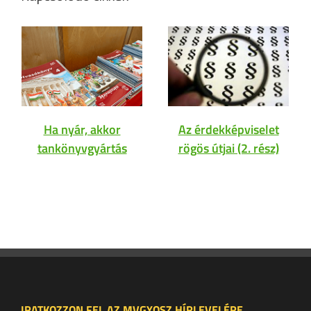
Ha nyár, akkor
Az érdekképviselet
tankönyvgyártás
rögös útjai (2. rész)
IRATKOZZON FEL AZ MVGYOSZ HÍRLEVELÉRE