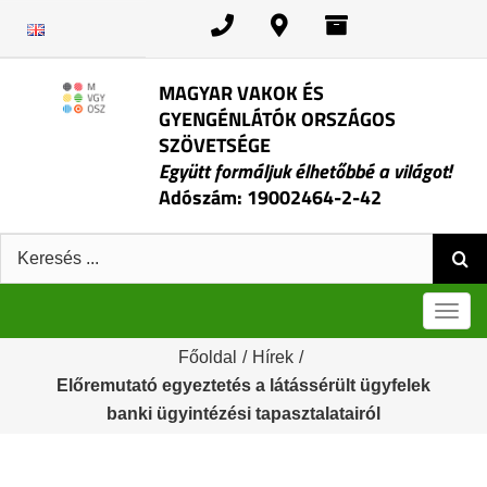
Kihagyás
MAGYAR VAKOK ÉS
GYENGÉNLÁTÓK ORSZÁGOS
SZÖVETSÉGE
Együtt formáljuk élhetőbbé a világot!
Adószám: 19002464-2-42
Keresés:
Men
Főoldal
/
Hírek
/
Előremutató egyeztetés a látássérült ügyfelek
banki ügyintézési tapasztalatairól