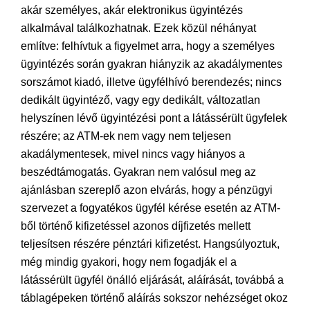
akár személyes, akár elektronikus ügyintézés
alkalmával találkozhatnak. Ezek közül néhányat
említve: felhívtuk a figyelmet arra, hogy a személyes
ügyintézés során gyakran hiányzik az akadálymentes
sorszámot kiadó, illetve ügyfélhívó berendezés; nincs
dedikált ügyintéző, vagy egy dedikált, változatlan
helyszínen lévő ügyintézési pont a látássérült ügyfelek
részére; az ATM-ek nem vagy nem teljesen
akadálymentesek, mivel nincs vagy hiányos a
beszédtámogatás. Gyakran nem valósul meg az
ajánlásban szereplő azon elvárás, hogy a pénzügyi
szervezet a fogyatékos ügyfél kérése esetén az ATM-
ből történő kifizetéssel azonos díjfizetés mellett
teljesítsen részére pénztári kifizetést. Hangsúlyoztuk,
még mindig gyakori, hogy nem fogadják el a
látássérült ügyfél önálló eljárását, aláírását, továbbá a
táblagépeken történő aláírás sokszor nehézséget okoz