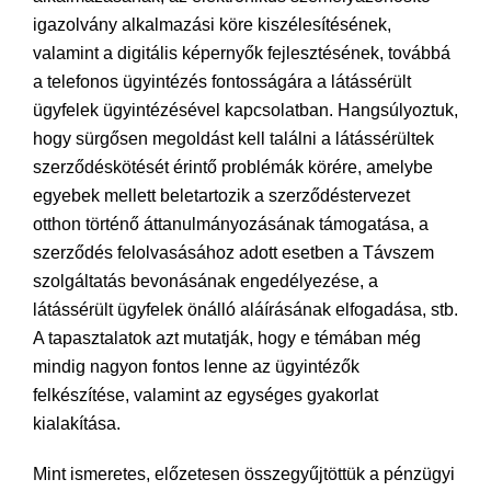
igazolvány alkalmazási köre kiszélesítésének,
valamint a digitális képernyők fejlesztésének, továbbá
a telefonos ügyintézés fontosságára a látássérült
ügyfelek ügyintézésével kapcsolatban. Hangsúlyoztuk,
hogy sürgősen megoldást kell találni a látássérültek
szerződéskötését érintő problémák körére, amelybe
egyebek mellett beletartozik a szerződéstervezet
otthon történő áttanulmányozásának támogatása, a
szerződés felolvasásához adott esetben a Távszem
szolgáltatás bevonásának engedélyezése, a
látássérült ügyfelek önálló aláírásának elfogadása, stb.
A tapasztalatok azt mutatják, hogy e témában még
mindig nagyon fontos lenne az ügyintézők
felkészítése, valamint az egységes gyakorlat
kialakítása.
Mint ismeretes, előzetesen összegyűjtöttük a pénzügyi