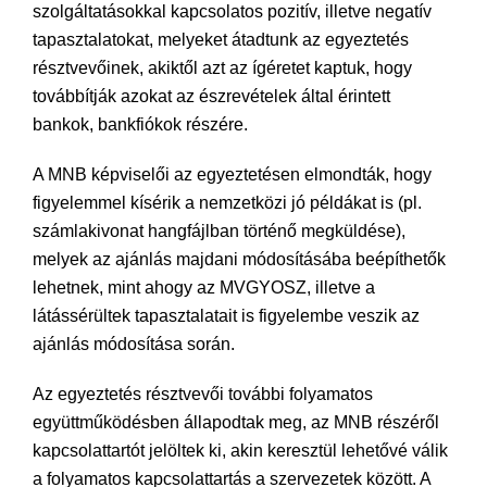
szolgáltatásokkal kapcsolatos pozitív, illetve negatív
tapasztalatokat, melyeket átadtunk az egyeztetés
résztvevőinek, akiktől azt az ígéretet kaptuk, hogy
továbbítják azokat az észrevételek által érintett
bankok, bankfiókok részére.
A MNB képviselői az egyeztetésen elmondták, hogy
figyelemmel kísérik a nemzetközi jó példákat is (pl.
számlakivonat hangfájlban történő megküldése),
melyek az ajánlás majdani módosításába beépíthetők
lehetnek, mint ahogy az MVGYOSZ, illetve a
látássérültek tapasztalatait is figyelembe veszik az
ajánlás módosítása során.
Az egyeztetés résztvevői további folyamatos
együttműködésben állapodtak meg, az MNB részéről
kapcsolattartót jelöltek ki, akin keresztül lehetővé válik
a folyamatos kapcsolattartás a szervezetek között. A