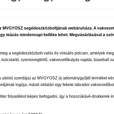
z MVGYOSZ segédeszközboltjának webáruháza. A vakvezet
agy teázás mindennapi kelléke lehet. Megvásárlásával a sz
eg a segédeszközbolt valós és virtuális polcain, amelyek megv
 kulcstartó, szemüvegtörlő, vakvezetőkutyás naptár, baseball s
s utolsó szerdája) az MVGYOSZ új adománygyűjtő terméket készít
tjának logója, másik oldalán egy fekete labrador vakvezetőkut
liter folyadékot képes befogadni, így a hosszúkávé-drukkerek és