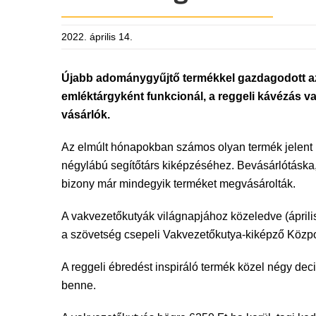
2022. április 14.
Újabb adománygyűjtő termékkel gazdagodott a
emléktárgyként funkcionál, a reggeli kávézás v
vásárlók.
Az elmúlt hónapokban számos olyan termék jelent m
négylábú segítőtárs kiképzéséhez. Bevásárlótáska,
bizony már mindegyik terméket megvásárolták.
A vakvezetőkutyák világnapjához közeledve (áprili
a szövetség csepeli Vakvezetőkutya-kiképző Közpon
A reggeli ébredést inspiráló termék közel négy deci
benne.