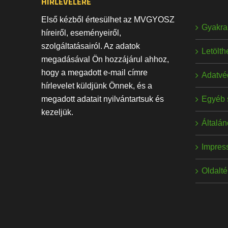
HÍRLEVELÉRE
Első kézből értesülhet az MVGYOSZ
Gyakran
híreiről, eseményeiről,
szolgáltatásairól. Az adatok
Letölt
megadásával Ön hozzájárul ahhoz,
hogy a megadott e-mail címre
Adatvé
hírlevelet küldjünk Önnek, és a
Egyéb 
megadott adatait nyilvántartsuk és
kezeljük.
Általán
Impres
Oldalt