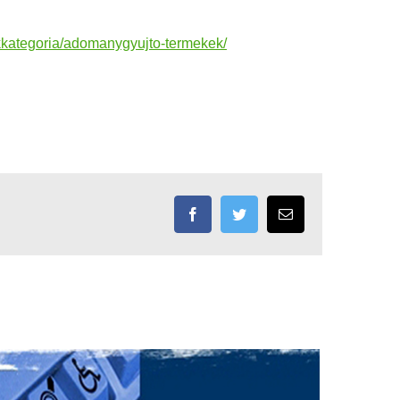
ekkategoria/adomanygyujto-termekek/
Facebook
Twitter
Email: