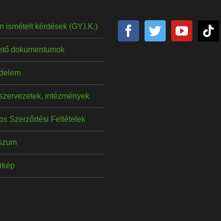
 ismételt kérdések (GY.I.K.)
hető dokumentumok
delem
szervezetek, intézmények
os Szerződési Feltételek
szum
érkép