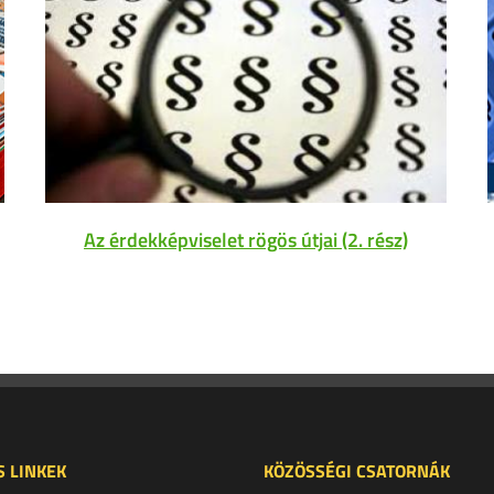
Az érdekképviselet rögös útjai (2. rész)
 LINKEK
KÖZÖSSÉGI CSATORNÁK