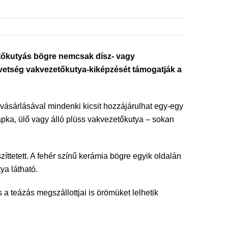
őkutyás bögre nemcsak dísz- vagy
övetség vakvezetőkutya-kiképzését támogatják a
ásárlásával mindenki kicsit hozzájárulhat egy-egy
apka, ülő vagy álló plüss vakvezetőkutya – sokan
tetett. A fehér színű kerámia bögre egyik oldalán
ya látható.
 a teázás megszállottjai is örömüket lelhetik