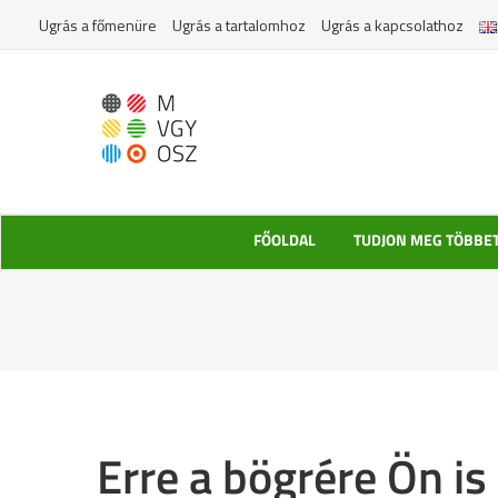
Kihagyás
Ugrás a főmenüre
Ugrás a tartalomhoz
Ugrás a kapcsolathoz
FŐOLDAL
TUDJON MEG TÖBBE
Erre a bögrére Ön is