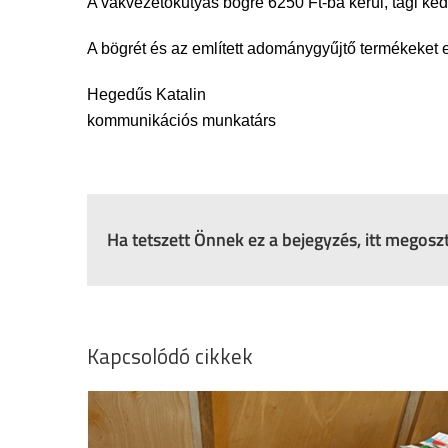
A vakvezetőkutyás bögre 6250 Ft-ba kerül, tagi k
A bögrét és az említett adománygyűjtő termékeket 
Hegedűs Katalin
kommunikációs munkatárs
Ha tetszett Önnek ez a bejegyzés, itt megos
Kapcsolódó cikkek