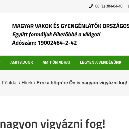
06 (1) 384-84-40
MAGYAR VAKOK ÉS GYENGÉNLÁTÓK ORSZÁGO
Együtt formáljuk élhetőbbé a világot!
Adószám: 19002464-2-42
T
AMIT ADUNK
AMIT ÖN ADHAT
LEGYEN A VENDÉGÜNK
Főoldal
/
Hírek
/
Erre a bögrére Ön is nagyon vigyázni fog!
 nagyon vigyázni fog!