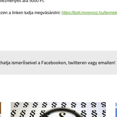
edvezményes ára 5000 Ft.
ezen a linken tudja megvásárolni:
https://bolt.mvgyosz.hu/term
zthatja ismerőseivel a Facebookon, twitteren vagy emailen!