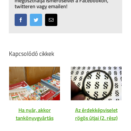
megoszthatja ismerőseivel a Facebookon,
twitteren vagy emailen!
Facebook
Twitter
Email:
Kapcsolódó cikkek
Ha nyár, akkor
Az érdekképviselet
tankönyvgyártás
rögös útjai (2. rész)