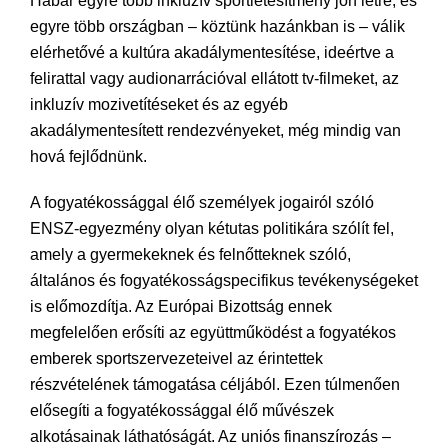
Habár egyre több inkluzív sportlétesítmény jön létre, és
egyre több országban – köztünk hazánkban is – válik
elérhetővé a kultúra akadálymentesítése, ideértve a
felirattal vagy audionarrációval ellátott tv-filmeket, az
inkluzív mozivetítéseket és az egyéb
akadálymentesített rendezvényeket, még mindig van
hová fejlődnünk.
A fogyatékossággal élő személyek jogairól szóló
ENSZ-egyezmény olyan kétutas politikára szólít fel,
amely a gyermekeknek és felnőtteknek szóló,
általános és fogyatékosságspecifikus tevékenységeket
is előmozdítja. Az Európai Bizottság ennek
megfelelően erősíti az együttműködést a fogyatékos
emberek sportszervezeteivel az érintettek
részvételének támogatása céljából. Ezen túlmenően
elősegíti a fogyatékossággal élő művészek
alkotásainak láthatóságát. Az uniós finanszírozás –