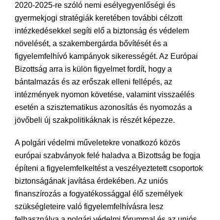
2020-2025-re szóló nemi esélyegyenlőségi és
gyermekjogi stratégiák keretében további célzott
intézkedésekkel segíti elő a biztonság és védelem
növelését, a szakembergárda bővítését és a
figyelemfelhívó kampányok sikerességét. Az Európai
Bizottság arra is külön figyelmet fordít, hogy a
bántalmazás és az erőszak elleni fellépés, az
intézmények nyomon követése, valamint visszaélés
esetén a szisztematikus azonosítás és nyomozás a
jövőbeli új szakpolitikáknak is részét képezze.
A polgári védelmi műveletekre vonatkozó közös
európai szabványok felé haladva a Bizottság be fogja
építeni a figyelemfelkeltést a veszélyeztetett csoportok
biztonságának javítása érdekében. Az uniós
finanszírozás a fogyatékossággal élő személyek
szükségleteire való figyelemfelhívásra lesz
felhasználva a polgári védelmi fórummal és az uniós