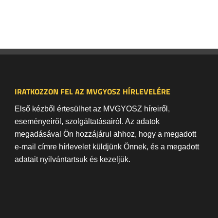
IRATKOZZON FEL AZ MVGYOSZ HÍRLEVELÉRE
Első kézből értesülhet az MVGYOSZ híreiről,
eseményeiről, szolgáltatásairól. Az adatok
megadásával Ön hozzájárul ahhoz, hogy a megadott
e-mail címre hírlevelet küldjünk Önnek, és a megadott
adatait nyilvántartsuk és kezeljük.