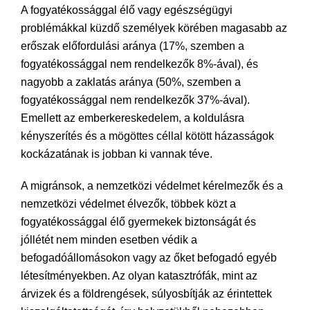
A fogyatékossággal élő vagy egészségügyi
problémákkal küzdő személyek körében magasabb az
erőszak előfordulási aránya (17%, szemben a
fogyatékossággal nem rendelkezők 8%-ával), és
nagyobb a zaklatás aránya (50%, szemben a
fogyatékossággal nem rendelkezők 37%-ával).
Emellett az emberkereskedelem, a koldulásra
kényszerítés és a mögöttes céllal kötött házasságok
kockázatának is jobban ki vannak téve.
A migránsok, a nemzetközi védelmet kérelmezők és a
nemzetközi védelmet élvezők, többek közt a
fogyatékossággal élő gyermekek biztonságát és
jóllétét nem minden esetben védik a
befogadóállomásokon vagy az őket befogadó egyéb
létesítményekben. Az olyan katasztrófák, mint az
árvizek és a földrengések, súlyosbítják az érintettek