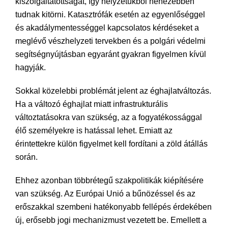
kiszolgáltatottságát, így helyzetükből nehezebben
tudnak kitörni. Katasztrófák esetén az egyenlőséggel
és akadálymentességgel kapcsolatos kérdéseket a
meglévő vészhelyzeti tervekben és a polgári védelmi
segítségnyújtásban egyaránt gyakran figyelmen kívül
hagyják.
Sokkal közelebbi problémát jelent az éghajlatváltozás.
Ha a változó éghajlat miatt infrastrukturális
változtatásokra van szükség, az a fogyatékossággal
élő személyekre is hatással lehet. Emiatt az
érintettekre külön figyelmet kell fordítani a zöld átállás
során.
Ehhez azonban többrétegű szakpolitikák kiépítésére
van szükség. Az Európai Unió a bűnözéssel és az
erőszakkal szembeni hatékonyabb fellépés érdekében
új, erősebb jogi mechanizmust vezetett be. Emellett a