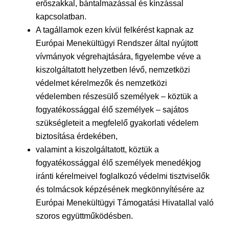
erőszakkal, bántalmazással és kínzással
kapcsolatban.
A tagállamok ezen kívül felkérést kapnak az
Európai Menekültügyi Rendszer által nyújtott
vívmányok végrehajtására, figyelembe véve a
kiszolgáltatott helyzetben lévő, nemzetközi
védelmet kérelmezők és nemzetközi
védelemben részesülő személyek – köztük a
fogyatékossággal élő személyek – sajátos
szükségleteit a megfelelő gyakorlati védelem
biztosítása érdekében,
valamint a kiszolgáltatott, köztük a
fogyatékossággal élő személyek menedékjog
iránti kérelmeivel foglalkozó védelmi tisztviselők
és tolmácsok képzésének megkönnyítésére az
Európai Menekültügyi Támogatási Hivatallal való
szoros együttműködésben.