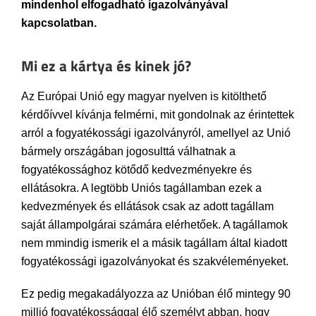
mindenhol elfogadható igazolványával
kapcsolatban.
Mi ez a kártya és kinek jó?
Az Európai Unió egy magyar nyelven is kitölthető
kérdőívvel kívánja felmérni, mit gondolnak az érintettek
arról a fogyatékossági igazolványról, amellyel az Unió
bármely országában jogosulttá válhatnak a
fogyatékossághoz kötődő kedvezményekre és
ellátásokra. A legtöbb Uniós tagállamban ezek a
kedvezmények és ellátások csak az adott tagállam
saját állampolgárai számára elérhetőek. A tagállamok
nem mmindig ismerik el a másik tagállam által kiadott
fogyatékossági igazolványokat és szakvéleményeket.
Ez pedig megakadályozza az Unióban élő mintegy 90
millió fogyatékossággal élő személyt abban, hogy