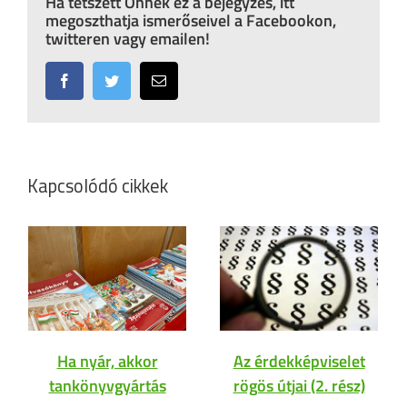
Ha tetszett Önnek ez a bejegyzés, itt
megoszthatja ismerőseivel a Facebookon,
twitteren vagy emailen!
Facebook
Twitter
Email:
Kapcsolódó cikkek
Ha nyár, akkor
Az érdekképviselet
tankönyvgyártás
rögös útjai (2. rész)