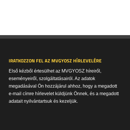
IRATKOZZON FEL AZ MVGYOSZ HÍRLEVELÉRE
Első kézből értesülhet az MVGYOSZ híreiről,
eseményeiről, szolgáltatásairól. Az adatok
megadásával Ön hozzájárul ahhoz, hogy a megadott
e-mail címre hírlevelet küldjünk Önnek, és a megadott
adatait nyilvántartsuk és kezeljük.