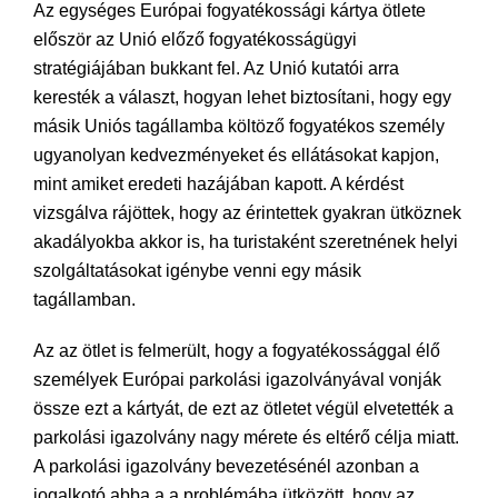
Az egységes Európai fogyatékossági kártya ötlete
először az Unió előző fogyatékosságügyi
stratégiájában bukkant fel. Az Unió kutatói arra
keresték a választ, hogyan lehet biztosítani, hogy egy
másik Uniós tagállamba költöző fogyatékos személy
ugyanolyan kedvezményeket és ellátásokat kapjon,
mint amiket eredeti hazájában kapott. A kérdést
vizsgálva rájöttek, hogy az érintettek gyakran ütköznek
akadályokba akkor is, ha turistaként szeretnének helyi
szolgáltatásokat igénybe venni egy másik
tagállamban.
Az az ötlet is felmerült, hogy a fogyatékossággal élő
személyek Európai parkolási igazolványával vonják
össze ezt a kártyát, de ezt az ötletet végül elvetették a
parkolási igazolvány nagy mérete és eltérő célja miatt.
A parkolási igazolvány bevezetésénél azonban a
jogalkotó abba a a problémába ütközött, hogy az