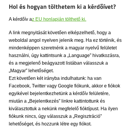
Hol és hogyan tölthetem ki a kérdőívet?
A kérdőív a
z EU honlapján tölthető ki.
A link megnyitását követően elképzelhető, hogy a
weboldal angol nyelven jelenik meg. Ha ez történik, és
mindenképpen szeretnénk a magyar nyelvű felületet
használni, úgy kattintsunk a „Language” hivatkozásra,
és a megjelenő beágyazott listában válasszuk a
„Magyar” lehetőséget.
Ezt követően két irányba indulhatunk: ha van
Facebook, Twitter vagy Google fiókunk, akkor e fiókok
egyikével bejelentkezhetünk a kérdőív felületére,
miután a „Bejelentkezés” linkre kattintottunk és
kiválasztottuk a nekünk megfelelő fióktípust. Ha ilyen
fiókunk nincs, úgy válasszuk a „Regisztráció”
lehetőséget, és hozzunk létre egy fiókot.