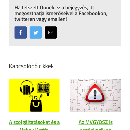
Ha tetszett Önnek ez a bejegyzés, itt
megoszthatja ismerőseivel a Facebookon,
twitteren vagy emailen!
Facebook
Twitter
Email:
Kapcsolódó cikkek
A szolgáltatásokat és a
Az MVGYOSZ is
Vakok Kertje
csatlakozik az