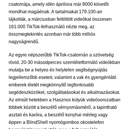
csatornája, amely idén áprilisra már 8000 követőt
mondhat magáénak. A tartalmakat 179.100-an
lájkolták, a márciusban feltöltött videókat összesen
161.000 TikTok-felhasználó nézte meg, az
összmegtekintés azonban már több milliós
nagyságrendű.
Az egyre népszerűbb TikTok-csatornán a szövetség
rövid, 20-30 másodperces szemléletformáló videókban
mutatja be a helyes és helytelen segítségnyújtás
legjellemzőbb eseteit, valamint a vak és gyengénlátó
emberek életét megkönnyítő legfontosabb
segédeszközöket, szolgáltatásokat és alkalmazásokat.
Az elmúlt hetekben a Hasznos kütyük videósorozatban
többek között a beszélő vérnyomásmérő, a tapintható
asztali és karóra, a beszélő konyhai mérleg vagy
éppen a BlindShell nyomógombos okostelefon