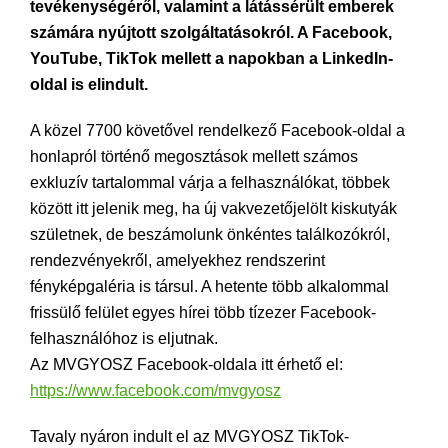
tevékenységéről, valamint a látássérült emberek
számára nyújtott szolgáltatásokról. A Facebook,
YouTube, TikTok mellett a napokban a LinkedIn-
oldal is elindult.
A közel 7700 követővel rendelkező Facebook-oldal a
honlapról történő megosztások mellett számos
exkluzív tartalommal várja a felhasználókat, többek
között itt jelenik meg, ha új vakvezetőjelölt kiskutyák
születnek, de beszámolunk önkéntes találkozókról,
rendezvényekről, amelyekhez rendszerint
fényképgaléria is társul. A hetente több alkalommal
frissülő felület egyes hírei több tízezer Facebook-
felhasználóhoz is eljutnak.
Az MVGYOSZ Facebook-oldala itt érhető el:
https://www.facebook.com/mvgyosz
Tavaly nyáron indult el az MVGYOSZ TikTok-