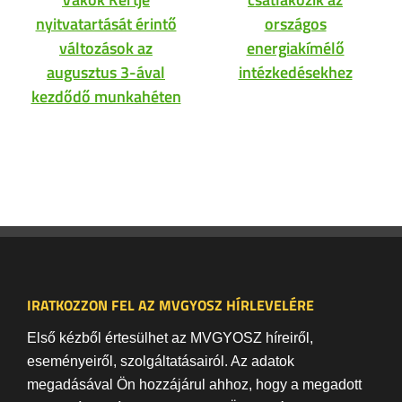
nyitvatartását érintő
országos
változások az
energiakímélő
augusztus 3-ával
intézkedésekhez
kezdődő munkahéten
IRATKOZZON FEL AZ MVGYOSZ HÍRLEVELÉRE
Első kézből értesülhet az MVGYOSZ híreiről,
eseményeiről, szolgáltatásairól. Az adatok
megadásával Ön hozzájárul ahhoz, hogy a megadott