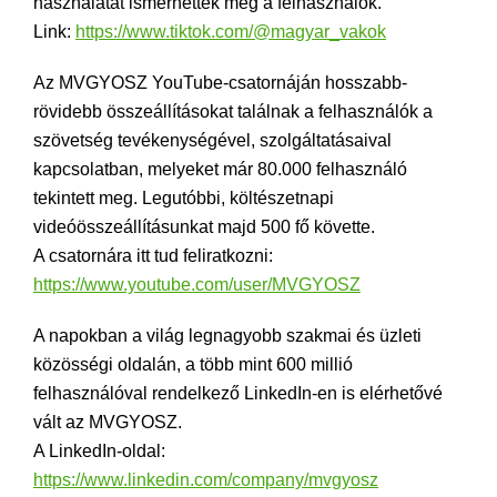
használatát ismerhették meg a felhasználók.
Link:
https://www.tiktok.com/@magyar_vakok
Az MVGYOSZ YouTube-csatornáján hosszabb-
rövidebb összeállításokat találnak a felhasználók a
szövetség tevékenységével, szolgáltatásaival
kapcsolatban, melyeket már 80.000 felhasználó
tekintett meg. Legutóbbi, költészetnapi
videóösszeállításunkat majd 500 fő követte.
A csatornára itt tud feliratkozni:
https://www.youtube.com/user/MVGYOSZ
A napokban a világ legnagyobb szakmai és üzleti
közösségi oldalán, a több mint 600 millió
felhasználóval rendelkező LinkedIn-en is elérhetővé
vált az MVGYOSZ.
A LinkedIn-oldal:
https://www.linkedin.com/company/mvgyosz