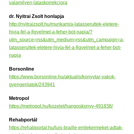
valamilyen-lataskorrekciora
dr. Nyitrai Zsolt honlapja
http://nyitraizsolt.hu/munkam/a-latasserultek-eletere-
hivja-fel-a-figyelmet-a-feher-bot-napja/?
utm_source=rss&utm_medium=rss&utm_campaign=a-
latasserultek-eletere-hivja-fel-a-figyelmet-a-feher-bot-
napja
Borsonline
https://www.borsonline.hu/aktualis/konyvtar-vakok-
gyengenlatok/243941
Metropol
https://metropol.hu/kozelet/hangoskonyv-491838/
Rehabportál
https://rehabportal.hu/luis-braille-emlekermeket-adtak-