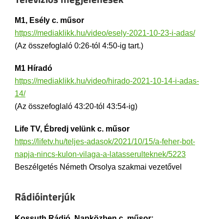
M1, Esély c. műsor
https://mediaklikk.hu/video/esely-2021-10-23-i-adas/
(Az összefoglaló 0:26-tól 4:50-ig tart.)
M1 Híradó
https://mediaklikk.hu/video/hirado-2021-10-14-i-adas-
14/
(Az összefoglaló 43:20-tól 43:54-ig)
Life TV, Ébredj velünk c. műsor
https://lifetv.hu/teljes-adasok/2021/10/15/a-feher-bot-
napja-nincs-kulon-vilaga-a-latasserulteknek/5223
Beszélgetés Németh Orsolya szakmai vezetővel
Rádióinterjúk
Kossuth Rádió, Napközben c. műsor: