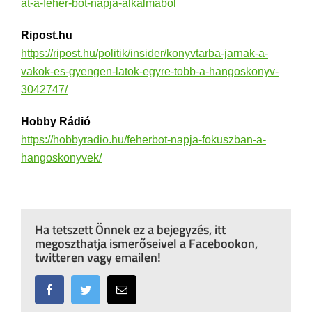
at-a-feher-bot-napja-alkalmabol
Ripost.hu
https://ripost.hu/politik/insider/konyvtarba-jarnak-a-
vakok-es-gyengen-latok-egyre-tobb-a-hangoskonyv-
3042747/
Hobby Rádió
https://hobbyradio.hu/feherbot-napja-fokuszban-a-
hangoskonyvek/
Ha tetszett Önnek ez a bejegyzés, itt
megoszthatja ismerőseivel a Facebookon,
twitteren vagy emailen!
Facebook
Twitter
Email: