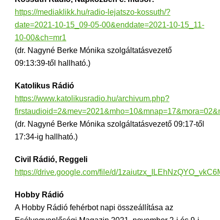
https://mediaklikk.hu/radio-lejatszo-kossuth/?
date=2021-10-15_09-05-00&enddate=2021-10-15_11-
10-00&ch=mr1
(dr. Nagyné Berke Mónika szolgáltatásvezető
09:13:39-től hallható.)
Katolikus Rádió
https://www.katolikusradio.hu/archivum.php?
firstaudioid=2&mev=2021&mho=10&mnap=17&mora=02&
(dr. Nagyné Berke Mónika szolgáltatásvezető 09:17-től
17:34-ig hallható.)
Civil Rádió, Reggeli
https://drive.google.com/file/d/1zaiutzx_ILEhNzQYO_vkC
Hobby Rádió
A Hobby Rádió fehérbot napi összeállítása az