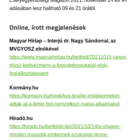
Esélyegyenlőségi Magazin 2021. november 2-i és 9-i
adásában lesz hallható 09 és 21 órától.
Online, írott megjelenések
Magyar Hírlap – Interjú dr. Nagy Sándorral, az
MVGYOSZ elnökével
https://www.magyarhirlap.hu/belfold/20211015-jarjon-
plusz-kedvezmeny-a-fogyatekossaggal-elok-
foglalkoztatasaert
Kormány.hu
https://kormany.hu/hirek/luis-braille-emlekermeket-
adtak-at-a-feher-bot-nemzetkozi-napja-alkalmabol
Híradó.hu
https://hirado.hu/belfold/cikk/2021/10/14/a-vilagon-
minden-masodik-embernek-szuksege-lenne-