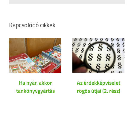
Kapcsolódó cikkek
Ha nyár, akkor
Az érdekképviselet
tankönyvgyártás
rögös útjai (2. rész)