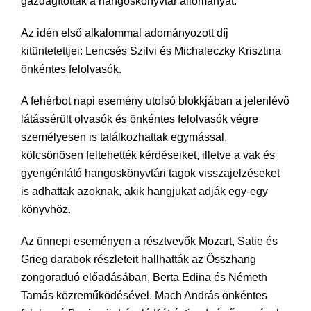
gazdagították a hangoskönyvtár állományát.
Az idén első alkalommal adományozott díj
kitüntetettjei: Lencsés Szilvi és Michaleczky Krisztina
önkéntes felolvasók.
A fehérbot napi esemény utolsó blokkjában a jelenlévő
látássérült olvasók és önkéntes felolvasók végre
személyesen is találkozhattak egymással,
kölcsönösen feltehették kérdéseiket, illetve a vak és
gyengénlátó hangoskönyvtári tagok visszajelzéseket
is adhattak azoknak, akik hangjukat adják egy-egy
könyvhöz.
Az ünnepi eseményen a résztvevők Mozart, Satie és
Grieg darabok részleteit hallhatták az Összhang
zongoraduó előadásában, Berta Edina és Németh
Tamás közreműködésével. Mach András önkéntes