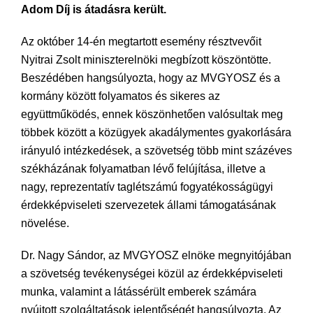
Adom Díj is átadásra került.
Az október 14-én megtartott esemény résztvevőit
Nyitrai Zsolt miniszterelnöki megbízott köszöntötte.
Beszédében hangsúlyozta, hogy az MVGYOSZ és a
kormány között folyamatos és sikeres az
együttműködés, ennek köszönhetően valósultak meg
többek között a közügyek akadálymentes gyakorlására
irányuló intézkedések, a szövetség több mint százéves
székházának folyamatban lévő felújítása, illetve a
nagy, reprezentatív taglétszámú fogyatékosságügyi
érdekképviseleti szervezetek állami támogatásának
növelése.
Dr. Nagy Sándor, az MVGYOSZ elnöke megnyitójában
a szövetség tevékenységei közül az érdekképviseleti
munka, valamint a látássérült emberek számára
nyújtott szolgáltatások jelentőségét hangsúlyozta. Az