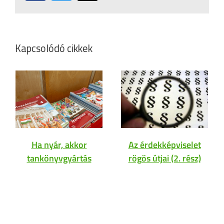
Kapcsolódó cikkek
Ha nyár, akkor
Az érdekképviselet
tankönyvgyártás
rögös útjai (2. rész)