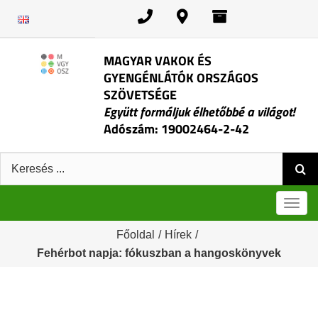
Kihagyás
MAGYAR VAKOK ÉS
GYENGÉNLÁTÓK ORSZÁGOS
SZÖVETSÉGE
Együtt formáljuk élhetőbbé a világot!
Adószám: 19002464-2-42
Keresés:
Men
Főoldal
/
Hírek
/
Fehérbot napja: fókuszban a hangoskönyvek