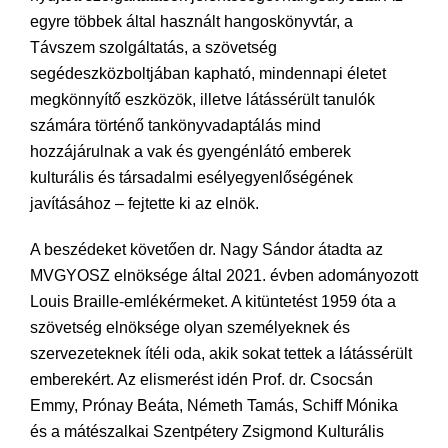
egyre többek által használt hangoskönyvtár, a
Távszem szolgáltatás, a szövetség
segédeszközboltjában kapható, mindennapi életet
megkönnyítő eszközök, illetve látássérült tanulók
számára történő tankönyvadaptálás mind
hozzájárulnak a vak és gyengénlátó emberek
kulturális és társadalmi esélyegyenlőségének
javításához – fejtette ki az elnök.
A beszédeket követően dr. Nagy Sándor átadta az
MVGYOSZ elnöksége által 2021. évben adományozott
Louis Braille-emlékérmeket. A kitüntetést 1959 óta a
szövetség elnöksége olyan személyeknek és
szervezeteknek ítéli oda, akik sokat tettek a látássérült
emberekért. Az elismerést idén Prof. dr. Csocsán
Emmy, Prónay Beáta, Németh Tamás, Schiff Mónika
és a mátészalkai Szentpétery Zsigmond Kulturális