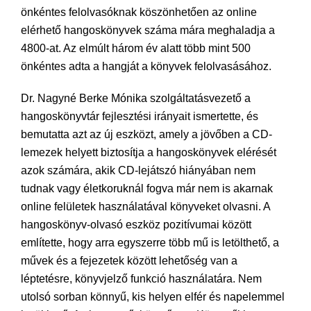
önkéntes felolvasóknak köszönhetően az online
elérhető hangoskönyvek száma mára meghaladja a
4800-at. Az elmúlt három év alatt több mint 500
önkéntes adta a hangját a könyvek felolvasásához.
Dr. Nagyné Berke Mónika szolgáltatásvezető a
hangoskönyvtár fejlesztési irányait ismertette, és
bemutatta azt az új eszközt, amely a jövőben a CD-
lemezek helyett biztosítja a hangoskönyvek elérését
azok számára, akik CD-lejátszó hiányában nem
tudnak vagy életkoruknál fogva már nem is akarnak
online felületek használatával könyveket olvasni. A
hangoskönyv-olvasó eszköz pozitívumai között
említette, hogy arra egyszerre több mű is letölthető, a
művek és a fejezetek között lehetőség van a
léptetésre, könyvjelző funkció használatára. Nem
utolsó sorban könnyű, kis helyen elfér és napelemmel