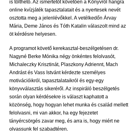
is tölthető. Az ismertetőt követően a Könyvről hangra
online kvízjáték tapasztalatait és a nyertesek nevét
osztotta meg a jelenlévőkkel. A vetélkedőn Árvay
Mária, Deme János és Tóth Katalin válaszolt mind az
öt kérdésre helyesen.
A programot követő kerekasztal-beszélgetésen dr.
Nagyné Berke Mónika négy önkéntes felolvasót,
Michaleczky Krisztinát, Plaszkony Adriennt, Mach
Andrást és Vass Istvánt kérdezte személyes
motivációikról, tapasztalataikról és egy-egy
könyvválasztás sikeréről. Az inspiráló beszélgetés
során olyan kérdésekre is választ kaphatott a
közönség, hogy hogyan lehet munka és család mellett
felolvasni, mi van akkor, ha egy fejezetet
tányércsörgés zavar meg, és arra is, hogy miért ne
olvassunk fel szabadtéren.