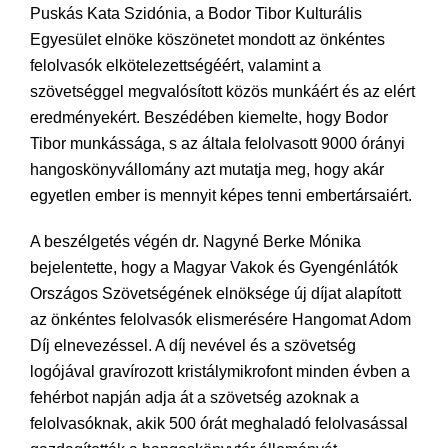
Puskás Kata Szidónia, a Bodor Tibor Kulturális
Egyesület elnöke köszönetet mondott az önkéntes
felolvasók elkötelezettségéért, valamint a
szövetséggel megvalósított közös munkáért és az elért
eredményekért. Beszédében kiemelte, hogy Bodor
Tibor munkássága, s az általa felolvasott 9000 órányi
hangoskönyvállomány azt mutatja meg, hogy akár
egyetlen ember is mennyit képes tenni embertársaiért.
A beszélgetés végén dr. Nagyné Berke Mónika
bejelentette, hogy a Magyar Vakok és Gyengénlátók
Országos Szövetségének elnöksége új díjat alapított
az önkéntes felolvasók elismerésére Hangomat Adom
Díj elnevezéssel. A díj nevével és a szövetség
logójával gravírozott kristálymikrofont minden évben a
fehérbot napján adja át a szövetség azoknak a
felolvasóknak, akik 500 órát meghaladó felolvasással