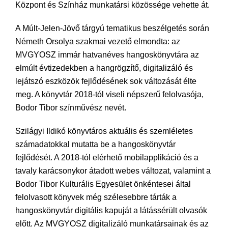
Központ és Színház munkatársi közössége vehette át.
A Múlt-Jelen-Jövő tárgyú tematikus beszélgetés során
Németh Orsolya szakmai vezető elmondta: az
MVGYOSZ immár hatvanéves hangoskönyvtára az
elmúlt évtizedekben a hangrögzítő, digitalizáló és
lejátszó eszközök fejlődésének sok változását élte
meg. A könyvtár 2018-tól viseli népszerű felolvasója,
Bodor Tibor színművész nevét.
Szilágyi Ildikó könyvtáros aktuális és szemléletes
számadatokkal mutatta be a hangoskönyvtár
fejlődését. A 2018-tól elérhető mobilapplikáció és a
tavaly karácsonykor átadott webes változat, valamint a
Bodor Tibor Kulturális Egyesület önkéntesei által
felolvasott könyvek még szélesebbre tárták a
hangoskönyvtár digitális kapuját a látássérült olvasók
előtt. Az MVGYOSZ digitalizáló munkatársainak és az