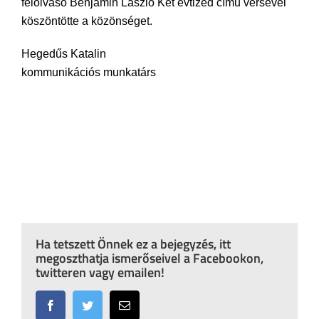
felolvasó Benjamin László Két évtized című versével
köszöntötte a közönséget.
Hegedűs Katalin
kommunikációs munkatárs
Ha tetszett Önnek ez a bejegyzés, itt
megoszthatja ismerőseivel a Facebookon,
twitteren vagy emailen!
Facebook
Twitter
Email: