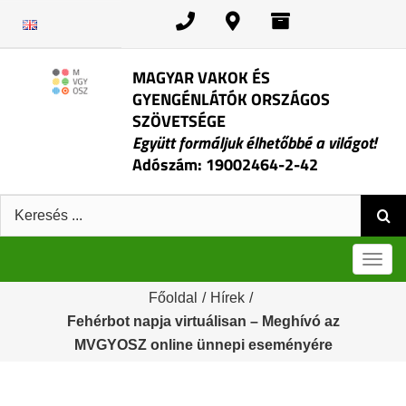
Kihagyás
MAGYAR VAKOK ÉS
GYENGÉNLÁTÓK ORSZÁGOS
SZÖVETSÉGE
Együtt formáljuk élhetőbbé a világot!
Adószám: 19002464-2-42
Keresés:
Men
Főoldal
/
Hírek
/
Fehérbot napja virtuálisan – Meghívó az
MVGYOSZ online ünnepi eseményére