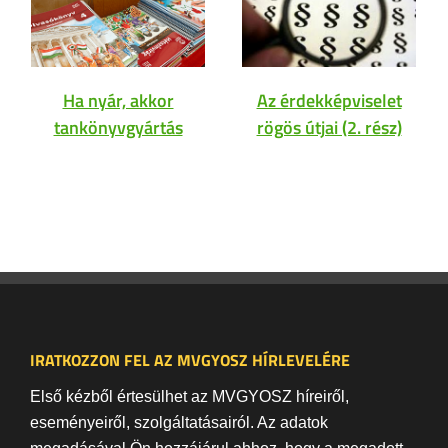
Ha nyár, akkor
Az érdekképviselet
tankönyvgyártás
rögös útjai (2. rész)
IRATKOZZON FEL AZ MVGYOSZ HÍRLEVELÉRE
Első kézből értesülhet az MVGYOSZ híreiről,
eseményeiről, szolgáltatásairól. Az adatok