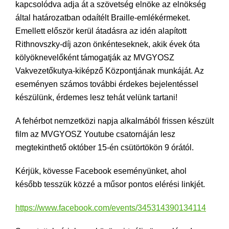
kapcsolódva adja át a szövetség elnöke az elnökség
által határozatban odaítélt Braille-emlékérmeket.
Emellett először kerül átadásra az idén alapított
Rithnovszky-díj azon önkénteseknek, akik évek óta
kölyöknevelőként támogatják az MVGYOSZ
Vakvezetőkutya-kiképző Központjának munkáját. Az
eseményen számos további érdekes bejelentéssel
készülünk, érdemes lesz tehát velünk tartani!
A fehérbot nemzetközi napja alkalmából frissen készült
film az MVGYOSZ Youtube csatornáján lesz
megtekinthető október 15-én csütörtökön 9 órától.
Kérjük, kövesse Facebook eseményünket, ahol
később tesszük közzé a műsor pontos elérési linkjét.
https://www.facebook.com/events/345314390134114