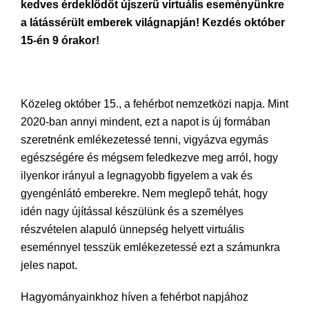
kedves érdeklődőt újszerű virtuális eseményünkre
a látássérült emberek világnapján! Kezdés október
15-én 9 órakor!
Közeleg október 15., a fehérbot nemzetközi napja. Mint
2020-ban annyi mindent, ezt a napot is új formában
szeretnénk emlékezetessé tenni, vigyázva egymás
egészségére és mégsem feledkezve meg arról, hogy
ilyenkor irányul a legnagyobb figyelem a vak és
gyengénlátó emberekre. Nem meglepő tehát, hogy
idén nagy újítással készülünk és a személyes
részvételen alapuló ünnepség helyett virtuális
eseménnyel tesszük emlékezetessé ezt a számunkra
jeles napot.
Hagyományainkhoz híven a fehérbot napjához