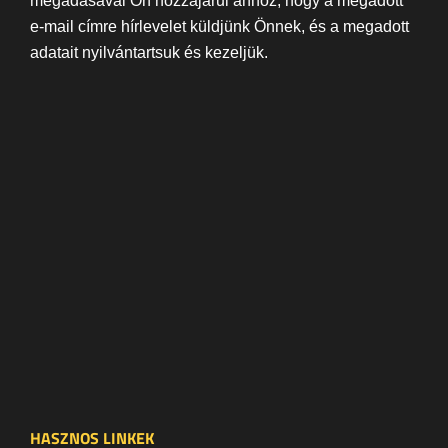
megadásával Ön hozzájárul ahhoz, hogy a megadott
e-mail címre hírlevelet küldjünk Önnek, és a megadott
adatait nyilvántartsuk és kezeljük.
HASZNOS LINKEK