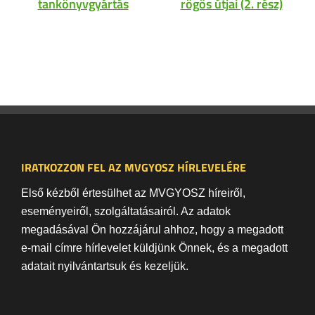
tankönyvgyártás
rögös útjai (2. rész)
IRATKOZZON FEL AZ MVGYOSZ HÍRLEVELÉRE
Első kézből értesülhet az MVGYOSZ híreiről,
eseményeiről, szolgáltatásairól. Az adatok
megadásával Ön hozzájárul ahhoz, hogy a megadott
e-mail címre hírlevelet küldjünk Önnek, és a megadott
adatait nyilvántartsuk és kezeljük.