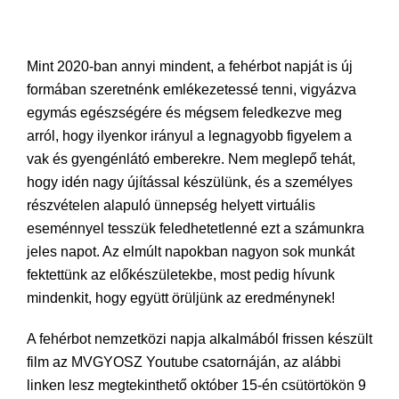
Mint 2020-ban annyi mindent, a fehérbot napját is új
formában szeretnénk emlékezetessé tenni, vigyázva
egymás egészségére és mégsem feledkezve meg
arról, hogy ilyenkor irányul a legnagyobb figyelem a
vak és gyengénlátó emberekre. Nem meglepő tehát,
hogy idén nagy újítással készülünk, és a személyes
részvételen alapuló ünnepség helyett virtuális
eseménnyel tesszük feledhetetlenné ezt a számunkra
jeles napot. Az elmúlt napokban nagyon sok munkát
fektettünk az előkészületekbe, most pedig hívunk
mindenkit, hogy együtt örüljünk az eredménynek!
A fehérbot nemzetközi napja alkalmából frissen készült
film az MVGYOSZ Youtube csatornáján, az alábbi
linken lesz megtekinthető október 15-én csütörtökön 9