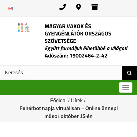
Kihagyás
MAGYAR VAKOK ÉS
GYENGÉNLÁTÓK ORSZÁGOS
SZÖVETSÉGE
Együtt formáljuk élhetőbbé a világot!
Adószám: 19002464-2-42
Keresés:
Men
Főoldal
/
Hírek
/
Fehérbot napja virtuálisan – Online ünnepi
műsor október 15-én