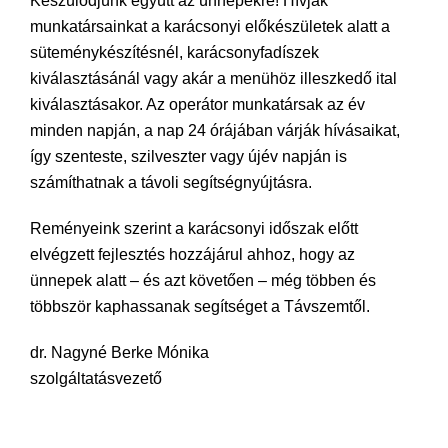
Készülődjünk együtt az ünnepekre! Hívják
munkatársainkat a karácsonyi előkészületek alatt a
süteménykészítésnél, karácsonyfadíszek
kiválasztásánál vagy akár a menühöz illeszkedő ital
kiválasztásakor. Az operátor munkatársak az év
minden napján, a nap 24 órájában várják hívásaikat,
így szenteste, szilveszter vagy újév napján is
számíthatnak a távoli segítségnyújtásra.
Reményeink szerint a karácsonyi időszak előtt
elvégzett fejlesztés hozzájárul ahhoz, hogy az
ünnepek alatt – és azt követően – még többen és
többször kaphassanak segítséget a Távszemtől.
dr. Nagyné Berke Mónika
szolgáltatásvezető