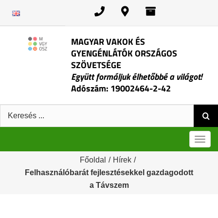
Kihagyás
MAGYAR VAKOK ÉS
GYENGÉNLÁTÓK ORSZÁGOS
SZÖVETSÉGE
Együtt formáljuk élhetőbbé a világot!
Adószám: 19002464-2-42
Keresés:
Men
Főoldal
/
Hírek
/
Felhasználóbarát fejlesztésekkel gazdagodott
a Távszem