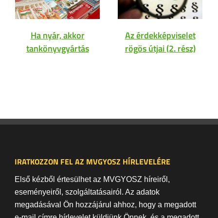
Ha nyár, akkor
Az érdekképviselet
tankönyvgyártás
rögös útjai (2. rész)
IRATKOZZON FEL AZ MVGYOSZ HÍRLEVELÉRE
Első kézből értesülhet az MVGYOSZ híreiről,
eseményeiről, szolgáltatásairól. Az adatok
megadásával Ön hozzájárul ahhoz, hogy a megadott
e-mail címre hírlevelet küldjünk Önnek, és a megadott