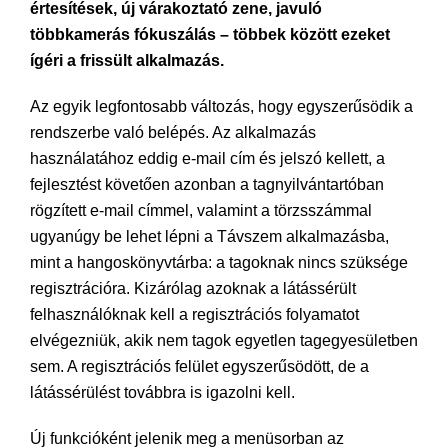
értesítések, új várakoztató zene, javuló
többkamerás fókuszálás – többek között ezeket
ígéri a frissült alkalmazás.
Az egyik legfontosabb változás, hogy egyszerűsödik a
rendszerbe való belépés. Az alkalmazás
használatához eddig e-mail cím és jelszó kellett, a
fejlesztést követően azonban a tagnyilvántartóban
rögzített e-mail címmel, valamint a törzsszámmal
ugyanúgy be lehet lépni a Távszem alkalmazásba,
mint a hangoskönyvtárba: a tagoknak nincs szüksége
regisztrációra. Kizárólag azoknak a látássérült
felhasználóknak kell a regisztrációs folyamatot
elvégezniük, akik nem tagok egyetlen tagegyesületben
sem. A regisztrációs felület egyszerűsödött, de a
látássérülést továbbra is igazolni kell.
Új funkcióként jelenik meg a menüsorban az