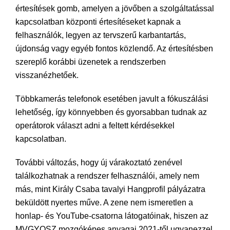
értesítések gomb, amelyen a jövőben a szolgáltatással
kapcsolatban központi értesítéseket kapnak a
felhasználók, legyen az tervszerű karbantartás,
újdonság vagy egyéb fontos közlendő. Az értesítésben
szereplő korábbi üzenetek a rendszerben
visszanézhetőek.
Többkamerás telefonok esetében javult a fókuszálási
lehetőség, így könnyebben és gyorsabban tudnak az
operátorok választ adni a feltett kérdésekkel
kapcsolatban.
További változás, hogy új várakoztató zenével
találkozhatnak a rendszer felhasználói, amely nem
más, mint Király Csaba tavalyi Hangprofil pályázatra
beküldött nyertes műve. A zene nem ismeretlen a
honlap- és YouTube-csatorna látogatóinak, hiszen az
MVGYOSZ mozgóképes anyagai 2021-től ugyanezzel