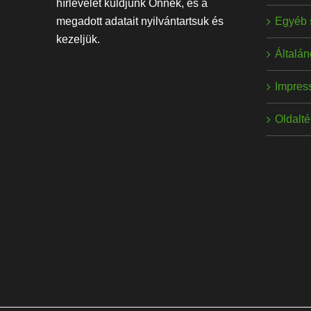
hírlevelet küldjünk Önnek, és a
Egyéb 
megadott adatait nyilvántartsuk és
kezeljük.
Általán
Impres
Oldalt