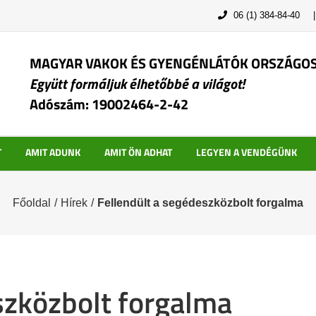
06 (1) 384-84-40
MAGYAR VAKOK ÉS GYENGÉNLÁTÓK ORSZÁGO
Együtt formáljuk élhetőbbé a világot!
Adószám: 19002464-2-42
T
AMIT ADUNK
AMIT ÖN ADHAT
LEGYEN A VENDÉGÜNK
Főoldal
/
Hírek
/
Fellendült a segédeszközbolt forgalma
szközbolt forgalma