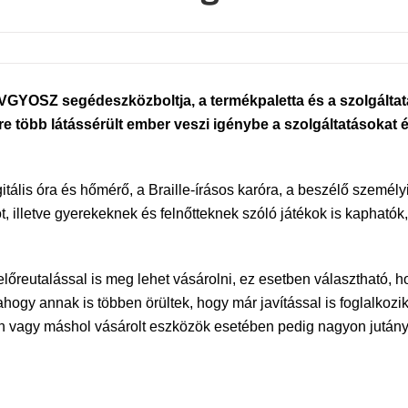
VGYOSZ segédeszközboltja, a termékpaletta és a szolgáltatás
e több látássérült ember veszi igénybe a szolgáltatásokat 
ális óra és hőmérő, a Braille-írásos karóra, a beszélő személyi
ót, illetve gyerekeknek és felnőtteknek szóló játékok is kapható
őreutalással is meg lehet vásárolni, ez esetben választható, h
ahogy annak is többen örültek, hogy már javítással is foglalkoz
en vagy máshol vásárolt eszközök esetében pedig nagyon jután