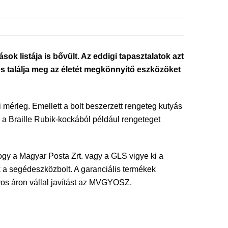
ok listája is bővült. Az eddigi tapasztalatok azt
és találja meg az életét megkönnyítő eszközöket
 mérleg. Emellett a bolt beszerzett rengeteg kutyás
k, a Braille Rubik-kockából például rengeteget
ogy a Magyar Posta Zrt. vagy a GLS vigye ki a
ik a segédeszközbolt. A garanciális termékek
yos áron vállal javítást az MVGYOSZ.