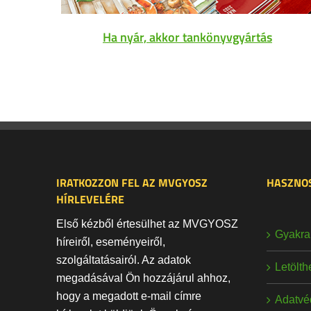
Ha nyár, akkor tankönyvgyártás
IRATKOZZON FEL AZ MVGYOSZ
HASZNOS
HÍRLEVELÉRE
Első kézből értesülhet az MVGYOSZ
Gyakran
híreiről, eseményeiről,
szolgáltatásairól. Az adatok
Letölt
megadásával Ön hozzájárul ahhoz,
hogy a megadott e-mail címre
Adatvé