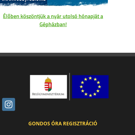
Élőben köszöntjük a nyár utolsó hónapját a
Gépházban!
GONDOS ÓRA REGISZTRÁCIÓ