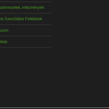
szervezetek, intézmények
os Szerződési Feltételek
szum
érkép