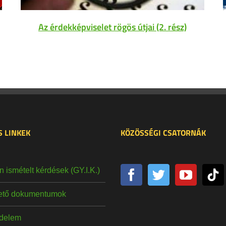
Az érdekképviselet rögös útjai (2. rész)
 LINKEK
KÖZÖSSÉGI CSATORNÁK
 ismételt kérdések (GY.I.K.)
hető dokumentumok
delem