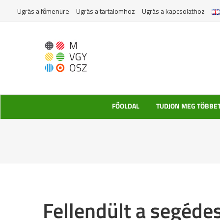
Kihagyás
Ugrás a főmenüre
Ugrás a tartalomhoz
Ugrás a kapcsolathoz
FŐOLDAL
TUDJON MEG TÖBBE
Fellendült a segéde