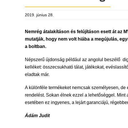
2019. június 28.
Nemrég átalakításon és felújításon esett át az M
mutatják, hogy nem volt hiába a megújulás, egyr
a boltban.
Népszerű újdonság például az angolul beszélő digit
kelléket: összecsukható tálat, játékokat, evéslassít
eladtak már.
A különféle termékeket nemcsak személyesen, de el
rendelést. Sokan élnek ezzel a lehetőséggel. Mint 
esetében ez ingyenes, a lejárt garanciájú, régebb
Ádám Judit