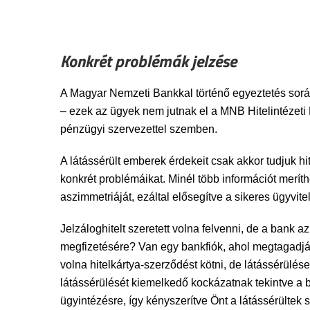
Konkrét problémák jelzése
A Magyar Nemzeti Bankkal történő egyeztetés során 
– ezek az ügyek nem jutnak el a MNB Hitelintézeti 
pénzügyi szervezettel szemben.
A látássérült emberek érdekeit csak akkor tudjuk h
konkrét problémáikat. Minél több információt merít
aszimmetriáját, ezáltal elősegítve a sikeres ügyvitel
Jelzáloghitelt szeretett volna felvenni, de a bank 
megfizetésére? Van egy bankfiók, ahol megtagadják 
volna hitelkártya-szerződést kötni, de látássérülése
látássérülését kiemelkedő kockázatnak tekintve a
ügyintézésre, így kényszerítve Önt a látássérültek