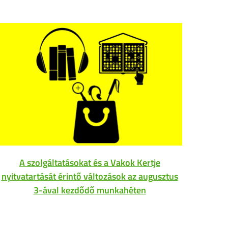
A szolgáltatásokat és a Vakok Kertje
Az
nyitvatartását érintő változások az augusztus
3-ával kezdődő munkahéten