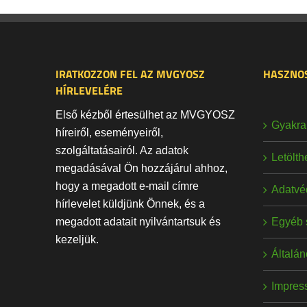
IRATKOZZON FEL AZ MVGYOSZ
HASZNOS
HÍRLEVELÉRE
Első kézből értesülhet az MVGYOSZ
Gyakran
híreiről, eseményeiről,
szolgáltatásairól. Az adatok
Letölt
megadásával Ön hozzájárul ahhoz,
hogy a megadott e-mail címre
Adatvé
hírlevelet küldjünk Önnek, és a
Egyéb 
megadott adatait nyilvántartsuk és
kezeljük.
Általán
Impres