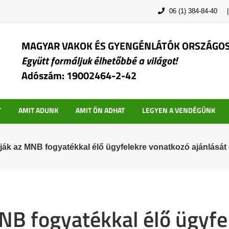
06 (1) 384-84-40
MAGYAR VAKOK ÉS GYENGÉNLÁTÓK ORSZÁGO
Együtt formáljuk élhetőbbé a világot!
Adószám: 19002464-2-42
T
AMIT ADUNK
AMIT ÖN ADHAT
LEGYEN A VENDÉGÜNK
lják az MNB fogyatékkal élő ügyfelekre vonatkozó ajánlását
MNB fogyatékkal élő ügyf