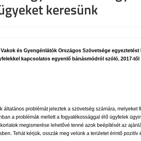
 ügyeket keresünk
ar Vakok és Gyengénlátók Országos Szövetsége egyeztetést
elekkel kapcsolatos egyenlő bánásmódról szóló, 2017-től ha
ok általános problémát jeleztek a szövetség számára, melyeket 
nban a problémák mellett a fogyatékossággal élő ügyfelek ügyin
yakorlatok megismerése lehetővé tenné azok beépítését az ajánl
n. Tehát kérjük, osszák meg velünk a területet érintő pozitív 