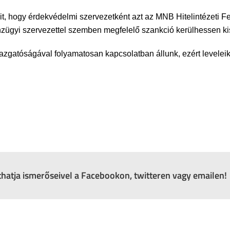
it, hogy érdekvédelmi szervezetként azt az MNB Hitelintézeti Fe
énzügyi szervezettel szemben megfelelő szankció kerülhessen k
azgatóságával folyamatosan kapcsolatban állunk, ezért leveleik
zthatja ismerőseivel a Facebookon, twitteren vagy emailen!