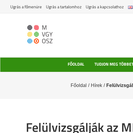
Kihagyás
Ugrás a főmenüre
Ugrás a tartalomhoz
Ugrás a kapcsolathoz
FŐOLDAL
TUDJON MEG TÖBBE
Főoldal
/
Hírek
/
Felülvizsgá
Felülvizsgálják az 