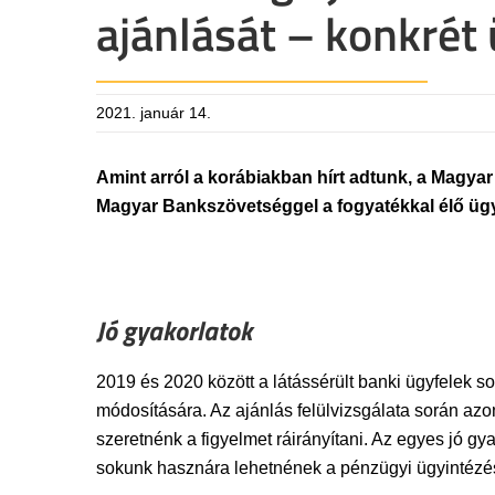
ajánlását – konkrét
2021. január 14.
Amint arról a korábiakban hírt adtunk, a Magy
Magyar Bankszövetséggel a fogyatékkal élő ügyf
Jó gyakorlatok
2019 és 2020 között a látássérült banki ügyfelek s
módosítására. Az ajánlás felülvizsgálata során azo
szeretnénk a figyelmet ráirányítani. Az egyes jó g
sokunk hasznára lehetnének a pénzügyi ügyintézésbe