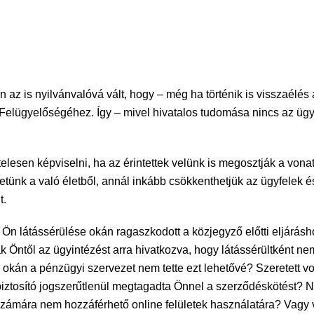
az is nyilvánvalóvá vált, hogy – még ha történik is visszaélés
Felügyelőségéhez. Így – mivel hivatalos tudomása nincs az ügyek
itelesen képviselni, ha az érintettek velünk is megosztják a vo
hetünk a való életből, annál inkább csökkenthetjük az ügyfelek 
t.
az Ön látássérülése okán ragaszkodott a közjegyző előtti eljárás
Öntől az ügyintézést arra hivatkozva, hogy látássérültként nem
 okán a pénzügyi szervezet nem tette ezt lehetővé? Szeretett vol
 biztosító jogszerűtlenül megtagadta Önnel a szerződéskötést
 számára nem hozzáférhető online felületek használatára? Vagy 