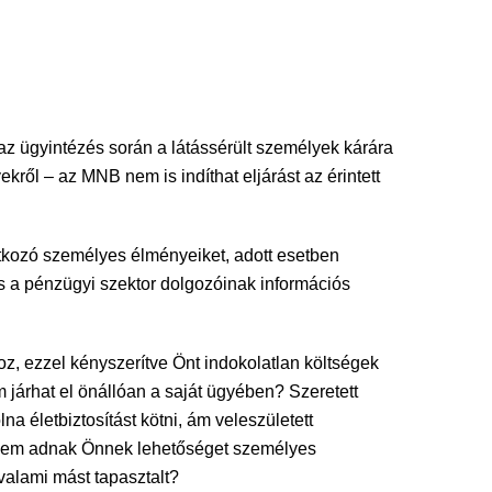
 az ügyintézés során a látássérült személyek kárára
ről – az MNB nem is indíthat eljárást az érintett
natkozó személyes élményeiket, adott esetben
és a pénzügyi szektor dolgozóinak információs
hoz, ezzel kényszerítve Önt indokolatlan költségek
 járhat el önállóan a saját ügyében? Szeretett
na életbiztosítást kötni, ám veleszületett
? Nem adnak Önnek lehetőséget személyes
valami mást tapasztalt?