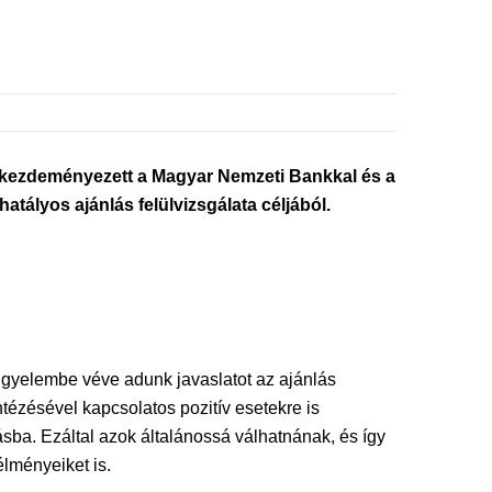
 kezdeményezett a Magyar Nemzeti Bankkal és a
tályos ajánlás felülvizsgálata céljából.
figyelembe véve adunk javaslatot az ajánlás
tézésével kapcsolatos pozitív esetekre is
ásba. Ezáltal azok általánossá válhatnának, és így
élményeiket is.