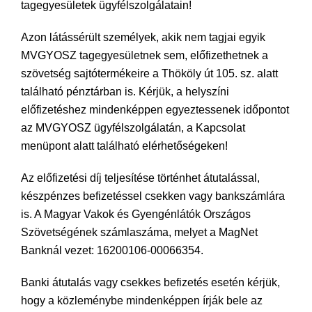
tagegyesületek ügyfélszolgálatain!
Azon látássérült személyek, akik nem tagjai egyik
MVGYOSZ tagegyesületnek sem, előfizethetnek a
szövetség sajtótermékeire a Thököly út 105. sz. alatt
található pénztárban is. Kérjük, a helyszíni
előfizetéshez mindenképpen egyeztessenek időpontot
az MVGYOSZ ügyfélszolgálatán, a Kapcsolat
menüpont alatt található elérhetőségeken!
Az előfizetési díj teljesítése történhet átutalással,
készpénzes befizetéssel csekken vagy bankszámlára
is. A Magyar Vakok és Gyengénlátók Országos
Szövetségének számlaszáma, melyet a MagNet
Banknál vezet: 16200106-00066354.
Banki átutalás vagy csekkes befizetés esetén kérjük,
hogy a közleménybe mindenképpen írják bele az