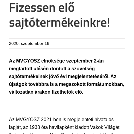
Fizessen elő
sajtótermékeinkre!
2020. szeptember 18.
Az MVGYOSZ elnöksége szeptember 2-án
megtartott ülésén döntött a szövetség
sajtótermékeinek jövő évi megjelentetéséről. Az
újságok továbbra is a megszokott formátumokban,
változatlan árakon fizethetők elő.
Az MVGYOSZ 2021-ben is megjelenteti hivatalos
lapját, az 1938 óta havilapként kiadott Vakok Világát,