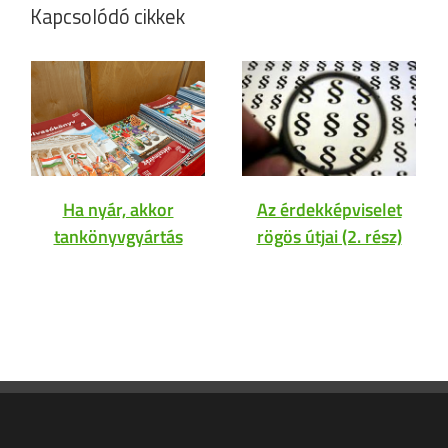
Kapcsolódó cikkek
Ha nyár, akkor
Az érdekképviselet
tankönyvgyártás
rögös útjai (2. rész)