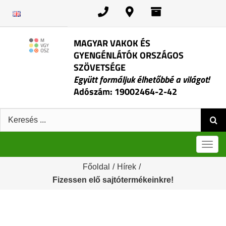
Kihagyás
MAGYAR VAKOK ÉS
GYENGÉNLÁTÓK ORSZÁGOS
SZÖVETSÉGE
Együtt formáljuk élhetőbbé a világot!
Adószám: 19002464-2-42
Keresés:
Men
Főoldal
/
Hírek
/
Fizessen elő sajtótermékeinkre!