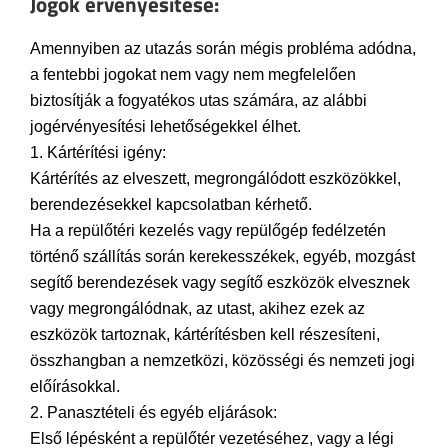
Jogok érvényesítése:
Amennyiben az utazás során mégis probléma adódna,
a fentebbi jogokat nem vagy nem megfelelően
biztosítják a fogyatékos utas számára, az alábbi
jogérvényesítési lehetőségekkel élhet.
1. Kártérítési igény:
Kártérítés az elveszett, megrongálódott eszközökkel,
berendezésekkel kapcsolatban kérhető.
Ha a repülőtéri kezelés vagy repülőgép fedélzetén
történő szállítás során kerekesszékek, egyéb, mozgást
segítő berendezések vagy segítő eszközök elvesznek
vagy megrongálódnak, az utast, akihez ezek az
eszközök tartoznak, kártérítésben kell részesíteni,
összhangban a nemzetközi, közösségi és nemzeti jogi
előírásokkal.
2. Panasztételi és egyéb eljárások:
Első lépésként a repülőtér vezetéséhez, vagy a légi