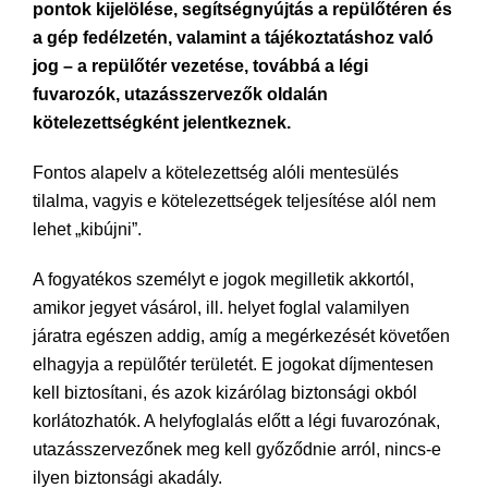
pontok kijelölése, segítségnyújtás a repülőtéren és
a gép fedélzetén, valamint a tájékoztatáshoz való
jog – a repülőtér vezetése, továbbá a légi
fuvarozók, utazásszervezők oldalán
kötelezettségként jelentkeznek.
Fontos alapelv a kötelezettség alóli mentesülés
tilalma, vagyis e kötelezettségek teljesítése alól nem
lehet „kibújni”.
A fogyatékos személyt e jogok megilletik akkortól,
amikor jegyet vásárol, ill. helyet foglal valamilyen
járatra egészen addig, amíg a megérkezését követően
elhagyja a repülőtér területét. E jogokat díjmentesen
kell biztosítani, és azok kizárólag biztonsági okból
korlátozhatók. A helyfoglalás előtt a légi fuvarozónak,
utazásszervezőnek meg kell győződnie arról, nincs-e
ilyen biztonsági akadály.