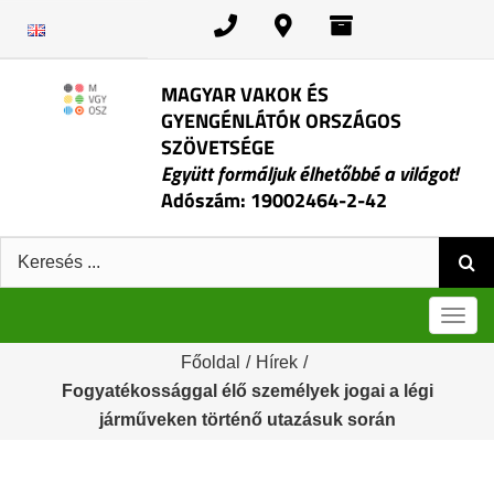
Kihagyás
MAGYAR VAKOK ÉS
GYENGÉNLÁTÓK ORSZÁGOS
SZÖVETSÉGE
Együtt formáljuk élhetőbbé a világot!
Adószám: 19002464-2-42
Keresés:
Men
Főoldal
/
Hírek
/
Fogyatékossággal élő személyek jogai a légi
járműveken történő utazásuk során