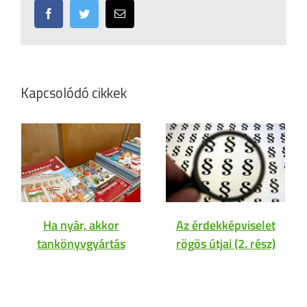
Facebook
Twitter
Email:
Kapcsolódó cikkek
Ha nyár, akkor
Az érdekképviselet
tankönyvgyártás
rögös útjai (2. rész)