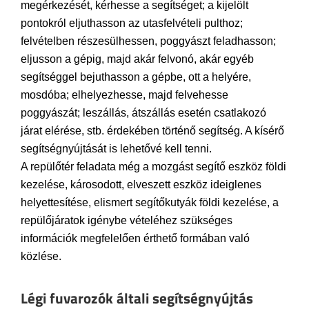
megérkezését, kérhesse a segítséget; a kijelölt
pontokról eljuthasson az utasfelvételi pulthoz;
felvételben részesülhessen, poggyászt feladhasson;
eljusson a gépig, majd akár felvonó, akár egyéb
segítséggel bejuthasson a gépbe, ott a helyére,
mosdóba; elhelyezhesse, majd felvehesse
poggyászát; leszállás, átszállás esetén csatlakozó
járat elérése, stb. érdekében történő segítség. A kísérő
segítségnyújtását is lehetővé kell tenni.
A repülőtér feladata még a mozgást segítő eszköz földi
kezelése, károsodott, elveszett eszköz ideiglenes
helyettesítése, elismert segítőkutyák földi kezelése, a
repülőjáratok igénybe vételéhez szükséges
információk megfelelően érthető formában való
közlése.
Légi fuvarozók általi segítségnyújtás