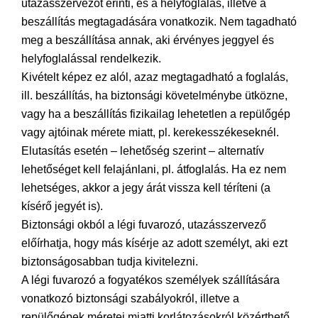
utazásszervezőt érinti, és a helyfoglalás, illetve a
beszállítás megtagadására vonatkozik. Nem tagadható
meg a beszállítása annak, aki érvényes jeggyel és
helyfoglalással rendelkezik.
Kivételt képez ez alól, azaz megtagadható a foglalás,
ill. beszállítás, ha biztonsági követelménybe ütközne,
vagy ha a beszállítás fizikailag lehetetlen a repülőgép
vagy ajtóinak mérete miatt, pl. kerekesszékeseknél.
Elutasítás esetén – lehetőség szerint – alternatív
lehetőséget kell felajánlani, pl. átfoglalás. Ha ez nem
lehetséges, akkor a jegy árát vissza kell téríteni (a
kísérő jegyét is).
Biztonsági okból a légi fuvarozó, utazásszervező
előírhatja, hogy más kísérje az adott személyt, aki ezt
biztonságosabban tudja kivitelezni.
A légi fuvarozó a fogyatékos személyek szállítására
vonatkozó biztonsági szabályokról, illetve a
repülőgépek méretei miatti korlátozásokról közérthető