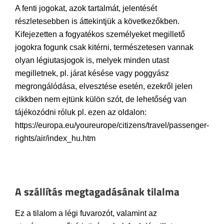
A fenti jogokat, azok tartalmát, jelentését
részletesebben is áttekintjük a következőkben.
Kifejezetten a fogyatékos személyeket megillető
jogokra fogunk csak kitérni, természetesen vannak
olyan légiutasjogok is, melyek minden utast
megilletnek, pl. járat késése vagy poggyász
megrongálódása, elvesztése esetén, ezekről jelen
cikkben nem ejtünk külön szót, de lehetőség van
tájékozódni róluk pl. ezen az oldalon:
https://europa.eu/youreurope/citizens/travel/passenger-
rights/air/index_hu.htm
A szállítás megtagadásának tilalma
Ez a tilalom a légi fuvarozót, valamint az