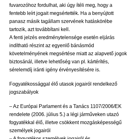
fuvarozóhoz fordulhat, aki úgy ítéli meg, hogy a
fentebb leírt jogait megsértették. Ha a benyújtott
panasz másik tagállam szervének hatáskörébe
tartozik, azt továbbítani kell.
A fenti jelzés eredménytelensége esetén eljárás
indítható részint az egyenlő bánásmód
követelményének megsértése miatt az alapvető jogok
biztosánál, illetve lehetőség van pl. kártérítés,
sérelemdíj iránti igény érvényesítésére is.
Fogyatékossággal élő utasok jogairól rendelkező
jogszabályok
– Az Európai Parlament és a Tanács 1107/2006/EK
rendelete (2006. július 5.) a légi járműveken utazó
fogyatékkal élő, illetve csökkent mozgásképességű
személyek jogairól
– A fogyatékos személyek jogairól és