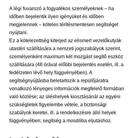
A légi fuvarozó a fogyatékos személyeknek – ha
időben bejelentik ilyen igényüket és időben
megjelennek – köteles térítésmentesen segítséget
nyújtani.
Ez a kötelezettség kiterjed az elismert vezetőkutyák
utastéri szállítására a nemzeti jogszabályok szerint,
személyenként maximum két mozgást segítő eszköz
szállítására (48 órával előbbi bejelentés esetén, ill. a
fedélzeten lévő hely függvényében). A
segítségnyújtásba beletartozik a repülőjáratra
vonatkozó lényeges információk megfelelő formában
való közlése; az üléshelyek kiosztásánál az egyéni
szükségletek figyelembe vétele, a biztonsági
szabályok keretei, ill. a rendelkezésre álló helyek
függvényében; segítség a mosdóba eljutáshoz.