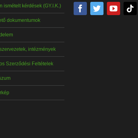
 ismételt kérdések (GY.I.K.)
hető dokumentumok
delem
szervezetek, intézmények
os Szerződési Feltételek
szum
érkép