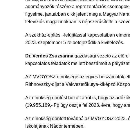
adományozók részére a reprezentációs csomagok m
figyelme, januárban cikk jelent meg a Magyar Nara
televíziós magazinokban is népszerűsítette a szöve
A székház-építés, -felújítással kapcsolatban elmond
2023. szeptember 5-re befejeződik a kivitelezés.
Dr. Verdes Zsuzsanna
gazdasági vezető az előre m
kapcsolatos feladatok mellett beszámolt a pályázat
AZ MVGYOSZ elnöksége az egyes beszámolók elfoga
Rithnovszky-díjat a Vakvezetőkutya-kiképző Közpon
Az elnökség döntést hozott arról is, hogy az adózó
(19.955.169,- Ft) úgy osztja fel 2023. évre, hogy a
Az elnökség döntött továbbá az MVGYOSZ 2023. évi
Iskolájának Nádor termében.