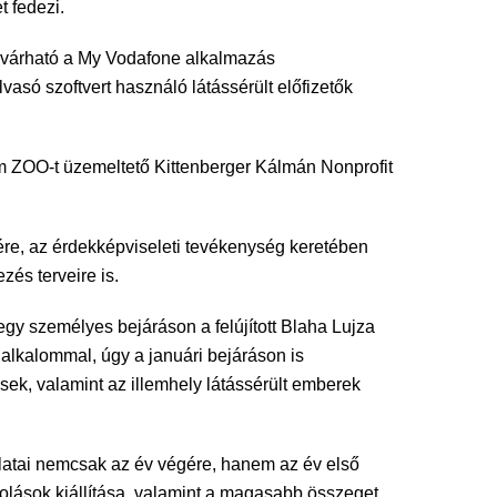
 fedezi.
a várható a My Vodafone alkalmazás
asó szoftvert használó látássérült előfizetők
m ZOO-t üzemeltető Kittenberger Kálmán Nonprofit
re, az érdekképviseleti tevékenység keretében
és terveire is.
gy személyes bejáráson a felújított Blaha Lujza
 alkalommal, úgy a januári bejáráson is
ések, valamint az illemhely látássérült emberek
latai nemcsak az év végére, hanem az év első
lások kiállítása, valamint a magasabb összeget