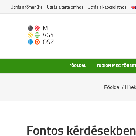
Kihagyás
Ugrás a főmenüre
Ugrás a tartalomhoz
Ugrás a kapcsolathoz
FŐOLDAL
TUDJON MEG TÖBBE
Főoldal
/
Híre
Fontos kérdésekben