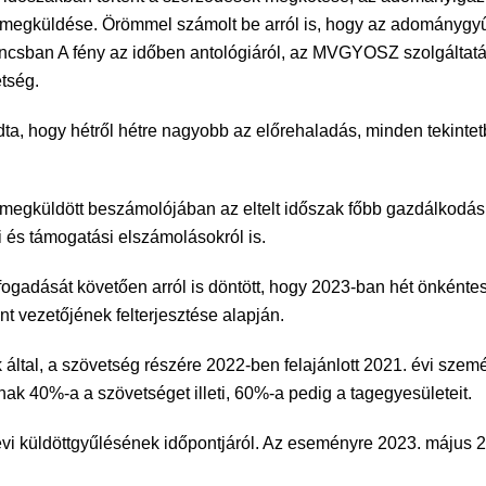
egküldése. Örömmel számolt be arról is, hogy az adománygyű
ncsban A fény az időben antológiáról, az MVGYOSZ szolgáltatás
tség.
ta, hogy hétről hétre nagyobb az előrehaladás, minden tekintetb
egküldött beszámolójában az eltelt időszak főbb gazdálkodási a
i és támogatási elszámolásokról is.
dását követően arról is döntött, hogy 2023-ban hét önkénte
t vezetőjének felterjesztése alapján.
k által, a szövetség részére 2022-ben felajánlott 2021. évi sze
nnak 40%-a a szövetséget illeti, 60%-a pedig a tagegyesületeit.
 küldöttgyűlésének időpontjáról. Az eseményre 2023. május 25-