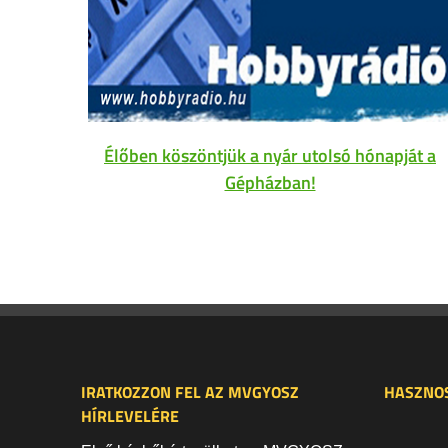
Élőben köszöntjük a nyár utolsó hónapját a
Gépházban!
IRATKOZZON FEL AZ MVGYOSZ
HASZNOS
HÍRLEVELÉRE