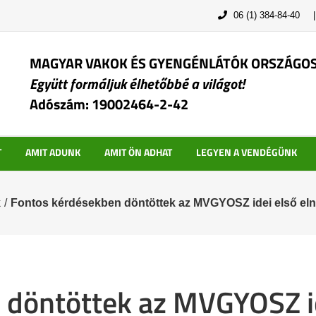
06 (1) 384-84-40
MAGYAR VAKOK ÉS GYENGÉNLÁTÓK ORSZÁGO
Együtt formáljuk élhetőbbé a világot!
Adószám: 19002464-2-42
T
AMIT ADUNK
AMIT ÖN ADHAT
LEGYEN A VENDÉGÜNK
k
/
Fontos kérdésekben döntöttek az MVGYOSZ idei első eln
 döntöttek az MVGYOSZ id