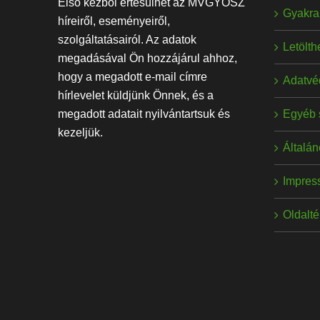
Első kézből értesülhet az MVGYOSZ
Gyakran
híreiről, eseményeiről,
szolgáltatásairól. Az adatok
Letölt
megadásával Ön hozzájárul ahhoz,
hogy a megadott e-mail címre
Adatvé
hírlevelet küldjünk Önnek, és a
Egyéb 
megadott adatait nyilvántartsuk és
kezeljük.
Általán
Impres
Oldalt