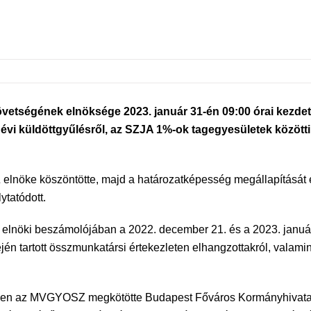
ségének elnöksége 2023. január 31-én 09:00 órai kezdettel 
évi küldöttgyűlésről, az SZJA 1%-ok tagegyesületek közötti
elnöke köszöntötte, majd a határozatképesség megállapítását é
ytatódott.
, elnöki beszámolójában a 2022. december 21. és a 2023. januá
jén tartott összmunkatársi értekezleten elhangzottakról, valamin
időben az MVGYOSZ megkötötte Budapest Főváros Kormányhivatal