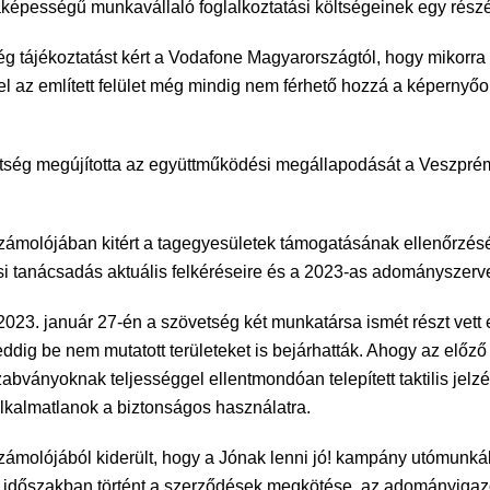
képességű munkavállaló foglalkoztatási költségeinek egy részét
ég tájékoztatást kért a Vodafone Magyarországtól, hogy mikorr
l az említett felület még mindig nem férhető hozzá a képernyőolv
etség megújította az együttműködési megállapodását a Veszpré
ámolójában kitért a tagegyesületek támogatásának ellenőrzésé
 tanácsadás aktuális felkéréseire és a 2023-as adományszervez
23. január 27-én a szövetség két munkatársa ismét részt vett e
eddig be nem mutatott területeket is bejárhatták. Ahogy az előző
abványoknak teljességgel ellentmondóan telepített taktilis jelz
lkalmatlanok a biztonságos használatra.
zámolójából kiderült, hogy a Jónak lenni jó! kampány utómunká
 időszakban történt a szerződések megkötése, az adományigazo