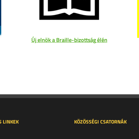
Új elnök a Braille-bizottság élén
 LINKEK
KÖZÖSSÉGI CSATORNÁK