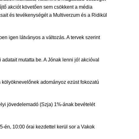
jtő akciót követően sem csökkent a média
ait és tevékenységét a Multiverzum és a Ridikül
en igen látványos a változás. A tervek szerint
datait mutatta be. A Jónak lenni jó! akcióval
s kölyöknevelőnek adományoz ezüst fokozatú
mélyi jövedelemadó (Szja) 1%-ának bevételét
én, 10:00 órai kezdettel kerül sor a Vakok