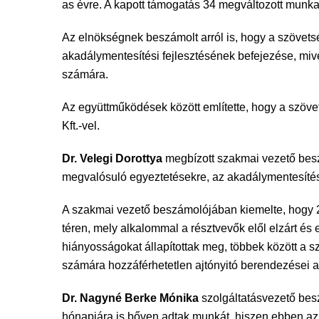
as évre. A kapott támogatás 34 megváltozott munka
Az elnökségnek beszámolt arról is, hogy a szövets
akadálymentesítési fejlesztésének befejezése, mive
számára.
Az együttműködések között említette, hogy a szöv
Kft.-vel.
Dr. Velegi Dorottya
megbízott szakmai vezető besz
megvalósuló egyeztetésekre, az akadálymentesítési
A szakmai vezető beszámolójában kiemelte, hogy 20
téren, mely alkalommal a résztvevők elől elzárt és 
hiányosságokat állapítottak meg, többek között a sz
számára hozzáférhetetlen ajtónyitó berendezései a
Dr. Nagyné Berke Mónika
szolgáltatásvezető bes
hónapjára is bőven adtak munkát, hiszen ebben az