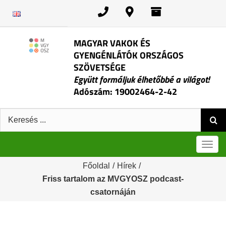
Kihagyás
MAGYAR VAKOK ÉS
GYENGÉNLÁTÓK ORSZÁGOS
SZÖVETSÉGE
Együtt formáljuk élhetőbbé a világot!
Adószám: 19002464-2-42
Keresés:
Men
Főoldal
/
Hírek
/
Friss tartalom az MVGYOSZ podcast-
csatornáján