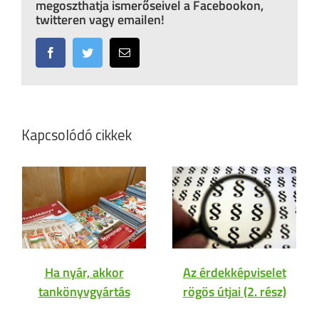
megoszthatja ismerőseivel a Facebookon,
twitteren vagy emailen!
Facebook
Twitter
Email:
Kapcsolódó cikkek
Ha nyár, akkor
Az érdekképviselet
tankönyvgyártás
rögös útjai (2. rész)