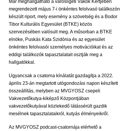
Már meghallgatható a városligeti Vakok Kertjében
megrendezett május 7-i önkéntes felolvasó találkozón
készült riport, mely esemény a szövetség és a Bodor
Tibor Kulturális Egyesület (BTKE) közös
szervezésében valósult meg. A műsorban a BTKE
elnöke, Puskás Kata Szidónia és az egyesület
önkéntes felolvasói személyes motivációikat és az
eddigi találkozók tapasztalatait osztják meg a
hallgatókkal.
Ugyancsak a csatorna kínálatát gazdagítja a 2022.
április 23-án megtartott utógondozási napon készített
összeállítás, melyben az MVGYOSZ csepeli
Vakvezetőkutya-kiképző Központjában
vakvezetőkutyával közlekedő látássérült gazdik
mesélnek tapasztalataikról, kutyás élményeikről.
Az MVGYOSZ podcast-csatornája elérhető a