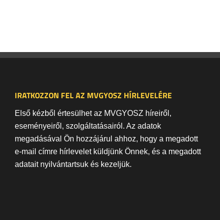
IRATKOZZON FEL AZ MVGYOSZ HÍRLEVELÉRE
Első kézből értesülhet az MVGYOSZ híreiről,
eseményeiről, szolgáltatásairól. Az adatok
megadásával Ön hozzájárul ahhoz, hogy a megadott
e-mail címre hírlevelet küldjünk Önnek, és a megadott
adatait nyilvántartsuk és kezeljük.