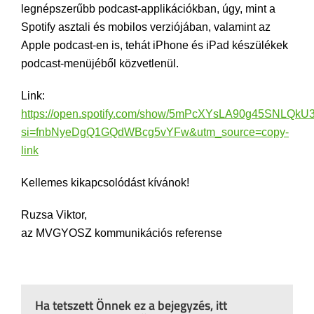
legnépszerűbb podcast-applikációkban, úgy, mint a
Spotify asztali és mobilos verziójában, valamint az
Apple podcast-en is, tehát iPhone és iPad készülékek
podcast-menüjéből közvetlenül.
Link:
https://open.spotify.com/show/5mPcXYsLA90g45SNLQkU
si=fnbNyeDgQ1GQdWBcg5vYFw&utm_source=copy-
link
Kellemes kikapcsolódást kívánok!
Ruzsa Viktor,
az MVGYOSZ kommunikációs referense
Ha tetszett Önnek ez a bejegyzés, itt