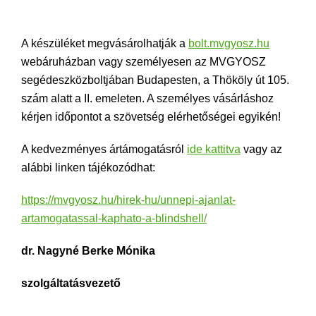
A készüléket megvásárolhatják a
bolt.mvgyosz.hu
webáruházban vagy személyesen az MVGYOSZ
segédeszközboltjában Budapesten, a Thököly út 105.
szám alatt a II. emeleten. A személyes vásárláshoz
kérjen időpontot a szövetség elérhetőségei egyikén!
A kedvezményes ártámogatásról
ide kattitva
vagy az
alábbi linken tájékozódhat:
https://mvgyosz.hu/hirek-hu/unnepi-ajanlat-
artamogatassal-kaphato-a-blindshell/
dr. Nagyné Berke Mónika
szolgáltatásvezető