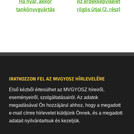
Ha nyár, akkor
Az érdekképviselet
tankönyvgyártás
rögös útjai (2. rész)
IRATKOZZON FEL AZ MVGYOSZ HÍRLEVELÉRE
Első kézből értesülhet az MVGYOSZ híreiről,
eseményeiről, szolgáltatásairól. Az adatok
megadásával Ön hozzájárul ahhoz, hogy a megadott
e-mail címre hírlevelet küldjünk Önnek, és a megadott
adatait nyilvántartsuk és kezeljük.