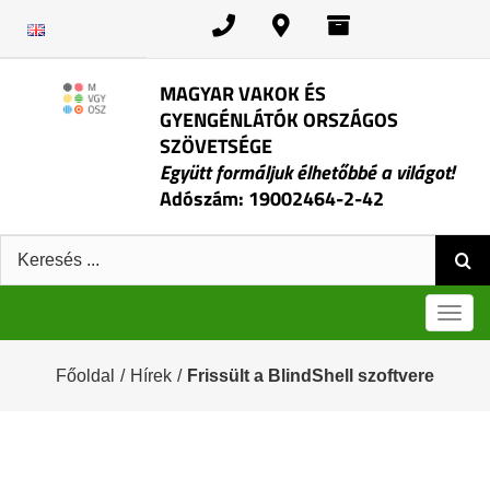
Kihagyás
MAGYAR VAKOK ÉS
GYENGÉNLÁTÓK ORSZÁGOS
SZÖVETSÉGE
Együtt formáljuk élhetőbbé a világot!
Adószám: 19002464-2-42
Keresés:
Men
Főoldal
/
Hírek
/
Frissült a BlindShell szoftvere