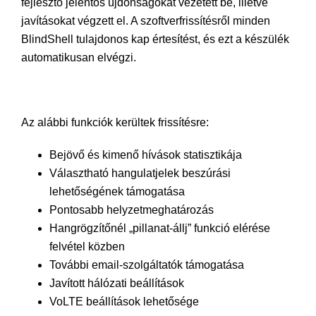
fejlesztő jelentős újdonságokat vezetett be, illetve
javításokat végzett el. A szoftverfrissítésről minden
BlindShell tulajdonos kap értesítést, és ezt a készülék
automatikusan elvégzi.
Az alábbi funkciók kerültek frissítésre:
Bejövő és kimenő hívások statisztikája
Választható hangulatjelek beszúrási
lehetőségének támogatása
Pontosabb helyzetmeghatározás
Hangrögzítőnél „pillanat-állj” funkció elérése
felvétel közben
További email-szolgáltatók támogatása
Javított hálózati beállítások
VoLTE beállítások lehetősége