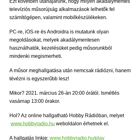
Ezt követően utánajárunk, hogy milyen akadálymentes
televíziós műsorújság alkalmazások lelhetők fel
számítógépen, valamint mobilkészülékeken.
PC-re, iOS-re és Androidra is mutatunk olyan
megoldásokat, melyek akadálymentesen
használhatók, kezelésüket pedig műsorunkból
mindenki megismerheti.
A műsor meghallgatása után nemcsak rádiózni, hanem
tévézni is egyszerűbb lesz!
Mikor? 2021. március 26-án 20:00 órától. Ismétlés
vasárnap 13:00 órakor.
Hol? Az online hallgatható Hobby Rádióban, melyet
www.hobbyradio.hu
weboldalon érhetnek el.
A hallgatás linkje:
www.hobbyradio.hu/play