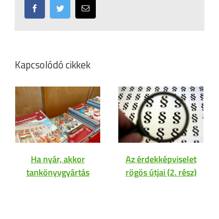
Facebook
Twitter
Email:
Kapcsolódó cikkek
Ha nyár, akkor
Az érdekképviselet
tankönyvgyártás
rögös útjai (2. rész)