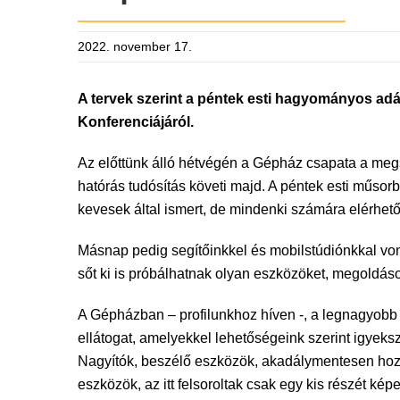
2022. november 17.
A tervek szerint a péntek esti hagyományos adás
Konferenciájáról.
Az előttünk álló hétvégén a Gépház csapata a megs
hatórás tudósítás követi majd. A péntek esti műsorb
kevesek által ismert, de mindenki számára elérhető 
Másnap pedig segítőinkkel és mobilstúdiónkkal vo
sőt ki is próbálhatnak olyan eszközöket, megoldás
A Gépházban – profilunkhoz híven -, a legnagyobb h
ellátogat, amelyekkel lehetőségeink szerint igyeks
Nagyítók, beszélő eszközök, akadálymentesen hozzá
eszközök, az itt felsoroltak csak egy kis részét ké