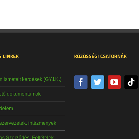
 LINKEK
KÖZÖSSÉGI CSATORNÁK
 ismételt kérdések (GY.I.K.)
hető dokumentumok
delem
szervezetek, intézmények
os Szerződési Feltételek