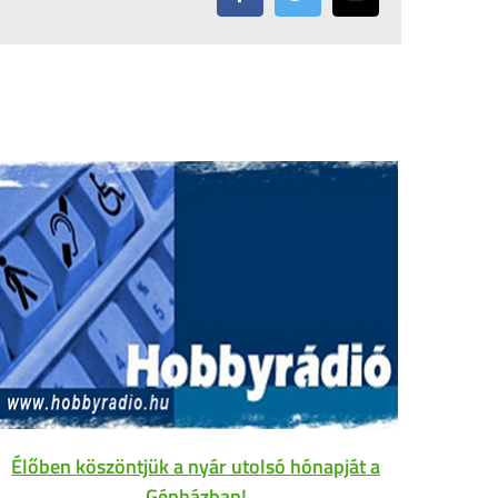
Élőben köszöntjük a nyár utolsó hónapját a
Gépházban!