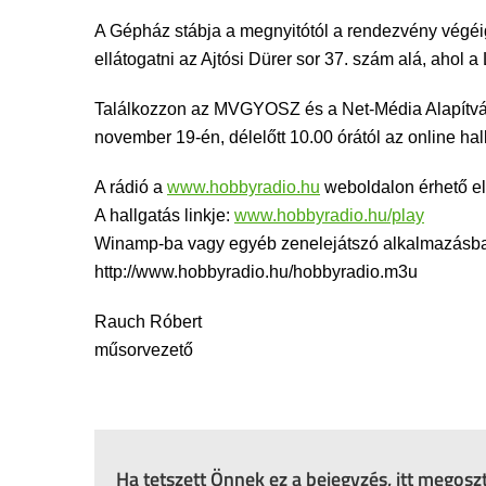
A Gépház stábja a megnyitótól a rendezvény végéig 
ellátogatni az Ajtósi Dürer sor 37. szám alá, ahol
Találkozzon az MVGYOSZ és a Net-Média Alapítván
november 19-én, délelőtt 10.00 órától az online ha
A rádió a
www.hobbyradio.hu
weboldalon érhető el
A hallgatás linkje:
www.hobbyradio.hu/play
Winamp-ba vagy egyéb zenelejátszó alkalmazásba i
http://www.hobbyradio.hu/hobbyradio.m3u
Rauch Róbert
műsorvezető
Ha tetszett Önnek ez a bejegyzés, itt megos