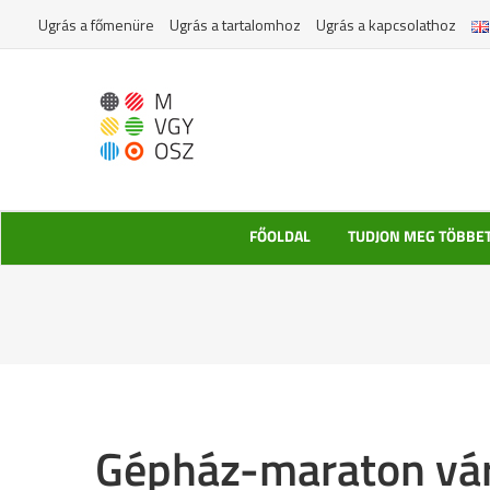
Kihagyás
Ugrás a főmenüre
Ugrás a tartalomhoz
Ugrás a kapcsolathoz
FŐOLDAL
TUDJON MEG TÖBBE
Gépház-maraton vár