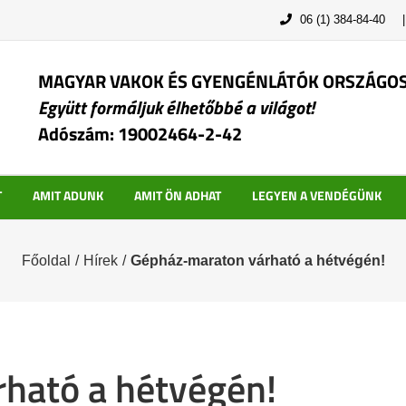
06 (1) 384-84-40
MAGYAR VAKOK ÉS GYENGÉNLÁTÓK ORSZÁGO
Együtt formáljuk élhetőbbé a világot!
Adószám: 19002464-2-42
T
AMIT ADUNK
AMIT ÖN ADHAT
LEGYEN A VENDÉGÜNK
Főoldal
/
Hírek
/
Gépház-maraton várható a hétvégén!
ható a hétvégén!