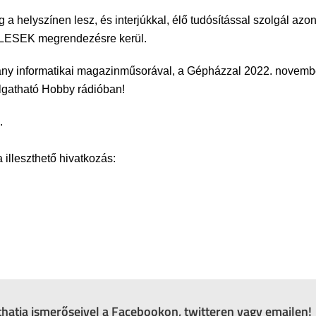
a helyszínen lesz, és interjúkkal, élő tudósítással szolgál az
 a LESEK megrendezésre kerül.
y informatikai magazinműsorával, a Gépházzal 2022. november
llgatható Hobby rádióban!
.
lleszthető hivatkozás:
zthatja ismerőseivel a Facebookon, twitteren vagy emailen!