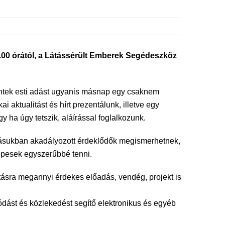
10.00 órától, a Látássérült Emberek Segédeszköz
péntek esti adást ugyanis másnap egy csaknem
 aktualitást és hírt prezentálunk, illetve egy
y ha úgy tetszik, aláírással foglalkozunk.
átásukban akadályozott érdeklődők megismerhetnek,
képesek egyszerűbbé tenni.
ításra megannyi érdekes előadás, vendég, projekt is
ódást és közlekedést segítő elektronikus és egyéb