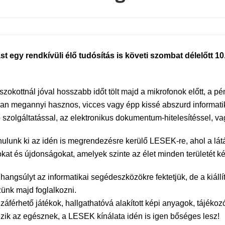
t egy rendkívüli élő tudósítás is követi szombat délelőtt 
zokottnál jóval hosszabb időt tölt majd a mikrofonok előtt, a 
an megannyi hasznos, vicces vagy épp kissé abszurd informatikai
szolgáltatással, az elektronikus dokumentum-hitelesítéssel, vag
nulunk ki az idén is megrendezésre kerülő LESEK-re, ahol a l
okat és újdonságokat, amelyek szinte az élet minden területét 
angsúlyt az informatikai segédeszközökre fektetjük, de a kiáll
zünk majd foglalkozni.
férhető játékok, hallgathatóvá alakított képi anyagok, tájékoz
pezik az egésznek, a LESEK kínálata idén is igen bőséges lesz!