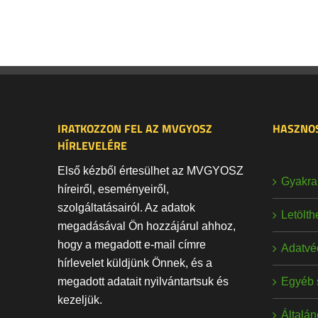
IRATKOZZON FEL AZ MVGYOSZ
HASZNOS
HÍRLEVELÉRE
Első kézből értesülhet az MVGYOSZ
Gyakran
híreiről, eseményeiről,
szolgáltatásairól. Az adatok
Letölt
megadásával Ön hozzájárul ahhoz,
hogy a megadott e-mail címre
Adatvé
hírlevelet küldjünk Önnek, és a
Egyéb 
megadott adatait nyilvántartsuk és
kezeljük.
Általán