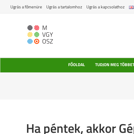
Kihagyás
Ugrás a főmenüre
Ugrás a tartalomhoz
Ugrás a kapcsolathoz
FŐOLDAL
TUDJON MEG TÖBBE
Ha péntek, akkor Gé