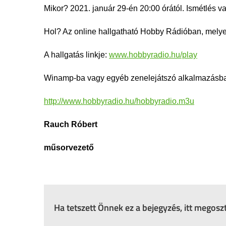
Mikor? 2021. január 29-én 20:00 órától. Ismétlés v
Hol? Az online hallgatható Hobby Rádióban, mely
A hallgatás linkje:
www.hobbyradio.hu/play
Winamp-ba vagy egyéb zenelejátszó alkalmazásba i
http://www.hobbyradio.hu/hobbyradio.m3u
Rauch Róbert
műsorvezető
Ha tetszett Önnek ez a bejegyzés, itt megos