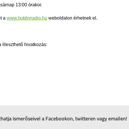
asárnap 13:00 órakor.
et a
www.hobbyradio.hu
weboldalon érhetnek el.
lleszthető hivatkozás:
zthatja ismerőseivel a Facebookon, twitteren vagy emailen!