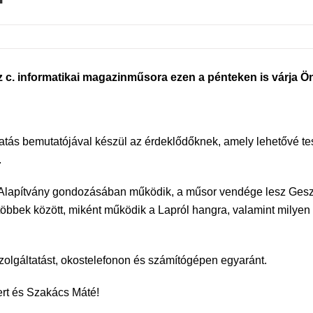
. informatikai magazinműsora ezen a pénteken is várja Ön
tás bemutatójával készül az érdeklődőknek, amely lehetővé tes
.
t Alapítvány gondozásában működik, a műsor vendége lesz Geszti
többek között, miként működik a Lapról hangra, valamint milyen 
szolgáltatást, okostelefonon és számítógépen egyaránt.
ert és Szakács Máté!