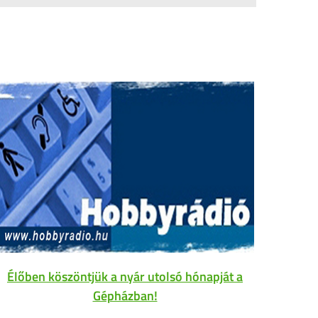
Élőben köszöntjük a nyár utolsó hónapját a
Gépházban!