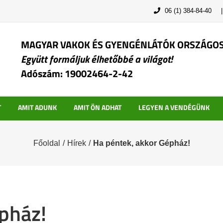
06 (1) 384-84-40
MAGYAR VAKOK ÉS GYENGÉNLÁTÓK ORSZÁGO
Együtt formáljuk élhetőbbé a világot!
Adószám: 19002464-2-42
T
AMIT ADUNK
AMIT ÖN ADHAT
LEGYEN A VENDÉGÜNK
Főoldal
/
Hírek
/
Ha péntek, akkor Gépház!
pház!