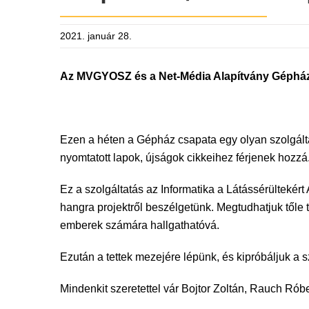
2021. január 28.
Az MVGYOSZ és a Net-Média Alapítvány Gépház c
Ezen a héten a Gépház csapata egy olyan szolgálta
nyomtatott lapok, újságok cikkeihez férjenek hozzá
Ez a szolgáltatás az Informatika a Látássérültekér
hangra projektről beszélgetünk. Megtudhatjuk tőle 
emberek számára hallgathatóvá.
Ezután a tettek mezejére lépünk, és kipróbáljuk a 
Mindenkit szeretettel vár Bojtor Zoltán, Rauch Rób