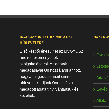
IRATKOZZON FEL AZ MVGYOSZ
HASZNOS
HÍRLEVELÉRE
Első kézből értesülhet az MVGYOSZ
Gyakran
híreiről, eseményeiről,
szolgáltatásairól. Az adatok
Letölt
megadásával Ön hozzájárul ahhoz,
hogy a megadott e-mail címre
Adatvé
hírlevelet küldjünk Önnek, és a
Egyéb 
megadott adatait nyilvántartsuk és
kezeljük.
Általán