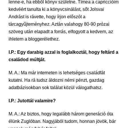
lenne-e, ha ebből könyv születne. Tímea a capriccióim
kedvéért tanulta ki a könyvcsinálást, sőt Jolsvai
Andrást is rávette, hogy írjon előszót a
tárcagyűjteményhez. Aztán valahogy 80-90 prózai
szöveg után elapadt a forrás, elfogyott a kedvem, az
ihletem a bloggerélethez.
I.P.: Egy darabig azzal is foglalkoztál, hogy feltárd a
családod múltját.
M. A.: Ma már interneten is lehetséges családfát
kutatni. Ha rá tudsz áldozni némi pénzt, gazdag
adatbázisokban sok találat közül válogathatsz.
I.P.: Jutottál valamire?
M. A.: Az biztos, hogy legalább három generáció óta
élünk Zuglóban. Nagyjából tudom, honnan jövök, bár