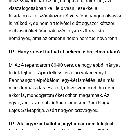
összezavarodhat. Aztán, ha újra a narrátor jön, azt
visszafogottabban kell felolvasni: ezekkel a
feladatokkal elszórakozom. A vers fennhangon olvasva
is működik, de nem árt felvétel előtt egyszer-kétszer
elolvasni őket. Vannak azért olyan szürrealista
irományok, amit az ember hirtelen nem tud hová tenni.
I.P.: Hány verset tudnál itt nekem fejből elmondani?
M. A.: A repertoárom 80-90 vers, de hogy ebből hányat
tudok fejből… Apró felfrissítés után valamennyit.
Fennhangon elpróbálom, egy-két ismétlés után már
nincs fennakadás. Ha kell, előveszem őket, ha nem,
akkor is, mondogatom őket otthon magamnak. Az
egyik, amit az utóbbi időben tanultam, Parti Nagy
Lajos Szívlapátja. Azért nagyon odavagyok.
I.P.: Aki egyszer hallotta, egyhamar nem felejti el