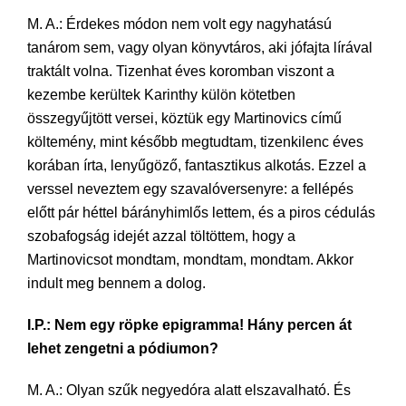
M. A.: Érdekes módon nem volt egy nagyhatású
tanárom sem, vagy olyan könyvtáros, aki jófajta lírával
traktált volna. Tizenhat éves koromban viszont a
kezembe kerültek Karinthy külön kötetben
összegyűjtött versei, köztük egy Martinovics című
költemény, mint később megtudtam, tizenkilenc éves
korában írta, lenyűgöző, fantasztikus alkotás. Ezzel a
verssel neveztem egy szavalóversenyre: a fellépés
előtt pár héttel bárányhimlős lettem, és a piros cédulás
szobafogság idejét azzal töltöttem, hogy a
Martinovicsot mondtam, mondtam, mondtam. Akkor
indult meg bennem a dolog.
I.P.: Nem egy röpke epigramma! Hány percen át
lehet zengetni a pódiumon?
M. A.: Olyan szűk negyedóra alatt elszavalható. És