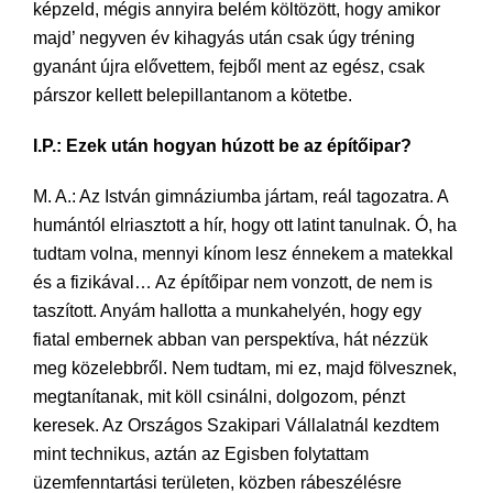
képzeld, mégis annyira belém költözött, hogy amikor
majd’ negyven év kihagyás után csak úgy tréning
gyanánt újra elővettem, fejből ment az egész, csak
párszor kellett belepillantanom a kötetbe.
I.P.: Ezek után hogyan húzott be az építőipar?
M. A.: Az István gimnáziumba jártam, reál tagozatra. A
humántól elriasztott a hír, hogy ott latint tanulnak. Ó, ha
tudtam volna, mennyi kínom lesz énnekem a matekkal
és a fizikával… Az építőipar nem vonzott, de nem is
taszított. Anyám hallotta a munkahelyén, hogy egy
fiatal embernek abban van perspektíva, hát nézzük
meg közelebbről. Nem tudtam, mi ez, majd fölvesznek,
megtanítanak, mit köll csinálni, dolgozom, pénzt
keresek. Az Országos Szakipari Vállalatnál kezdtem
mint technikus, aztán az Egisben folytattam
üzemfenntartási területen, közben rábeszélésre