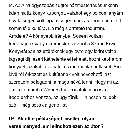
M. A.: A mi egyszobás zuglói házmesterlakásunkban
talán ha tíz könyv kuporgott valahol egy polcon, anyám
hivatalsegéd volt, apám segédmunkás, innen nem jött
semmiféle kultúra. Én mégis arrafelé indultam.
Arrafelé? A könnyebb irányba. Sosem voltam
tornabajnok vagy ezermester, viszont a Szabó Ervin
Könyvtárban az úttörőknek egy évre egy forint volt a
tagsági díj, ezért kéthetente el lehetett hozni két-három
könyvet, azokat fölzabálni és menni utánpótlásért. Ami
kívülről érkezett és kultúrának volt nevezhető, azt
szerettem befogadni, a magamévá tenni. Hogy mi az,
ami az embert a Weöres-bölcsődalok híján is az
irodalomhoz vonzza, az úgy tűnik, – nincsen rá jobb
szó – mégiscsak a genetika.
I.P.: Akadt-e példaképed, esetleg olyan
versélményed, ami elindított ezen az úton?