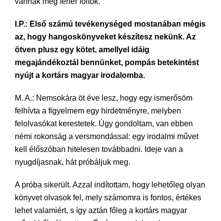
vannak még fehér foltok.
I.P.: Első számú tevékenységed mostanában mégis
az, hogy hangoskönyveket készítesz nekünk. Az
ötven plusz egy kötet, amellyel idáig
megajándékoztál bennünket, pompás betekintést
nyújt a kortárs magyar irodalomba.
M. A.: Nemsokára öt éve lesz, hogy egy ismerősöm
felhívta a figyelmem egy hirdetményre, melyben
felolvasókat kerestetek. Úgy gondoltam, van ebben
némi rokonság a versmondással: egy irodalmi művet
kell élőszóban hitelesen továbbadni. Ideje van a
nyugdíjasnak, hát próbáljuk meg.
A próba sikerült. Azzal indítottam, hogy lehetőleg olyan
könyvet olvasok fel, mely számomra is fontos, értékes
lehet valamiért, s így aztán főleg a kortárs magyar