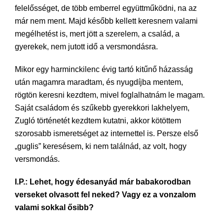
felelősséget, de több emberrel együttműködni, na az
már nem ment. Majd később kellett keresnem valami
megélhetést is, mert jött a szerelem, a család, a
gyerekek, nem jutott idő a versmondásra.
Mikor egy harminckilenc évig tartó kitűnő házasság
után magamra maradtam, és nyugdíjba mentem,
rögtön keresni kezdtem, mivel foglalhatnám le magam.
Saját családom és szűkebb gyerekkori lakhelyem,
Zugló történetét kezdtem kutatni, akkor kötöttem
szorosabb ismeretséget az internettel is. Persze első
„guglis” keresésem, ki nem találnád, az volt, hogy
versmondás.
I.P.: Lehet, hogy édesanyád már babakorodban
verseket olvasott fel neked? Vagy ez a vonzalom
valami sokkal ősibb?