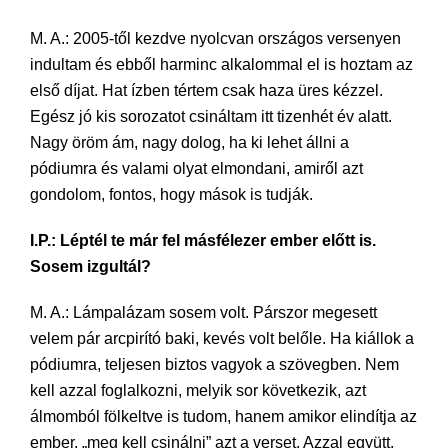
M. A.: 2005-től kezdve nyolcvan országos versenyen
indultam és ebből harminc alkalommal el is hoztam az
első díjat. Hat ízben tértem csak haza üres kézzel.
Egész jó kis sorozatot csináltam itt tizenhét év alatt.
Nagy öröm ám, nagy dolog, ha ki lehet állni a
pódiumra és valami olyat elmondani, amiről azt
gondolom, fontos, hogy mások is tudják.
I.P.: Léptél te már fel másfélezer ember előtt is.
Sosem izgultál?
M. A.: Lámpalázam sosem volt. Párszor megesett
velem pár arcpirító baki, kevés volt belőle. Ha kiállok a
pódiumra, teljesen biztos vagyok a szövegben. Nem
kell azzal foglalkozni, melyik sor következik, azt
álmomból fölkeltve is tudom, hanem amikor elindítja az
ember, „meg kell csinálni” azt a verset. Azzal együtt,