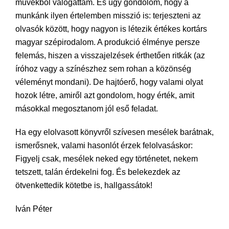
művekből válogattam. És úgy gondolom, hogy a
munkánk ilyen értelemben misszió is: terjeszteni az
olvasók között, hogy nagyon is létezik értékes kortárs
magyar szépirodalom. A produkció élménye persze
felemás, hiszen a visszajelzések érthetően ritkák (az
íróhoz vagy a színészhez sem rohan a közönség
véleményt mondani). De hajtóerő, hogy valami olyat
hozok létre, amiről azt gondolom, hogy érték, amit
másokkal megosztanom jól eső feladat.
Ha egy elolvasott könyvről szívesen mesélek barátnak,
ismerősnek, valami hasonlót érzek felolvasáskor:
Figyelj csak, mesélek neked egy történetet, nekem
tetszett, talán érdekelni fog. És belekezdek az
ötvenkettedik kötetbe is, hallgassátok!
Iván Péter