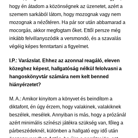
hogy én átadom a közönségnek az üzenetet, azért a
szemem sarkából látom, hogy mozognak vagy nem
mozognak a nézőtéren. Ha pár sor után abbamarad a
mocorgás, akkor megfogtam őket. Ettől persze még
inkább felvillanyozódik a versmondó, és a szavalás
végéig képes fenntartani a figyelmet.
I.P.: Varázslat. Ehhez az azonnal reagáló, eleven
közeghez képest, hallgatóság nélkül felolvasni a
hangoskönyvtár számára nem kelt benned
hiányérzetet?
M. A.: Amikor kinyitom a könyvet és beindítom a
diktafont, én úgy érzem, hogy valakinek, valakiknek
beszélek, mesélek. Annyiban is más, hogy a prózánál
azért minimális színészi játékra szükség van, főleg a
párbeszédeknél, különben a hallgató egy idő után