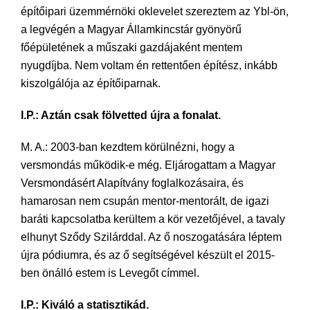
építőipari üzemmérnöki oklevelet szereztem az Ybl-ön,
a legvégén a Magyar Államkincstár gyönyörű
főépületének a műszaki gazdájaként mentem
nyugdíjba. Nem voltam én rettentően építész, inkább
kiszolgálója az építőiparnak.
I.P.: Aztán csak fölvetted újra a fonalat.
M. A.: 2003-ban kezdtem körülnézni, hogy a
versmondás működik-e még. Eljárogattam a Magyar
Versmondásért Alapítvány foglalkozásaira, és
hamarosan nem csupán mentor-mentorált, de igazi
baráti kapcsolatba kerültem a kör vezetőjével, a tavaly
elhunyt Sződy Szilárddal. Az ő noszogatására léptem
újra pódiumra, és az ő segítségével készült el 2015-
ben önálló estem is Levegőt címmel.
I.P.: Kiváló a statisztikád.