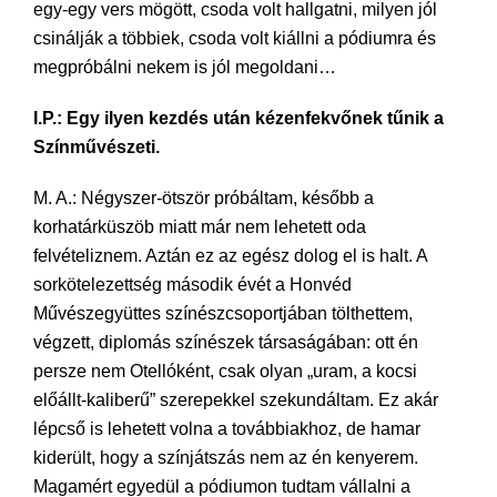
egy-egy vers mögött, csoda volt hallgatni, milyen jól
csinálják a többiek, csoda volt kiállni a pódiumra és
megpróbálni nekem is jól megoldani…
I.P.: Egy ilyen kezdés után kézenfekvőnek tűnik a
Színművészeti.
M. A.: Négyszer-ötször próbáltam, később a
korhatárküszöb miatt már nem lehetett oda
felvételiznem. Aztán ez az egész dolog el is halt. A
sorkötelezettség második évét a Honvéd
Művészegyüttes színészcsoportjában tölthettem,
végzett, diplomás színészek társaságában: ott én
persze nem Otellóként, csak olyan „uram, a kocsi
előállt-kaliberű” szerepekkel szekundáltam. Ez akár
lépcső is lehetett volna a továbbiakhoz, de hamar
kiderült, hogy a színjátszás nem az én kenyerem.
Magamért egyedül a pódiumon tudtam vállalni a