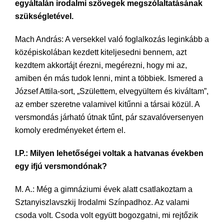
egyáltalán irodalmi szövegek megszólaltatásának
szükségletével.
Mach András: A versekkel való foglalkozás leginkább a
középiskolában kezdett kiteljesedni bennem, azt
kezdtem akkortájt érezni, megérezni, hogy mi az,
amiben én más tudok lenni, mint a többiek. Ismered a
József Attila-sort, „Születtem, elvegyültem és kiváltam”,
az ember szeretne valamivel kitűnni a társai közül. A
versmondás járható útnak tűnt, pár szavalóversenyen
komoly eredményeket értem el.
I.P.: Milyen lehetőségei voltak a hatvanas években
egy ifjú versmondónak?
M. A.: Még a gimnáziumi évek alatt csatlakoztam a
Sztanyiszlavszkij Irodalmi Színpadhoz. Az valami
csoda volt. Csoda volt együtt bogozgatni, mi rejtőzik