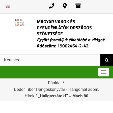
Kihagyás
MAGYAR VAKOK ÉS
GYENGÉNLÁTÓK ORSZÁGOS
SZÖVETSÉGE
Együtt formáljuk élhetőbbé a világot!
Adószám: 19002464-2-42
Keresés:
Men
Főoldal
/
Bodor Tibor Hangoskönyvtár - Hangomat adom
,
Hírek
/
„Hallgassátok!” – Mach 80