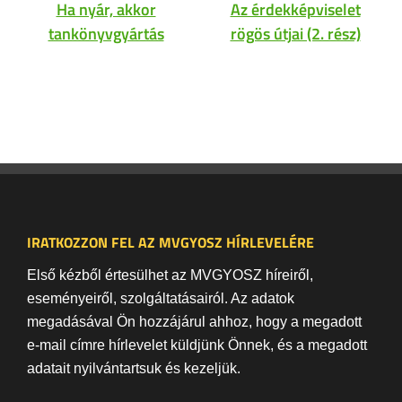
Ha nyár, akkor
Az érdekképviselet
tankönyvgyártás
rögös útjai (2. rész)
IRATKOZZON FEL AZ MVGYOSZ HÍRLEVELÉRE
Első kézből értesülhet az MVGYOSZ híreiről,
eseményeiről, szolgáltatásairól. Az adatok
megadásával Ön hozzájárul ahhoz, hogy a megadott
e-mail címre hírlevelet küldjünk Önnek, és a megadott
adatait nyilvántartsuk és kezeljük.