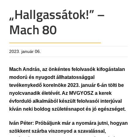
„Hallgassátok!” –
Mach 80
2023. január 06.
Mach András, az önkéntes felolvasók kifogástalan
modorú és nyugodt állhatatossággal
tevékenykedő korelnöke 2023. január 6-án tölti be
nyolcvanadik életévét. Az MVGYOSZ a kerek
évforduló alkalmából készült felolvasói interjúval
kíván neki boldog születésnapot és jó egészséget.
Iván Péter: Próbáljunk már a nyomára jutni, hogyan
szökkent szárba viszonyod a szavalással,