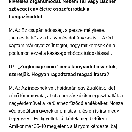
kivételes orgánumodat. Nekem Tar vagy Bächer
szövegei egy életre összeforrottak a
hangszíneddel.
M. A.: Ez csupán adottság, s persze mélyítette,
„nemesítette” az a hatvan év dohányzás is… Azért
kaptam már olyat zsűritagtól, hogy mit keresek én a
pódiumon ezzel a kásás-gombócos fuldoklással…
I.P.: „Zuglói capriccio” című könyvedet olvastuk,
szeretjük. Hogyan ragadtattad magad írásra?
M. A.: Az indexnek volt hajdanán egy Zuglóiak, ide!
című fórumrovata, ahol a hozzászólók megoszthatták a
nagyérdeművel a kerülethez fűződő emlékeiket. Nosza
végigsétáltam gyerekkorom utcáin, és én is írtam egy
bejegyzést. Felfigyeltek rá, kértek még belőlem.
Amikor már 35-40 megjelent, a lányom kérdezte, baj