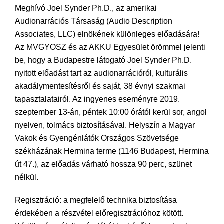
Meghívó Joel Synder Ph.D., az amerikai
Audionarrációs Társaság (Audio Description
Associates, LLC) elnökének különleges előadására!
Az MVGYOSZ és az AKKU Egyesület örömmel jelenti
be, hogy a Budapestre látogató Joel Synder Ph.D.
nyitott előadást tart az audionarrációról, kulturális
akadálymentesítésről és saját, 38 évnyi szakmai
tapasztalatairól. Az ingyenes eseményre 2019.
szeptember 13-án, péntek 10:00 órától kerül sor, angol
nyelven, tolmács biztosításával. Helyszín a Magyar
Vakok és Gyengénlátók Országos Szövetsége
székházának Hermina terme (1146 Budapest, Hermina
út 47.), az előadás várható hossza 90 perc, szünet
nélkül.
Regisztráció: a megfelelő technika biztosítása
érdekében a részvétel előregisztrációhoz kötött.