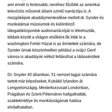
ami ennél is fontosabb, nevéhez fűződik az amerikai
televíziós műsorok állami szintű narrációja is. A
mozgóképek akadálymentesítése mellett dr. Synder és
munkatársai múzeumok és különböző
látogatóközpontok audionarrációját is létrehozták,
többek között a világon elsőként ők írták le a
washingtoni Fehér Házat is az érintettek számára, de
Synder úrnak köszönhetően például a svájci Genf
városa is akadályok nélkül feltárulhat a látássérültek
számára.
Dr. Snyder 40 államban, 51 nemzet tagjai számára
tartott már képzéseket, Kubától Izlandon át
Lengyelországig. Mesterkurzusait Londonban,
Prágában és Szent Péterváron hallgathatták,
szaktekintélye és munkásságának hatása
elvitathatatlan.