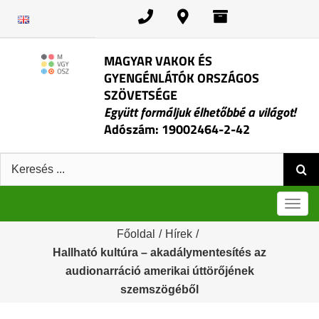
Kihagyás
MAGYAR VAKOK ÉS
GYENGÉNLÁTÓK ORSZÁGOS
SZÖVETSÉGE
Együtt formáljuk élhetőbbé a világot!
Adószám: 19002464-2-42
Keresés:
Men
Főoldal
/
Hírek
/
Hallható kultúra – akadálymentesítés az
audionarráció amerikai úttörőjének
szemszögéből