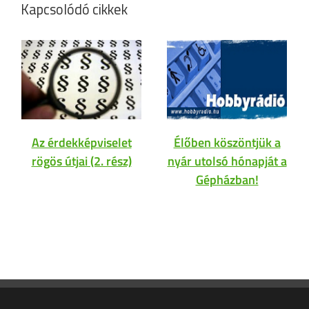
Kapcsolódó cikkek
Az érdekképviselet
Élőben köszöntjük a
rögös útjai (2. rész)
nyár utolsó hónapját a
Gépházban!