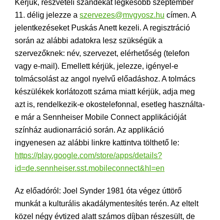
Kérjük, részvételi szándékát legkésőbb szeptember
11. délig jelezze a
szervezes@mvgyosz.hu
címen. A
jelentkezéseket Puskás Anett kezeli. A regisztráció
során az alábbi adatokra lesz szükségük a
szervezőknek: név, szervezet, elérhetőség (telefon
vagy e-mail). Emellett kérjük, jelezze, igényel-e
tolmácsolást az angol nyelvű előadáshoz. A tolmács
készülékek korlátozott száma miatt kérjük, adja meg
azt is, rendelkezik-e okostelefonnal, esetleg használta-
e már a Sennheiser Mobile Connect applikációját
színház audionarráció során. Az applikáció
ingyenesen az alábbi linkre kattintva tölthető le:
https://play.google.com/store/apps/details?
id=de.sennheiser.sst.mobileconnect&hl=en
Az előadóról: Joel Synder 1981 óta végez úttörő
munkát a kulturális akadálymentesítés terén. Az eltelt
közel négy évtized alatt számos díjban részesült, de