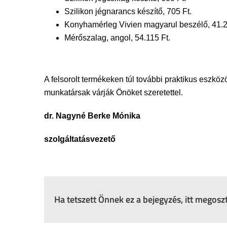
Szilikon jégnarancs készítő, 705 Ft.
Konyhamérleg Vivien magyarul beszélő, 41.2
Mérőszalag, angol, 54.115 Ft.
A felsorolt termékeken túl további praktikus eszkö
munkatársak várják Önöket szeretettel.
dr. Nagyné Berke Mónika
szolgáltatásvezető
Ha tetszett Önnek ez a bejegyzés, itt megos