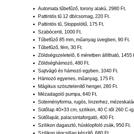
Automata tűbefűző, torony alakú, 2980 Ft.
Pattintós tű 12 db/csomag, 220 Ft.
Pattintós tű, Stoppolótű, 175 Ft.
Szabócenti, 1000 Ft.
Tűbefűző 85 mm, műanyag üvegben, 90 Ft.
Tűbefűző, fém, 30 Ft.
Zöldségszeletelő, 6 méretben állítható, 1455 
Zöldséghámozó, 480 Ft.
Sajtvágó és hámozó egyben, 1040 Ft.
Hámozó egyenes, műanyag, 175 Ft.
Mágikus szösztelenítő henger, 280 Ft.
Mézadagoló pumpa, 640 Ft.
Süteményforma, rugós, linzerhez, mézeskalác
Sütőlap 40×33 cm, szilikon, 40 C-től 260 C-ig
Sütőlapát, palacsintaforgató, 400 Ft.
Szilikon dagasztó, húsklopfoló zsák, 950 Ft.
Szilikon jégcsillag készítő, 680 Ft.