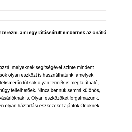
erezni, ami egy látássérült embernek az önálló
 hozzá, melyeknek segítségével szinte mindent
sok olyan eszközt is használhatunk, amelyek
elismerőn túl sok olyan termék is megtalálható,
anúgy fellelhetőek. Nincs bennük semmi különös,
 vásárlóknak is. Olyan eszközöket forgalmazunk,
en olyan háztartási eszközöket ajánlok Önöknek,