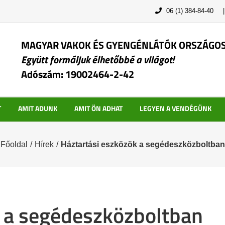
06 (1) 384-84-40
MAGYAR VAKOK ÉS GYENGÉNLÁTÓK ORSZÁGO
Együtt formáljuk élhetőbbé a világot!
Adószám: 19002464-2-42
T
AMIT ADUNK
AMIT ÖN ADHAT
LEGYEN A VENDÉGÜNK
Főoldal
/
Hírek
/
Háztartási eszközök a segédeszközboltban
k a segédeszközboltban