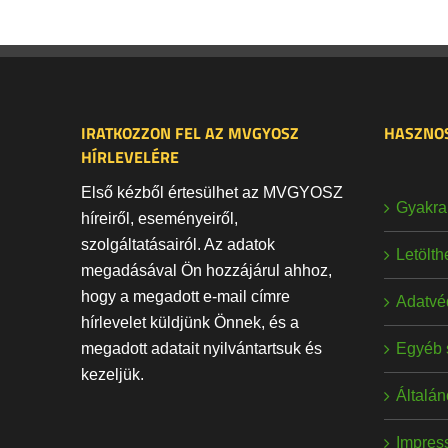
IRATKOZZON FEL AZ MVGYOSZ
HASZNOS
HÍRLEVELÉRE
Első kézből értesülhet az MVGYOSZ
Gyakran
híreiről, eseményeiről,
szolgáltatásairól. Az adatok
Letölt
megadásával Ön hozzájárul ahhoz,
hogy a megadott e-mail címre
Adatvé
hírlevelet küldjünk Önnek, és a
Egyéb 
megadott adatait nyilvántartsuk és
kezeljük.
Általán
Impres