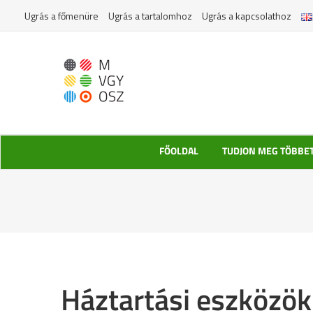
Kihagyás
Ugrás a főmenüre
Ugrás a tartalomhoz
Ugrás a kapcsolathoz
FŐOLDAL
TUDJON MEG TÖBBE
Háztartási eszközö