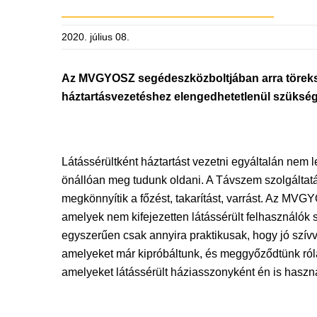
2020. július 08.
Az MVGYOSZ segédeszközboltjában arra törekszü
háztartásvezetéshez elengedhetetlenül szükség
Látássérültként háztartást vezetni egyáltalán nem
önállóan meg tudunk oldani. A Távszem szolgáltat
megkönnyítik a főzést, takarítást, varrást. Az MV
amelyek nem kifejezetten látássérült felhasználók
egyszerűen csak annyira praktikusak, hogy jó szív
amelyeket már kipróbáltunk, és meggyőződtünk róla
amelyeket látássérült háziasszonyként én is haszn