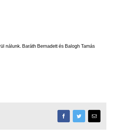
örül nálunk. Baráth Bernadett és Balogh Tamás
Facebook
Twitter
Email: