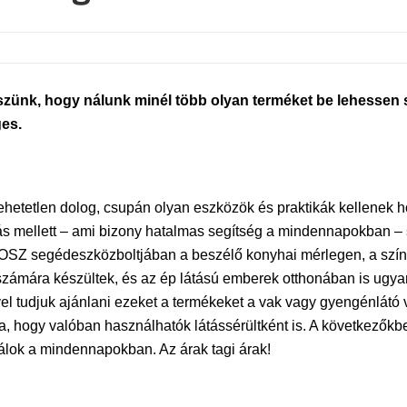
nk, hogy nálunk minél több olyan terméket be lehessen sz
es.
 lehetetlen dolog, csupán olyan eszközök és praktikák kellenek
ás mellett – ami bizony hatalmas segítség a mindennapokban – 
GYOSZ segédeszközboltjában a beszélő konyhai mérlegen, a színf
 számára készültek, és az ép látású emberek otthonában is ugy
vel tudjuk ajánlani ezeket a termékeket a vak vagy gyengénlátó
, hogy valóban használhatók látássérültként is. A következőkb
álok a mindennapokban. Az árak tagi árak!