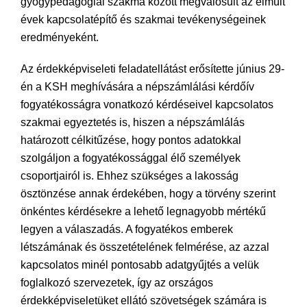
gyógypedagógiai szakma között megvalósult az elmúlt
évek kapcsolatépítő és szakmai tevékenységeinek
eredményeként.
Az érdekképviseleti feladatellátást erősítette június 29-
én a KSH meghívására a népszámlálási kérdőív
fogyatékosságra vonatkozó kérdéseivel kapcsolatos
szakmai egyeztetés is, hiszen a népszámlálás
határozott célkitűzése, hogy pontos adatokkal
szolgáljon a fogyatékossággal élő személyek
csoportjairól is. Ehhez szükséges a lakosság
ösztönzése annak érdekében, hogy a törvény szerint
önkéntes kérdésekre a lehető legnagyobb mértékű
legyen a válaszadás. A fogyatékos emberek
létszámának és összetételének felmérése, az azzal
kapcsolatos minél pontosabb adatgyűjtés a velük
foglalkozó szervezetek, így az országos
érdekképviseletüket ellátó szövetségek számára is