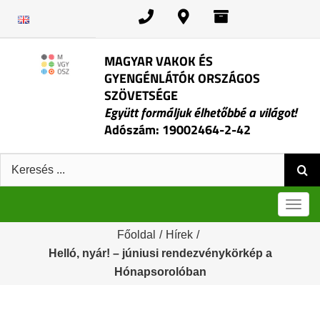
Kihagyás
MAGYAR VAKOK ÉS
GYENGÉNLÁTÓK ORSZÁGOS
SZÖVETSÉGE
Együtt formáljuk élhetőbbé a világot!
Adószám: 19002464-2-42
Keresés:
Men
Főoldal
/
Hírek
/
Helló, nyár! – júniusi rendezvénykörkép a
Hónapsorolóban