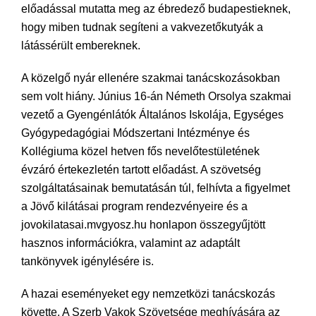
előadással mutatta meg az ébredező budapestieknek,
hogy miben tudnak segíteni a vakvezetőkutyák a
látássérült embereknek.
A közelgő nyár ellenére szakmai tanácskozásokban
sem volt hiány. Június 16-án Németh Orsolya szakmai
vezető a Gyengénlátók Általános Iskolája, Egységes
Gyógypedagógiai Módszertani Intézménye és
Kollégiuma közel hetven fős nevelőtestületének
évzáró értekezletén tartott előadást. A szövetség
szolgáltatásainak bemutatásán túl, felhívta a figyelmet
a Jövő kilátásai program rendezvényeire és a
jovokilatasai.mvgyosz.hu honlapon összegyűjtött
hasznos információkra, valamint az adaptált
tankönyvek igénylésére is.
A hazai eseményeket egy nemzetközi tanácskozás
követte. A Szerb Vakok Szövetsége meghívására az