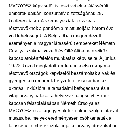
MVGYOSZ képviselői is részt vettek a látássérült
emberek balkáni konzultatív bizottságának 28.
konferenciáján. A személyes találkozásra a
résztvevőknek a pandémia miatt utoljára három éve
volt lehetőségük. A Belgrádban megrendezett
eseményen a magyar látássérült embereket Németh
Orsolya szakmai vezető és Ollé Attila nemzetközi
kapcsolatokért felelős munkatárs képviselte. A június
19-22. között megtartott konferencia első napján a
résztvevő országok képviselői beszámoltak a vak és
gyengénlátó emberek helyzetéről elsősorban az
oktatási inklúzióra, a társadalmi befogadásra és a
világjárvány hatásaira helyezve hangsúlyt. Ennek
kapcsán felszólalásában Németh Orsolya az
MVGYOSZ és a tagegyesületek online szolgáltatásait
mutatta be, melyek eredményesen csökkentették a
látássérült emberek izolációját a járvány időszakában.