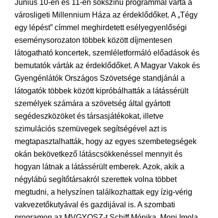
Június 10-én és 11-én sokszínű programmal várta a
városligeti Millennium Háza az érdeklődőket. A „Tégy
egy lépést” címmel meghirdetett esélyegyenlőségi
eseménysorozaton többek között díjmentesen
látogatható koncertek, szemléletformáló előadások és
bemutatók várták az érdeklődőket. A Magyar Vakok és
Gyengénlátók Országos Szövetsége standjánál a
látogatók többek között kipróbálhatták a látássérült
személyek számára a szövetség által gyártott
segédeszközöket és társasjátékokat, illetve
szimulációs szemüvegek segítségével azt is
megtapasztalhatták, hogy az egyes szembetegségek
okán bekövetkező látáscsökkenéssel mennyit és
hogyan látnak a látássérült emberek. Azok, akik a
négylábú segítőtársakról szerettek volna többet
megtudni, a helyszínen találkozhattak egy ízig-vérig
vakvezetőkutyával és gazdijával is. A szombati
programon az MVGYOSZ-t Schiff Mónika, Moni Imola,