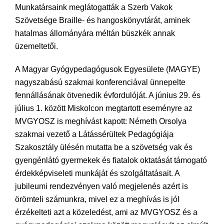
Munkatársaink meglátogatták a Szerb Vakok
Szövetsége Braille- és hangoskönyvtárát, aminek
hatalmas állományára méltán büszkék annak
üzemeltetői.
A Magyar Gyógypedagógusok Egyesülete (MAGYE)
nagyszabású szakmai konferenciával ünnepelte
fennállásának ötvenedik évfordulóját. A június 29. és
július 1. között Miskolcon megtartott eseményre az
MVGYOSZ is meghívást kapott: Németh Orsolya
szakmai vezető a Látássérültek Pedagógiája
Szakosztály ülésén mutatta be a szövetség vak és
gyengénlátó gyermekek és fiatalok oktatását támogató
érdekképviseleti munkáját és szolgáltatásait. A
jubileumi rendezvényen való megjelenés azért is
örömteli számunkra, mivel ez a meghívás is jól
érzékelteti azt a közeledést, ami az MVGYOSZ és a