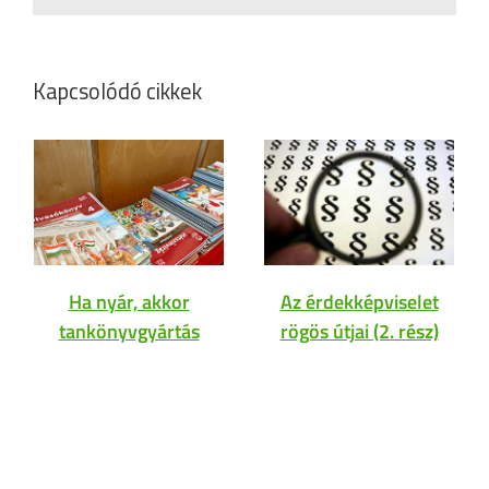
Kapcsolódó cikkek
Ha nyár, akkor
Az érdekképviselet
tankönyvgyártás
rögös útjai (2. rész)