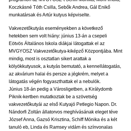
Koczkásné Tóth Csilla, Sebők Andrea, Gál Enikő
munkatársak és Artúr kutyus képviselte.
Vakvezetőkutyás eseményekben a következő
hetekben sem volt hiány: június 13-án a csepeli
Eötvös Általános Iskola diákjai látogattak el az
MVGYOSZ Vakvezetőkutya-kiképző Központjába. Mint
mindig, most is osztatlan sikert arattak a
kölyökkutyusok, a kutyás bemutató, a kennellátogatás,
az akvárium halai és persze a jégkrém, melyet a
látogatás végén fogyaszthattak el a nebulók.
Június 18-án pedig a Városligetben, a Királydomb
Piknik-kertben mutatkoztak be a szövetség
vakvezetőkutyái az első Kutyajó Petlegio Napon. Dr.
Nándorfi Zoltán állatorvos meghívásának eleget téve
József Anna, Gazsó Krisztina, Schiff Mónika és a két
tanuló eb, Linda és Ramsey vidám és színvonalas