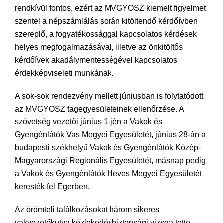
rendkívül fontos, ezért az MVGYOSZ kiemelt figyelmet
szentel a népszámlálás során kitöltendő kérdőívben
szereplő, a fogyatékossággal kapcsolatos kérdések
helyes megfogalmazásával, illetve az önkitöltős
kérdőívek akadálymentességével kapcsolatos
érdekképviseleti munkának.
A sok-sok rendezvény mellett júniusban is folytatódott
az MVGYOSZ tagegyesületeinek ellenőrzése. A
szövetség vezetői június 1-jén a Vakok és
Gyengénlátók Vas Megyei Egyesületét, június 28-án a
budapesti székhelyű Vakok és Gyengénlátók Közép-
Magyarországi Regionális Egyesületét, másnap pedig
a Vakok és Gyengénlátók Heves Megyei Egyesületét
keresték fel Egerben.
Az örömteli találkozásokat három sikeres
vakvezetőkutya közlekedésbiztonsági vizsga tette