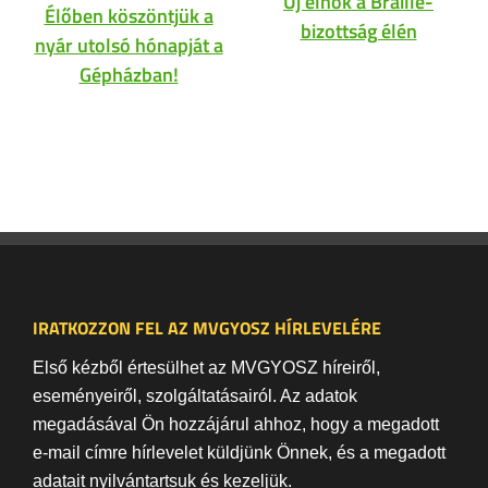
Új elnök a Braille-
Élőben köszöntjük a
bizottság élén
nyár utolsó hónapját a
Gépházban!
IRATKOZZON FEL AZ MVGYOSZ HÍRLEVELÉRE
Első kézből értesülhet az MVGYOSZ híreiről,
eseményeiről, szolgáltatásairól. Az adatok
megadásával Ön hozzájárul ahhoz, hogy a megadott
e-mail címre hírlevelet küldjünk Önnek, és a megadott
adatait nyilvántartsuk és kezeljük.