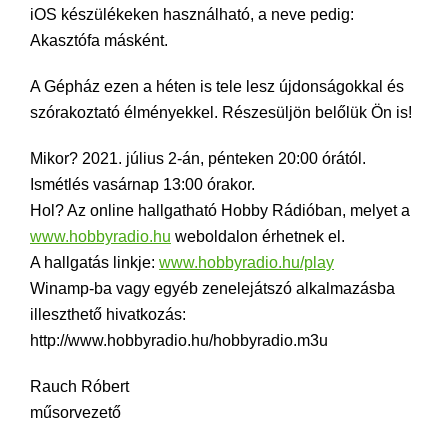
iOS készülékeken használható, a neve pedig:
Akasztófa másként.
A Gépház ezen a héten is tele lesz újdonságokkal és
szórakoztató élményekkel. Részesüljön belőlük Ön is!
Mikor? 2021. július 2-án, pénteken 20:00 órától.
Ismétlés vasárnap 13:00 órakor.
Hol? Az online hallgatható Hobby Rádióban, melyet a
www.hobbyradio.hu
weboldalon érhetnek el.
A hallgatás linkje:
www.hobbyradio.hu/play
Winamp-ba vagy egyéb zenelejátszó alkalmazásba
illeszthető hivatkozás:
http://www.hobbyradio.hu/hobbyradio.m3u
Rauch Róbert
műsorvezető