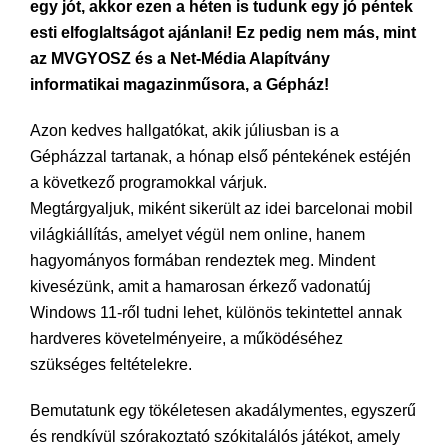
egy jót, akkor ezen a héten is tudunk egy jó péntek
esti elfoglaltságot ajánlani! Ez pedig nem más, mint
az MVGYOSZ és a Net-Média Alapítvány
informatikai magazinműsora, a Gépház!
Azon kedves hallgatókat, akik júliusban is a
Gépházzal tartanak, a hónap első péntekének estéjén
a következő programokkal várjuk.
Megtárgyaljuk, miként sikerült az idei barcelonai mobil
világkiállítás, amelyet végül nem online, hanem
hagyományos formában rendeztek meg. Mindent
kivesézünk, amit a hamarosan érkező vadonatúj
Windows 11-ről tudni lehet, különös tekintettel annak
hardveres követelményeire, a működéséhez
szükséges feltételekre.
Bemutatunk egy tökéletesen akadálymentes, egyszerű
és rendkívül szórakoztató szókitalálós játékot, amely