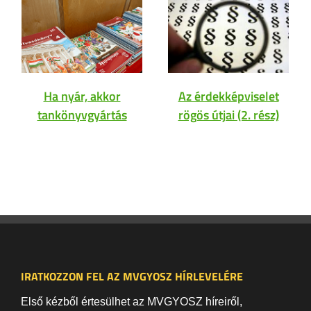
Ha nyár, akkor
Az érdekképviselet
tankönyvgyártás
rögös útjai (2. rész)
IRATKOZZON FEL AZ MVGYOSZ HÍRLEVELÉRE
Első kézből értesülhet az MVGYOSZ híreiről,