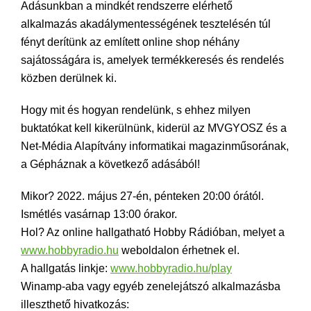
Adásunkban a mindkét rendszerre elérhető
alkalmazás akadálymentességének tesztelésén túl
fényt derítünk az említett online shop néhány
sajátosságára is, amelyek termékkeresés és rendelés
közben derülnek ki.
Hogy mit és hogyan rendelünk, s ehhez milyen
buktatókat kell kikerülnünk, kiderül az MVGYOSZ és a
Net-Média Alapítvány informatikai magazinműsorának,
a Gépháznak a következő adásából!
Mikor? 2022. május 27-én, pénteken 20:00 órától.
Ismétlés vasárnap 13:00 órakor.
Hol? Az online hallgatható Hobby Rádióban, melyet a
www.hobbyradio.hu
weboldalon érhetnek el.
A hallgatás linkje:
www.hobbyradio.hu/play
Winamp-aba vagy egyéb zenelejátszó alkalmazásba
illeszthető hivatkozás: