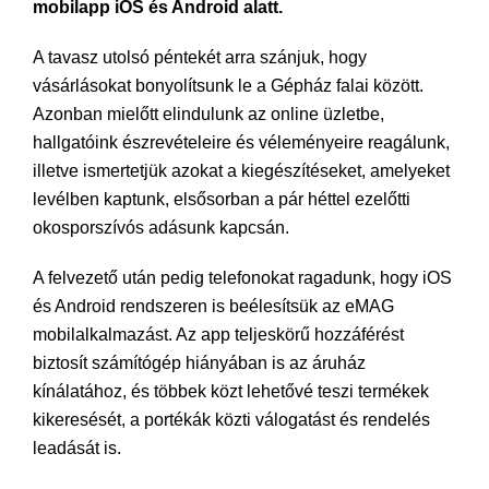
mobilapp iOS és Android alatt.
A tavasz utolsó péntekét arra szánjuk, hogy
vásárlásokat bonyolítsunk le a Gépház falai között.
Azonban mielőtt elindulunk az online üzletbe,
hallgatóink észrevételeire és véleményeire reagálunk,
illetve ismertetjük azokat a kiegészítéseket, amelyeket
levélben kaptunk, elsősorban a pár héttel ezelőtti
okosporszívós adásunk kapcsán.
A felvezető után pedig telefonokat ragadunk, hogy iOS
és Android rendszeren is beélesítsük az eMAG
mobilalkalmazást. Az app teljeskörű hozzáférést
biztosít számítógép hiányában is az áruház
kínálatához, és többek közt lehetővé teszi termékek
kikeresését, a portékák közti válogatást és rendelés
leadását is.