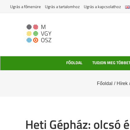
Kihagyás
Ugrás a főmenüre
Ugrás a tartalomhoz
Ugrás a kapcsolathoz
FŐOLDAL
TUDJON MEG TÖBBE
Főoldal
/
Hírek
Heti Gépház: olcsó é