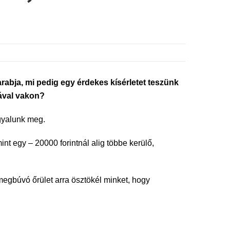
rabja, mi pedig egy érdekes kísérletet teszünk
jával vakon?
rgyalunk meg.
t egy – 20000 forintnál alig többe kerülő,
egbúvó őrület arra ösztökél minket, hogy