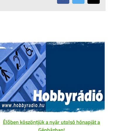
Élőben köszöntjük a nyár utolsó hónapját a
Gépházban!