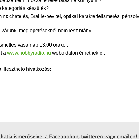
beüzemelni, hozzá lehet-e látás nélkül nyúlni?
ó kategóriás készülék?
t: chatelés, Braille-bevitel, optikai karakterfelismerés, pénzol
el várunk, meglepetésekből nem lesz hiány!
Ismétlés vasárnap 13:00 órakor.
et a
www.hobbyradio.hu
weboldalon érhetnek el.
lleszthető hivatkozás:
zthatja ismerőseivel a Facebookon, twitteren vagy emailen!