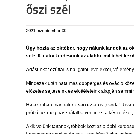
őszi szél
2021. szeptember 30.
Úgy hozta az október, hogy nálunk landolt az ok
vele. Kutatói kérdésünk az alábbi: mit lehet k
Adásunkat ezúttal is hallgatói levelekkel, vélemén
Mindezek után hatalmas dobpergés és ováció közepet
előzetes sejtéseink és előítéleteink alapján semmi
Ha azonban már nálunk van ez a kis „csoda”, kívá
próbáljuk meg használatba venni ezt a készüléket,
Akik velünk tartanak, többek közt az alábbi kérdés