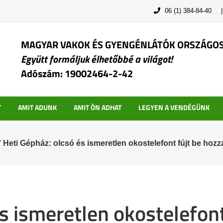
06 (1) 384-84-40
MAGYAR VAKOK ÉS GYENGÉNLÁTÓK ORSZÁGO
Együtt formáljuk élhetőbbé a világot!
Adószám: 19002464-2-42
T
AMIT ADUNK
AMIT ÖN ADHAT
LEGYEN A VENDÉGÜNK
/
Heti Gépház: olcsó és ismeretlen okostelefont fújt be hozz
s ismeretlen okostelefont