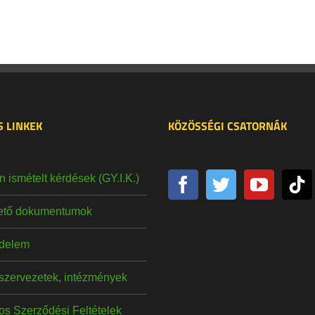
 LINKEK
KÖZÖSSÉGI CSATORNÁK
 ismételt kérdések (GY.I.K.)
hető dokumentumok
delem
szervezetek, intézmények
os Szerződési Feltételek