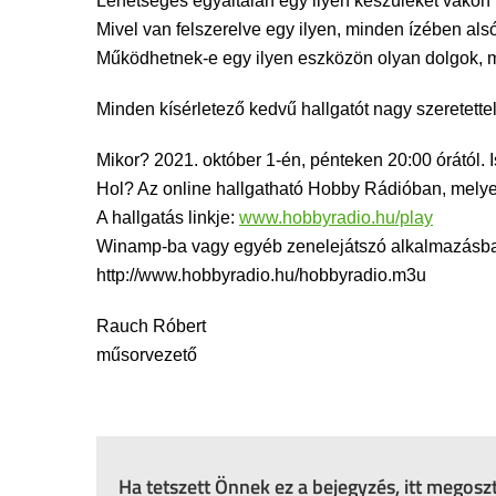
Lehetséges egyáltalán egy ilyen készüléket vakon 
Mivel van felszerelve egy ilyen, minden ízében als
Működhetnek-e egy ilyen eszközön olyan dolgok, min
Minden kísérletező kedvű hallgatót nagy szeretett
Mikor? 2021. október 1-én, pénteken 20:00 órától. 
Hol? Az online hallgatható Hobby Rádióban, mely
A hallgatás linkje:
www.hobbyradio.hu/play
Winamp-ba vagy egyéb zenelejátszó alkalmazásba i
http://www.hobbyradio.hu/hobbyradio.m3u
Rauch Róbert
műsorvezető
Ha tetszett Önnek ez a bejegyzés, itt megos