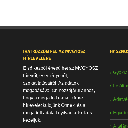
IRATKOZZON FEL AZ MVGYOSZ
HASZNOS
HÍRLEVELÉRE
Első kézből értesülhet az MVGYOSZ
Gyakran
híreiről, eseményeiről,
szolgáltatásairól. Az adatok
Letölt
megadásával Ön hozzájárul ahhoz,
hogy a megadott e-mail címre
Adatvé
hírlevelet küldjünk Önnek, és a
Egyéb 
megadott adatait nyilvántartsuk és
kezeljük.
Általán