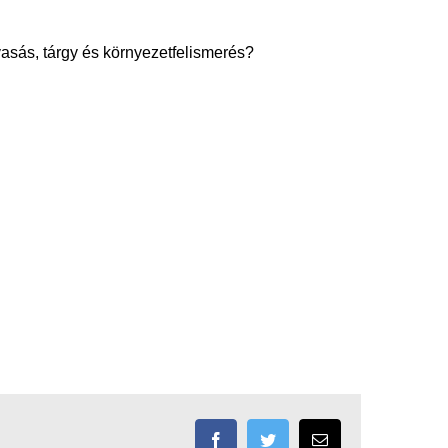
vasás, tárgy és környezetfelismerés?
Facebook
Twitter
Email: