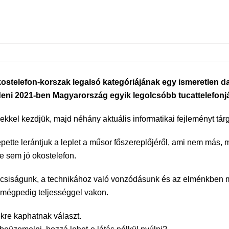
ostelefon-korszak legalsó kategóriájának egy ismeretlen da
ezdeni 2021-ben Magyarország egyik legolcsóbb tucattelefon
yekkel kezdjük, majd néhány aktuális informatikai fejleményt tá
te lerántjuk a leplet a műsor főszereplőjéről, ami nem más, min
re sem jó okostelefon.
ncsiságunk, a technikához való vonzódásunk és az elménkben m
 mégpedig teljességgel vakon.
ekre kaphatnak választ.