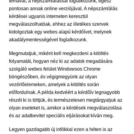
témával, a népszámlálással foglalkozunk, egész
pontosan annak online verziójával. A népszámlálás
kérdései ugyanis interneten keresztül
megválaszolhatóak, ehhez az illetékes szervek
kidolgoztak egy webes alapú kérdőívet, melynek
akadálymentességével foglalkozunk.
Megmutatjuk, miként kell megkezdeni a kitöltés
folyamatát, hogyan néz ki az adatok megadására
szolgáló webes felület Windowsos Chrome
böngészőben, és végigmegyünk az olyan
vezérlőelemeken, amelyek a kitöltés során
előfordulnak. A példa kedvéért a kérdőív legnagyobb
részét ki is töltjük, és természetesen megtárgyaljuk az
olyan eseteket is, amikor a kérdések megválaszolása
és az adatbevitel speciális eljárásokat kíván meg.
Legyen gazdagabb új infókkal ezen a héten is az