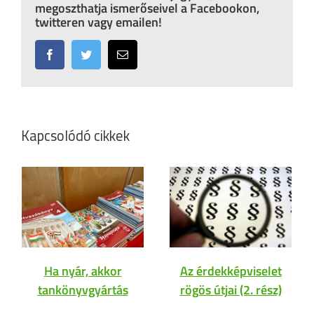
megoszthatja ismerőseivel a Facebookon,
twitteren vagy emailen!
Facebook
Twitter
Email:
Kapcsolódó cikkek
Ha nyár, akkor
Az érdekképviselet
tankönyvgyártás
rögös útjai (2. rész)