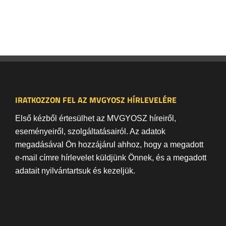
IRATKOZZON FEL AZ MVGYOSZ HÍRLEVELÉRE
Első kézből értesülhet az MVGYOSZ híreiről,
eseményeiről, szolgáltatásairól. Az adatok
megadásával Ön hozzájárul ahhoz, hogy a megadott
e-mail címre hírlevelet küldjünk Önnek, és a megadott
adatait nyilvántartsuk és kezeljük.