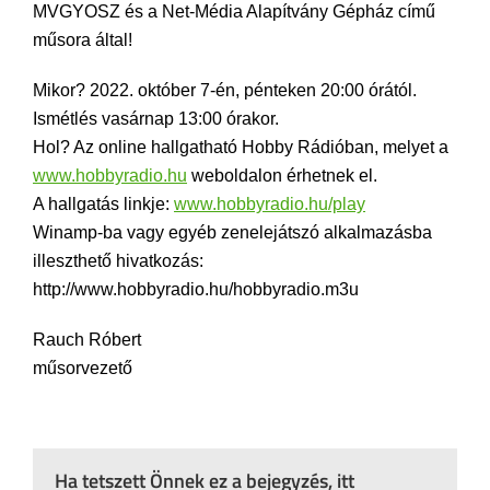
MVGYOSZ és a Net-Média Alapítvány Gépház című
műsora által!
Mikor? 2022. október 7-én, pénteken 20:00 órától.
Ismétlés vasárnap 13:00 órakor.
Hol? Az online hallgatható Hobby Rádióban, melyet a
www.hobbyradio.hu
weboldalon érhetnek el.
A hallgatás linkje:
www.hobbyradio.hu/play
Winamp-ba vagy egyéb zenelejátszó alkalmazásba
illeszthető hivatkozás:
http://www.hobbyradio.hu/hobbyradio.m3u
Rauch Róbert
műsorvezető
Ha tetszett Önnek ez a bejegyzés, itt