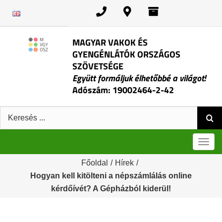
Kihagyás
MAGYAR VAKOK ÉS
GYENGÉNLÁTÓK ORSZÁGOS
SZÖVETSÉGE
Együtt formáljuk élhetőbbé a világot!
Adószám: 19002464-2-42
Keresés:
Men
Főoldal
/
Hírek
/
Hogyan kell kitölteni a népszámlálás online
kérdőívét? A Gépházból kiderül!