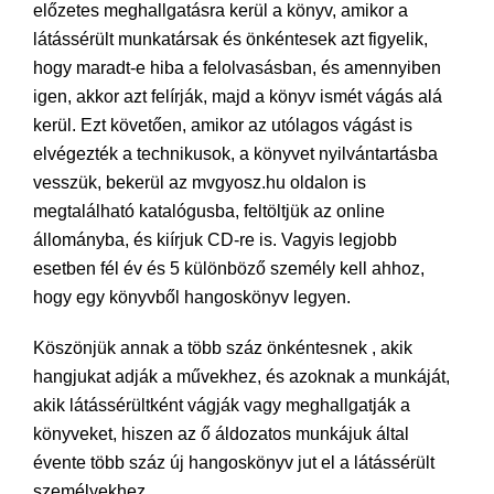
előzetes meghallgatásra kerül a könyv, amikor a
látássérült munkatársak és önkéntesek azt figyelik,
hogy maradt-e hiba a felolvasásban, és amennyiben
igen, akkor azt felírják, majd a könyv ismét vágás alá
kerül. Ezt követően, amikor az utólagos vágást is
elvégezték a technikusok, a könyvet nyilvántartásba
vesszük, bekerül az mvgyosz.hu oldalon is
megtalálható katalógusba, feltöltjük az online
állományba, és kiírjuk CD-re is. Vagyis legjobb
esetben fél év és 5 különböző személy kell ahhoz,
hogy egy könyvből hangoskönyv legyen.
Köszönjük annak a több száz önkéntesnek , akik
hangjukat adják a művekhez, és azoknak a munkáját,
akik látássérültként vágják vagy meghallgatják a
könyveket, hiszen az ő áldozatos munkájuk által
évente több száz új hangoskönyv jut el a látássérült
személyekhez.