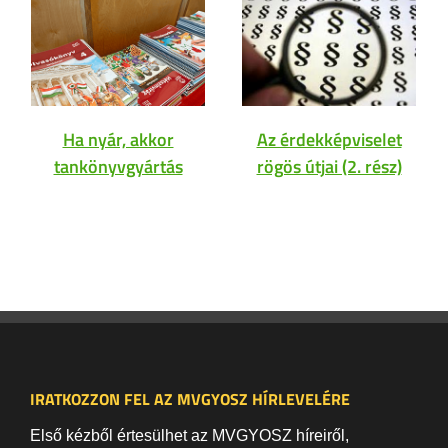
Ha nyár, akkor
Az érdekképviselet
tankönyvgyártás
rögös útjai (2. rész)
IRATKOZZON FEL AZ MVGYOSZ HÍRLEVELÉRE
Első kézből értesülhet az MVGYOSZ híreiről,