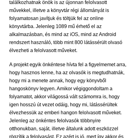
találkozhatnak önök is az újonnan felolvasott
művekkel, illetve a könyvtár régi állományát is
folyamatosan javítjuk és töltjük fel az online
könyvtárba. Jelenleg 1089 mű érhető el az
alkalmazásban, és mind az iOS, mind az Android
rendszert használó, több mint 800 látássérült olvasó
élvezheti a felolvasott műveket.
A projekt egyik önkéntese hívta fel a figyelmemet arra,
hogy hasznos lenne, ha az olvasók is megtudhatnák,
hogy mi a menete annak, hogy egy könyvből
hangoskönyv legyen. Amikor végiggondoltam a
folyamatot, akkor világossá vált számomra is, hogy
igen hosszú út vezet odáig, hogy mi, látássérültek
élvezhessük az emberi hangon felolvasott műveket.
Jelenleg az önkéntes felolvasók többnyire
otthonukban, saját, illetve általunk adott eszközzel
rögzítik a felolvasást. Ez azért is jó, mert így akkor és