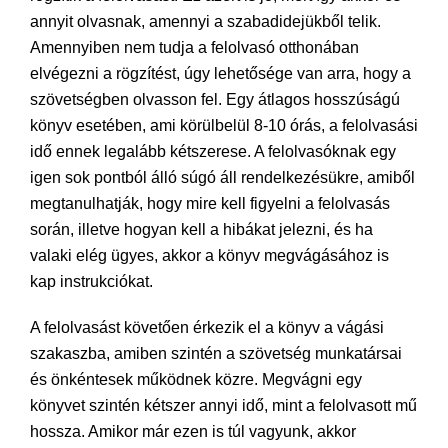
annyit olvasnak, amennyi a szabadidejükből telik.
Amennyiben nem tudja a felolvasó otthonában
elvégezni a rögzítést, úgy lehetősége van arra, hogy a
szövetségben olvasson fel. Egy átlagos hosszúságú
könyv esetében, ami körülbelül 8-10 órás, a felolvasási
idő ennek legalább kétszerese. A felolvasóknak egy
igen sok pontból álló súgó áll rendelkezésükre, amiből
megtanulhatják, hogy mire kell figyelni a felolvasás
során, illetve hogyan kell a hibákat jelezni, és ha
valaki elég ügyes, akkor a könyv megvágásához is
kap instrukciókat.
A felolvasást követően érkezik el a könyv a vágási
szakaszba, amiben szintén a szövetség munkatársai
és önkéntesek működnek közre. Megvágni egy
könyvet szintén kétszer annyi idő, mint a felolvasott mű
hossza. Amikor már ezen is túl vagyunk, akkor